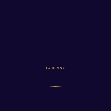
Energetska obnova i transformacija
Oslobađanje fizičke napetosti
SA BLOGA