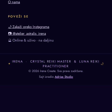
O nama
POVEŽI SE
🌙 Zakaži preko Instagrama
📷 @atelier_astralis_irena
🔮 Online & uživo · na daljinu
IRENA · CRYSTAL REIKI MASTER & LUNA REIKI
✦
🌙
PRACTITIONER
© 2026 Irena Create. Sva prava zadržana.
Sajt izradio
Adrise Studio