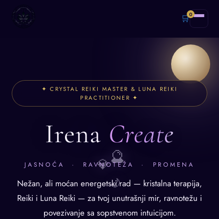
0
🛒
✦ CRYSTAL REIKI MASTER & LUNA REIKI
PRACTITIONER ✦
Irena
Create
🔮
💎
JASNOĆA · RAVNOTEŽA · PROMENA
🌙
Nežan, ali moćan energetski rad — kristalna terapija,
Reiki i Luna Reiki — za tvoj unutrašnji mir, ravnotežu i
povezivanje sa sopstvenom intuicijom.