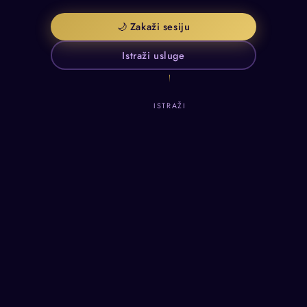
🌙 Zakaži sesiju
Istraži usluge
ISTRAŽI
IC