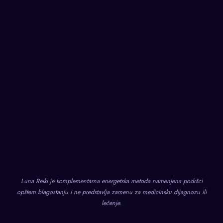
Luna Reiki je komplementarna energetska metoda namenjena podršci
opštem blagostanju i ne predstavlja zamenu za medicinsku dijagnozu ili
lečenje.