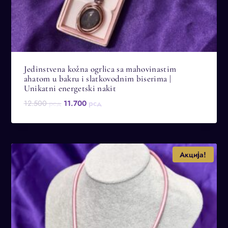
Jedinstvena kožna ogrlica sa mahovinastim
ahatom u bakru i slatkovodnim biserima |
Unikatni energetski nakit
Оригинална
Тренутна
12.500
рсд
11.700
рсд
цена
цена
је
је:
била:
11.700 рсд.
12.500 рсд.
Акција!