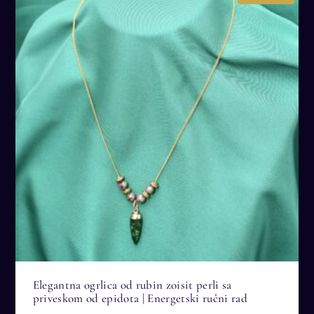
Elegantna ogrlica od rubin zoisit perli sa
priveskom od epidota | Energetski ručni rad