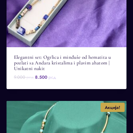
Elegantni set: Ogrlica i minđuše od hematita u
pozlati sa Andara kristalima i plavim ahatom |
Unikatni nakit
Оригинална
Тренутна
9.000
рсд
8.500
рсд
цена
цена
је
је:
била:
8.500 рсд.
9.000 рсд.
Акција!