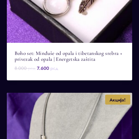
Boho set: Minđuše od opala i tibetanskog srebra +
privezak od opala | Energetska zaštita
Оригинална
Тренутна
8.000
рсд
7.600
рсд
цена
цена
је
је:
била:
7.600 рсд.
8.000 рсд.
Акција!