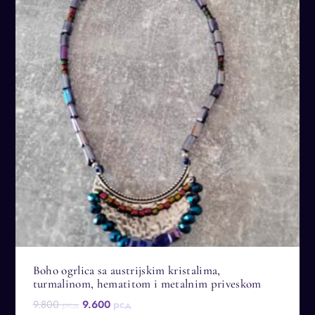
Boho ogrlica sa austrijskim kristalima,
turmalinom, hematitom i metalnim priveskom
Оригинална
Тренутна
9.800
рсд
9.600
рсд