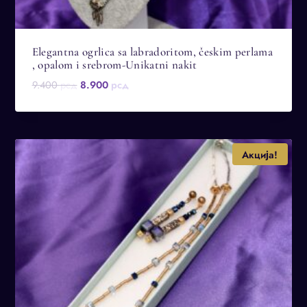
Elegantna ogrlica sa labradoritom, českim perlama
, opalom i srebrom-Unikatni nakit
Оригинална
Тренутна
9.400
рсд
8.900
рсд
цена
цена
је
је:
била:
8.900 рсд.
9.400 рсд.
Акција!