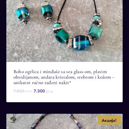
Boho ogrlica i minđuše sa sea glass-om, plavim
obsidijanom, andara kristalom, srebrom i kožom –
unikatni ručno rađeni nakit“
Оригинална
Тренутна
7.800
рсд
7.300
рсд
цена
цена
је
је:
била:
7.300 рсд.
7.800 рсд.
Акција!