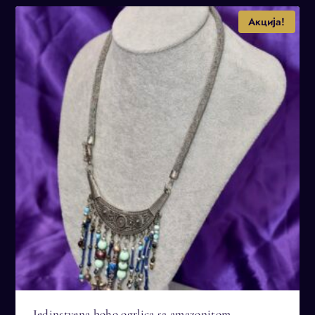
10.500 рсд.
Акција!
Jedinstvena boho ogrlica sa amazonitom,