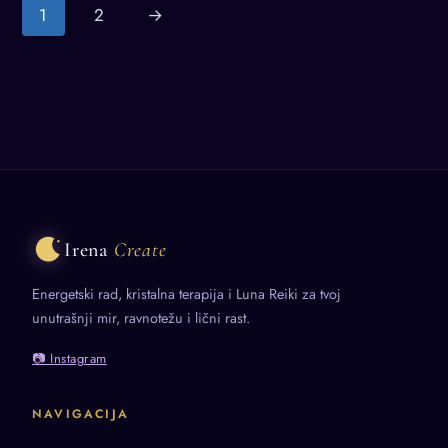
9.000 рсд.
1
2
→
Irena
Create
Energetski rad, kristalna terapija i Luna Reiki za tvoj
unutrašnji mir, ravnotežu i lični rast.
📷 Instagram
NAVIGACIJA