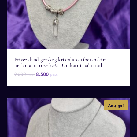
Privezak od gorskog kristala sa tibetanskim
perlama na roze koži | Unikatni ručni rad
Оригинална
Тренутна
9.000
рсд
8.500
рсд
цена
цена
је
је:
била:
8.500 рсд.
9.000 рсд.
Акција!