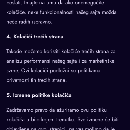
poslati. Imajte na umu da ako onemogućite
kolačiće, neke funkcionalnosti našeg sajta možda
neće raditi ispravno.
4. Kolačići trećih strana
Takođe možemo koristiti kolačiće trećih strana za
analizu performansi našeg sajta i za marketinške
svrhe. Ovi kolačići podložni su politikama
privatnosti tih trećih strana.
5. Izmene politike kolačića
Zadržavamo pravo da ažuriramo ovu politiku
kolačića u bilo kojem trenutku. Sve izmene će biti
objavljene na ovoj stranici, pa vas molimo da je