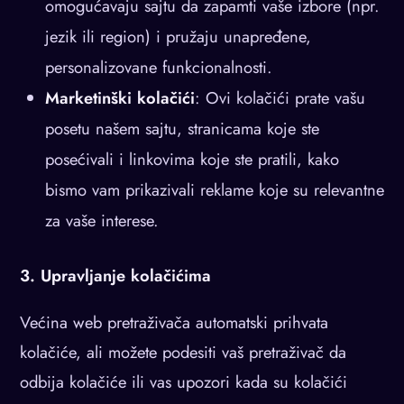
omogućavaju sajtu da zapamti vaše izbore (npr.
jezik ili region) i pružaju unapređene,
personalizovane funkcionalnosti.
Marketinški kolačići
: Ovi kolačići prate vašu
posetu našem sajtu, stranicama koje ste
posećivali i linkovima koje ste pratili, kako
bismo vam prikazivali reklame koje su relevantne
za vaše interese.
3. Upravljanje kolačićima
Većina web pretraživača automatski prihvata
kolačiće, ali možete podesiti vaš pretraživač da
odbija kolačiće ili vas upozori kada su kolačići