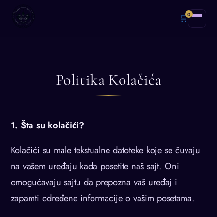
0
🛒
Politika Kolačića
1. Šta su kolačići?
Kolačići su male tekstualne datoteke koje se čuvaju
na vašem uređaju kada posetite naš sajt. Oni
omogućavaju sajtu da prepozna vaš uređaj i
zapamti određene informacije o vašim posetama.