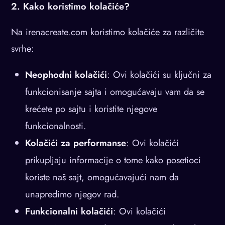
2. Kako koristimo kolačiće?
Na irenacreate.com koristimo kolačiće za različite
svrhe:
Neophodni kolačići
: Ovi kolačići su ključni za
funkcionisanje sajta i omogućavaju vam da se
krećete po sajtu i koristite njegove
funkcionalnosti.
Kolačići za performanse
: Ovi kolačići
prikupljaju informacije o tome kako posetioci
koriste naš sajt, omogućavajući nam da
unapredimo njegov rad.
Funkcionalni kolačići
: Ovi kolačići