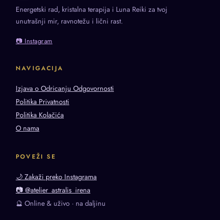
Energetski rad, kristalna terapija i Luna Reiki za tvoj
unutrašnji mir, ravnotežu i lični rast.
📷 Instagram
NAVIGACIJA
Izjava o Odricanju Odgovornosti
Politika Privatnosti
Politika Kolačića
O nama
POVEŽI SE
🌙 Zakaži preko Instagrama
📷 @atelier_astralis_irena
🔮 Online & uživo · na daljinu