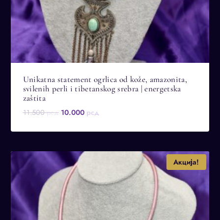
Unikatna statement ogrlica od kože, amazonita,
svilenih perli i tibetanskog srebra | energetska
zaštita
Оригинална
Тренутна
11.500
рсд
10.000
рсд
цена
цена
је
је:
била:
10.000 рсд.
11.500 рсд.
Акција!