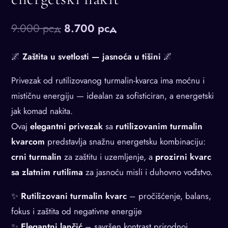
Оригинална
Тренутна
9.000
рсд
8.700
рсд
цена
цена
🌌
Zaštita u svetlosti — jasnoća u tišini
🌌
је
је:
Privezak od rutilizovanog turmalin-kvarca ima moćnu i
била:
8.700 рсд.
mističnu energiju — idealan za sofisticiran, a energetski
9.000 рсд.
jak komad nakita.
Ovaj
elegantni privezak
sa
rutilizovanim turmalin
kvarcom
predstavlja snažnu energetsku kombinaciju:
crni turmalin
za zaštitu i uzemljenje, a
prozirni kvarc
sa zlatnim rutilima
za jasnoću misli i duhovno vođstvo.
✨
Rutilizovani turmalin kvarc
– pročišćenje, balans,
fokus i zaštita od negativne energije
✨
Elegantni lančić
– savršen kontrast prirodnoj