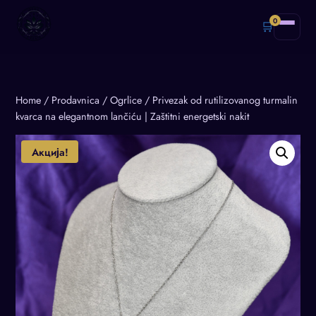
0
🛒
Home
/
Prodavnica
/
Ogrlice
/
Privezak od rutilizovanog turmalin
kvarca na elegantnom lančiću | Zaštitni energetski nakit
Акција!