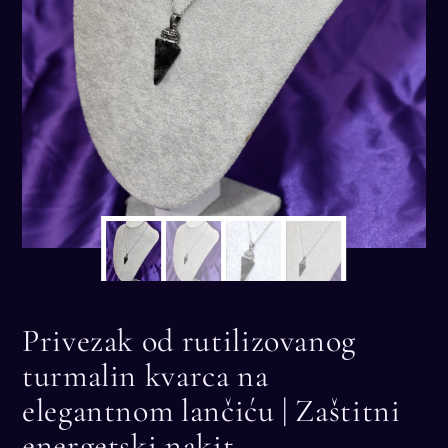
Privezak od rutilizovanog
turmalin kvarca na
elegantnom lančiću | Zaštitni
energetski nakit