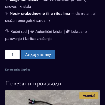
sirovosti kristala
✨
Nosiv svakodnevno ili u ritualima
– diskretan, ali
snažan energetski saveznik
🖐️ Ručni rad | 💎 Autentični kristal | 🎁 Luksuzno
pakovanje i kartica značenja
Privezak
Додај у корпу
od
rutilizovanog
Категорија:
Ogrlice
turmalin
kvarca
Повезани производи
na
elegantnom
Акција!
lančiću
|