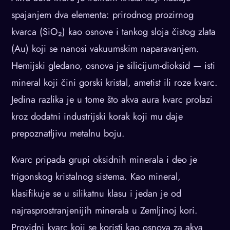
spajanjem dva elementa: prirodnog prozirnog
kvarca (SiO₂) kao osnove i tankog sloja čistog zlata
(Au) koji se nanosi vakuumskim naparavanjem.
Hemijski gledano, osnova je silicijum-dioksid — isti
mineral koji čini gorski kristal, ametist ili roze kvarc.
Jedina razlika je u tome što akva aura kvarc prolazi
kroz dodatni industrijski korak koji mu daje
prepoznatljivu metalnu boju.
Kvarc pripada grupi oksidnih minerala i deo je
trigonskog kristalnog sistema. Kao mineral,
klasifikuje se u silikatnu klasu i jedan je od
najrasprostranjenijih minerala u Zemljinoj kori.
Providni kvarc koji se koristi kao osnova za akva