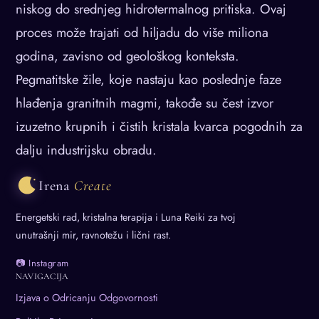
niskog do srednjeg hidrotermalnog pritiska. Ovaj
proces može trajati od hiljadu do više miliona
godina, zavisno od geološkog konteksta.
Pegmatitske žile, koje nastaju kao poslednje faze
hlađenja granitnih magmi, takođe su čest izvor
izuzetno krupnih i čistih kristala kvarca pogodnih za
dalju industrijsku obradu.
Irena
Create
Energetski rad, kristalna terapija i Luna Reiki za tvoj
unutrašnji mir, ravnotežu i lični rast.
📷 Instagram
NAVIGACIJA
Izjava o Odricanju Odgovornosti