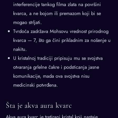
interferencije tankog filma zlata na površini
kvarca, a ne bojom ili premazom koji bi se
mogao strljati.
Tvrdoća zadržava Mohsovu vrednost prirodnog
kvarca — 7, što ga čini prikladnim za nošenje u
nakitu.
U kristalnoj tradiciji pripisuju mu se svojstva
otvaranja grlelne čakre i podsticanja jasne
komunikacije, mada ova svojstva nisu
medicinski potvrđena.
Šta je akva aura kvarc
Akva aura kvarc je tretirani kristal koji nastaje