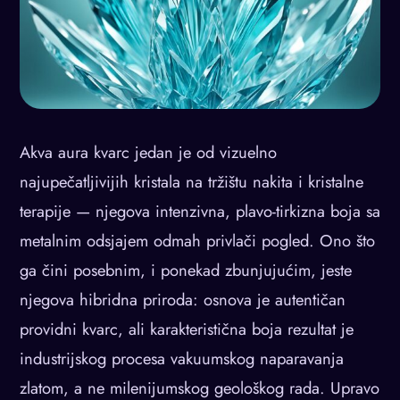
Akva aura kvarc jedan je od vizuelno
najupečatljivijih kristala na tržištu nakita i kristalne
terapije — njegova intenzivna, plavo-tirkizna boja sa
metalnim odsjajem odmah privlači pogled. Ono što
ga čini posebnim, i ponekad zbunjujućim, jeste
njegova hibridna priroda: osnova je autentičan
providni kvarc, ali karakteristična boja rezultat je
industrijskog procesa vakuumskog naparavanja
zlatom, a ne milenijumskog geološkog rada. Upravo