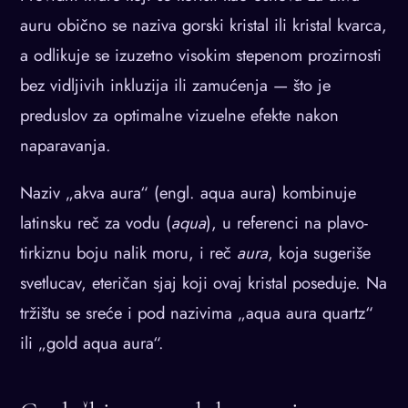
auru obično se naziva gorski kristal ili kristal kvarca,
a odlikuje se izuzetno visokim stepenom prozirnosti
bez vidljivih inkluzija ili zamućenja — što je
preduslov za optimalne vizuelne efekte nakon
naparavanja.
Naziv „akva aura“ (engl. aqua aura) kombinuje
latinsku reč za vodu (
aqua
), u referenci na plavo-
tirkiznu boju nalik moru, i reč
aura
, koja sugeriše
svetlucav, eteričan sjaj koji ovaj kristal poseduje. Na
tržištu se sreće i pod nazivima „aqua aura quartz“
ili „gold aqua aura“.