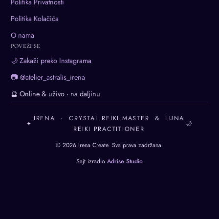
Politika Privatnosti
Politika Kolačića
O nama
POVEŽI SE
🌙 Zakaži preko Instagrama
📷 @atelier_astralis_irena
🔮 Online & uživo · na daljinu
IRENA · CRYSTAL REIKI MASTER & LUNA
✦
🌙
REIKI PRACTITIONER
© 2026 Irena Create. Sva prava zadržana.
Sajt izradio
Adrise Studio