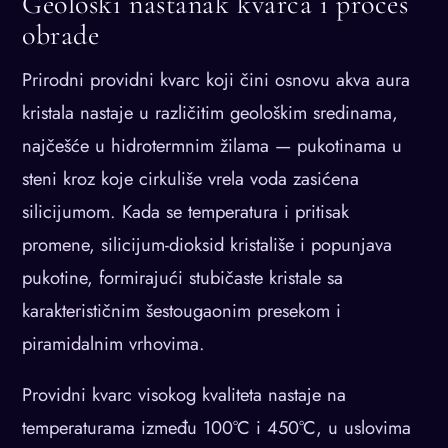
Geološki nastanak kvarca i proces
obrade
Prirodni providni kvarc koji čini osnovu akva aura
kristala nastaje u različitim geološkim sredinama,
najčešće u hidrotermnim žilama — pukotinama u
steni kroz koje cirkuliše vrela voda zasićena
silicijumom. Kada se temperatura i pritisak
promene, silicijum-dioksid kristališe i popunjava
pukotine, formirajući stubičaste kristale sa
karakterističnim šestougaonim presekom i
piramidalnim vrhovima.
Providni kvarc visokog kvaliteta nastaje na
temperaturama između 100°C i 450°C, u uslovima