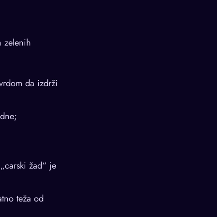
h zelenih
vrdom da izdrži
gdne;
„carski žad“ je
tno teža od