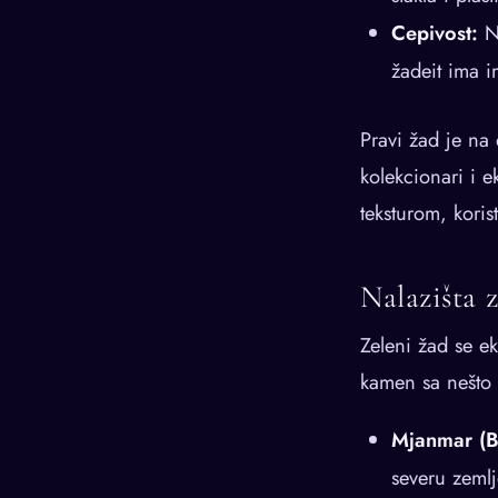
Cepivost:
Ne
žadeit ima i
Pravi žad je na 
kolekcionari i e
teksturom, koris
Nalazišta 
Zeleni žad se ek
kamen sa nešto 
Mjanmar (B
severu zeml