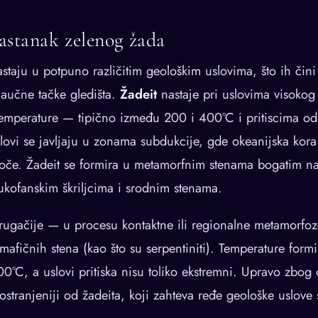
astanak zelenog žada
nastaju u potpuno različitim geološkim uslovima, što ih čini
naučne tačke gledišta.
Žadeit
nastaje pri uslovima visokog p
 temperature — tipično između 200 i 400°C i pritiscima o
slovi se javljaju u zonama subdukcije, gde okeanijska kora
loče. Žadeit se formira u metamorfnim stenama bogatim n
ukofanskim škriljcima i srodnim stenama.
rugačije — u procesu kontaktne ili regionalne metamorfoz
amafičnih stena (kao što su serpentiniti). Temperature formi
°C, a uslovi pritiska nisu toliko ekstremni. Upravo zbog 
ostranjeniji od žadeita, koji zahteva ređe geološke uslove