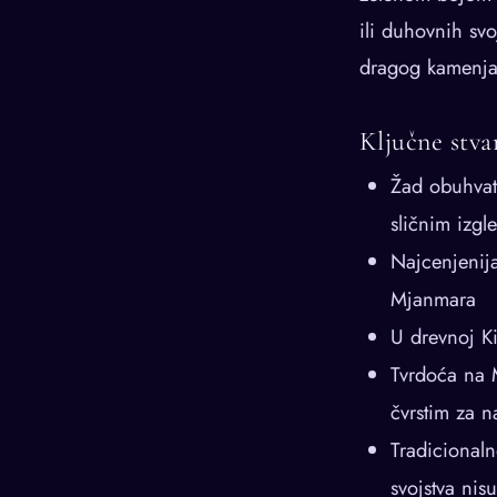
ili duhovnih sv
dragog kamenja
Ključne stva
Žad obuhvata
sličnim izg
Najcenjenija
Mjanmara
U drevnoj Ki
Tvrdoća na M
čvrstim za na
Tradicionaln
svojstva nis