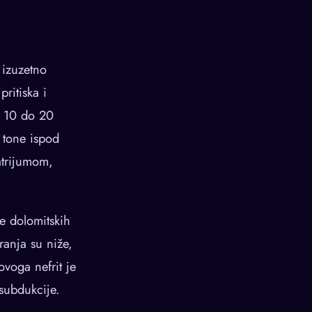
 izuzetno
ritiska i
d 10 do 20
 tone ispod
atrijumom,
e dolomitskih
ranja su niže,
ovoga nefrit je
 subdukcije.