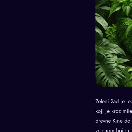
Zeleni žad je j
koji je kroz mi
drevne Kine do 
zelenom bojom i 