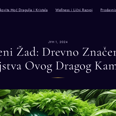
kovita Moć Dragulja i Kristala
Wellness i Lični Razvoj
Prodavni
ЈУН 1, 2024
eni Žad: Drevno Značen
jstva Ovog Dragog Ka