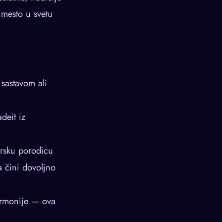
 mesto u svetu
 sastavom ali
deit iz
carsku porodicu
a čini dovoljno
harmonije — ova