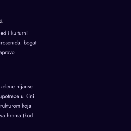
a
ed i kulturni
irosenida, bogat
zapravo
 zelene nijanse
 upotrebe u Kini
trukturom koja
stva hroma (kod