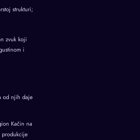
stoj strukturi;
an zvuk koji
 gustinom i
a od njih daje
gion Kačin na
 produkcije