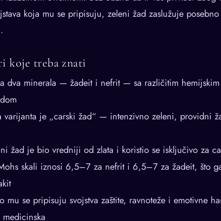
ojstava koja mu se pripisuju, zeleni žad zaslužuje posebno
.
ri koje treba znati
 dva minerala — žadeit i nefrit — sa različitim hemijskim
ledom
 varijanta je „carski žad“ — intenzivno zeleni, providni ža
ni žad je bio vredniji od zlata i koristio se isključivo za 
ohs skali iznosi 6,5–7 za nefrit i 6,5–7 za žadeit, što g
kit
o mu se pripisuju svojstva zaštite, ravnoteže i emotivne 
u medicinska