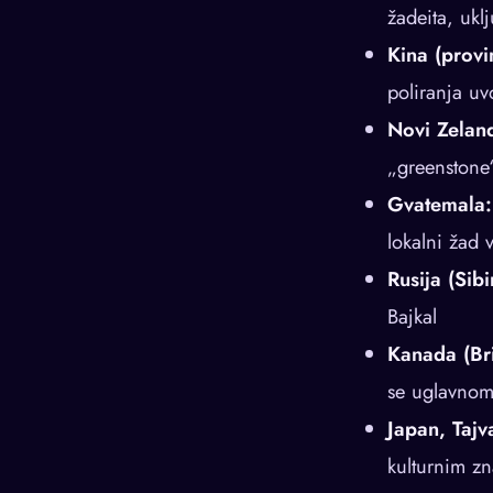
žadeita, ukl
Kina (provi
poliranja u
Novi Zeland
„greenstone“
Gvatemala:
lokalni žad 
Rusija (Sibi
Bajkal
Kanada (Bri
se uglavnom
Japan, Tajv
kulturnim z