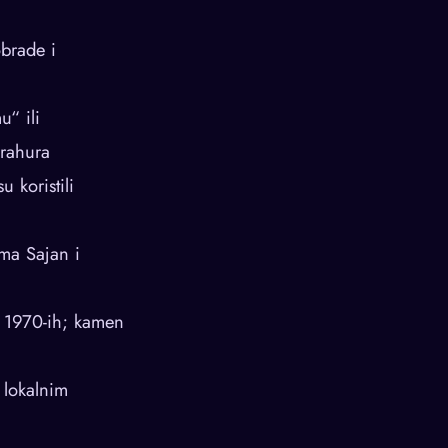
obrade i
“ ili
Arahura
 koristili
ima Sajan i
d 1970-ih; kamen
 lokalnim