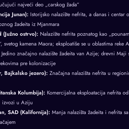
jučujući najveći deo „carskog žada“
ncija Junan):
Istorijsko nalazište nefrita, a danas i centar 
voznog žadeita iz Mjanmara
 (Južno ostrvo):
Nalazište nefrita poznatog kao „pounamu
, svetog kamena Maora; eksploatiše se u oblastima reke 
Jedino značajno nalazište žadeita van Azije; drevni Maji su
vekovima pre kolonizacije
r, Bajkalsko jezero):
Značajna nalazišta nefrita u region
tanska Kolumbija):
Komercijalna eksploatacija nefrita o
 izvozi u Aziju
an, SAD (Kalifornija):
Manja nalazišta žadeita i nefrita sa
načajem