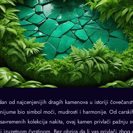
edan od najcenjenijih dragih kamenova u istoriji čovečans
lenijume bio simbol moći, mudrosti i harmonije. Od carsk
savremenih kolekcija nakita, ovaj kamen privlači pažnju
izuzetnom čvrstinom. Bez obzira da li vas privlači zbog es