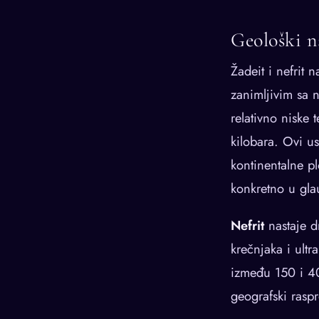
Geološki n
Žadeit i nefrit 
zanimljivim sa 
relativno niske
kilobara. Ovi u
kontinentalne p
konkretno u gla
Nefrit
nastaje d
krečnjaka i ultr
između 150 i 400
geografski raspr