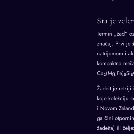
Šta je zel
Termin „žad“ ozn
značaj. Prvi je
natrijumom i a
kompaktna mešavi
Ca₂(Mg,Fe)₅Si
Žadeit je retkij
koje kolekciju c
i Novom Zelandu
ga čini otporni
žadeita) ili želj