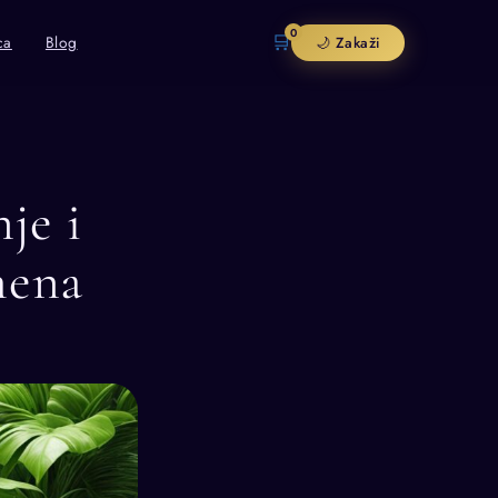
0
🛒
ca
Blog
🌙 Zakaži
je i
mena