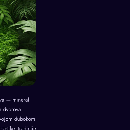
tva — mineral
ih dvorova
 svojom dubokom
tetike, tradicije