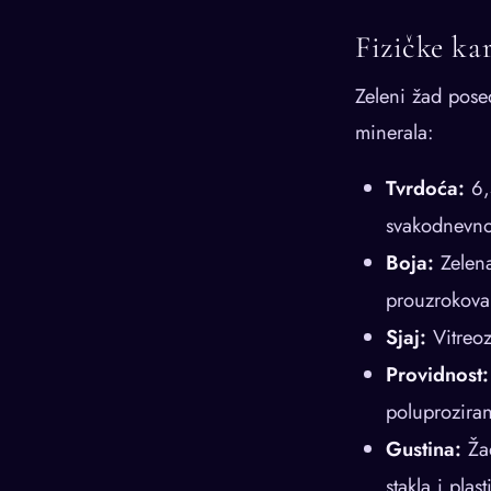
Fizičke ka
Zeleni žad posed
minerala:
Tvrdoća:
6,5
svakodnevno
Boja:
Zelena
prouzrokova
Sjaj:
Vitreoz
Providnost:
poluprozira
Gustina:
Žad
stakla i plast