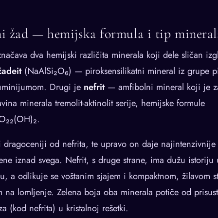
eni žad — hemijska formula i tip mineral
ačava dva hemijski različita minerala koji dele sličan izgl
žadeit
(NaAlSi₂O₆) — piroksensilikatni mineral iz grupe p
luminijumom. Drugi je
nefrit
— amfibolni mineral koji je 
na minerala tremolit-aktinolit serije, hemijske formule
₈O₂₂(OH)₂.
i i dragoceniji od nefrita, te upravo on daje najintenzivnije
ene iznad svega. Nefrit, s druge strane, ima dužu istoriju
, a odlikuje se voštanim sjajem i kompaktnom, žilavom s
m na lomljenje. Zelena boja oba minerala potiče od prisu
eza (kod nefrita) u kristalnoj rešetki.