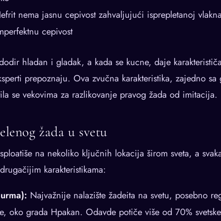
frit nema jasnu cepivost zahvaljujući isprepletanoj vlaknar
mperfektnu cepivost
dodir hladan i gladak, a kada se kucne, daje karakteristič
ksperti prepoznaju. Ova zvučna karakteristika, zajedno sa
tila se vekovima za razlikovanje pravog žada od imitacija.
zelenog žada u svetu
sploatiše na nekoliko ključnih lokacija širom sveta, a svak
drugačijim karakteristikama:
urma):
Najvažnije nalazište žadeita na svetu, posebno re
je, oko grada Hpakan. Odavde potiče više od 70% svetske