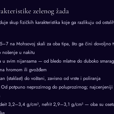
rakteristike zelenog žada
uje skup fizičkih karakteristika koje ga razlikuju od ostali
–7 na Mohsovoj skali za oba tipa, što ga čini dovoljno t
 nošenje u nakitu
 u svim nijansama — od bledo mlatne do duboko smara
na hromom ili gvožđem
an (staklast) do voštani, zavisno od vrste i poliranja
Od potpuno neprozirnog do poluprozirnog; najcenjeniji 
n
eit 3,2–3,4 g/cm³, nefrit 2,9–3,1 g/cm³ — oba su oseta
ike