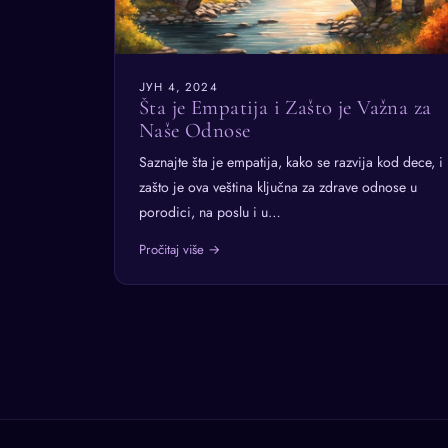
ЈУН 4, 2024
Šta je Empatija i Zašto je Važna za
Naše Odnose
Saznajte šta je empatija, kako se razvija kod dece, i
zašto je ova veština ključna za zdrave odnose u
porodici, na poslu i u…
Pročitaj više →