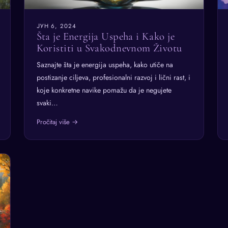
ЈУН 6, 2024
Šta je Energija Uspeha i Kako je
Koristiti u Svakodnevnom Životu
Saznajte šta je energija uspeha, kako utiče na
postizanje ciljeva, profesionalni razvoj i lični rast, i
koje konkretne navike pomažu da je negujete
svaki…
Pročitaj više →