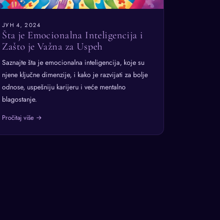
ЈУН 4, 2024
Šta je Emocionalna Inteligencija i
Zašto je Važna za Uspeh
Saznajte šta je emocionalna inteligencija, koje su
njene ključne dimenzije, i kako je razvijati za bolje
odnose, uspešniju karijeru i veće mentalno
blagostanje.
Pročitaj više →