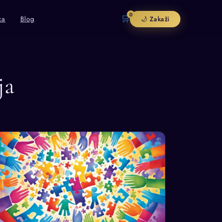
0
🛒
ca
Blog
🌙 Zakaži
ja