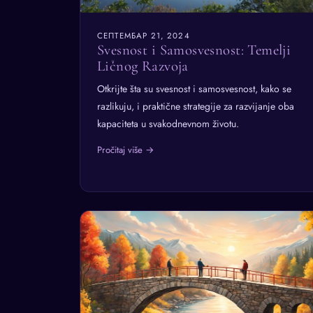
СЕПТЕМБАР 21, 2024
Svesnost i Samosvesnost: Temelji
Ličnog Razvoja
Otkrijte šta su svesnost i samosvesnost, kako se
razlikuju, i praktične strategije za razvijanje oba
kapaciteta u svakodnevnom životu.
Pročitaj više →