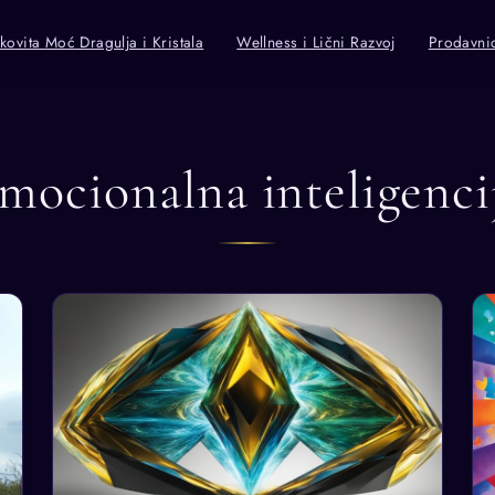
kovita Moć Dragulja i Kristala
Wellness i Lični Razvoj
Prodavni
mocionalna inteligenci