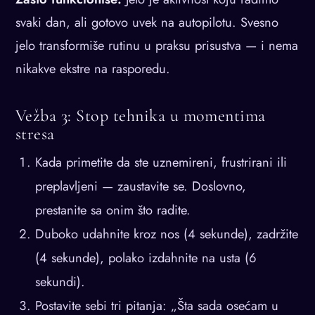
svaki dan, ali gotovo uvek na autopilotu. Svesno
jelo transformiše rutinu u praksu prisustva — i nema
nikakve ekstre na rasporedu.
Vežba 3: Stop tehnika u momentima
stresa
Kada primetite da ste uznemireni, frustrirani ili
preplavljeni — zaustavite se. Doslovno,
prestanite sa onim što radite.
Duboko udahnite kroz nos (4 sekunde), zadržite
(4 sekunde), polako izdahnite na usta (6
sekundi).
Postavite sebi tri pitanja: „Šta sada osećam u