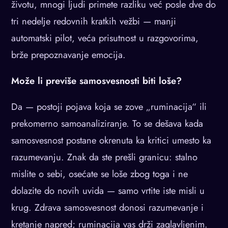
životu, mnogi ljudi primete razliku već posle dve do
tri nedelje redovnih kratkih vežbi — manji
automatski pilot, veća prisutnost u razgovorima,
brže prepoznavanje emocija.
Može li previše samosvesnosti biti loše?
Da — postoji pojava koja se zove „ruminacija“ ili
prekomerno samoanaliziranje. To se dešava kada
samosvesnost postane okrenuta ka kritici umesto ka
razumevanju. Znak da ste prešli granicu: stalno
mislite o sebi, osećate se loše zbog toga i ne
dolazite do novih uvida — samo vrtite iste misli u
krug. Zdrava samosvesnost donosi razumevanje i
kretanje napred; ruminacija vas drži zaglavljenim.