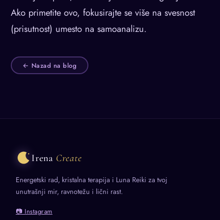
Ako primetite ovo, fokusirajte se više na svesnost
(prisutnost) umesto na samoanalizu.
← Nazad na blog
Irena
Create
Energetski rad, kristalna terapija i Luna Reiki za tvoj
unutrašnji mir, ravnotežu i lični rast.
📷 Instagram