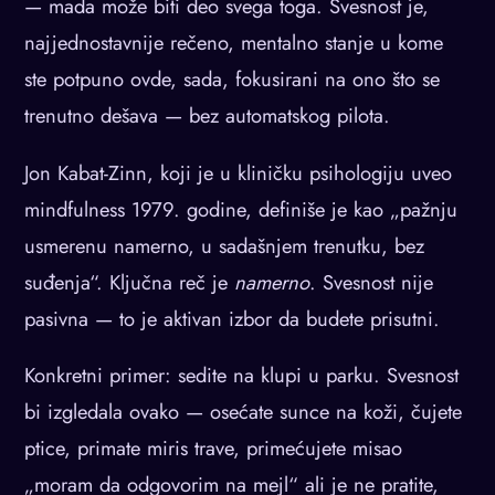
— mada može biti deo svega toga. Svesnost je,
najjednostavnije rečeno, mentalno stanje u kome
ste potpuno ovde, sada, fokusirani na ono što se
trenutno dešava — bez automatskog pilota.
Jon Kabat-Zinn, koji je u kliničku psihologiju uveo
mindfulness 1979. godine, definiše je kao „pažnju
usmerenu namerno, u sadašnjem trenutku, bez
suđenja“. Ključna reč je
namerno
. Svesnost nije
pasivna — to je aktivan izbor da budete prisutni.
Konkretni primer: sedite na klupi u parku. Svesnost
bi izgledala ovako — osećate sunce na koži, čujete
ptice, primate miris trave, primećujete misao
„moram da odgovorim na mejl“ ali je ne pratite,