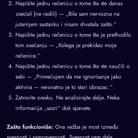
Napišite jednu rečenicu o tome šta ste danas
osećali
(ne radili) — „Bila sam nervozna na
jutarnjem sastanku i nisam shvatala zašto.“
Napišite jednu rečenicu o tome šta je prethodilo
tom osećanju — „Kolega je prekidao moje
rečenice.“
Napišite jednu rečenicu o tome šta ste naučili o
sebi — „Primećujem da me ignorisanje jako
aktivira — verovatno je to stari obrazac.“
Zatvorite svesku. Ne analizirajte dalje. Neka
informacija „sazri“ dok spavate.
Zašto funkcioniše:
Ova vežba je most između
svesnosti i samosvesnosti. Svesnost vam dala