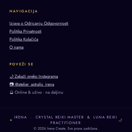
NAVIGACIJA
Izjava o Odricanju Odgovornosti
Politika Privatnosti
Politika Kolačića
O nama
POVEŽI SE
🌙 Zakaži preko Instagrama
📷 @atelier_astralis_irena
🔮 Online & uživo · na daljinu
IRENA · CRYSTAL REIKI MASTER & LUNA REIKI
✦
🌙
PRACTITIONER
© 2026 Irena Create. Sva prava zadržana.