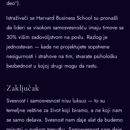
deo“).
Istraživači sa Harvard Business School su pronašli
da lideri sa visokom samosvesnošću imaju timove sa
30% višim zadovoljstvom na poslu. Razlog je
jednostavan — kada ne projektujete sopstvene
nesigurnosti i strahove na tim, stvarate psihološku
bezbednost u kojoj drugi mogu da rastu.
Zaključak
Svesnost i samosvesnost nisu luksuz — to su
temeljne veštine za život koji biramo, a ne koji nam
se samo dešava. Svesnost nam daje alat da budemo
prisutni u svakom trenutku. Samosvesnost nam daje