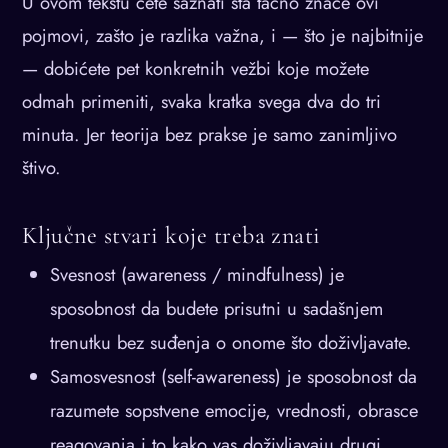
U ovom tekstu ćete saznati šta tačno znače ovi
pojmovi, zašto je razlika važna, i — što je najbitnije
— dobićete pet konkretnih vežbi koje možete
odmah primeniti, svaka kratka svega dva do tri
minuta. Jer teorija bez prakse je samo zanimljivo
štivo.
Ključne stvari koje treba znati
Svesnost (awareness / mindfulness) je
sposobnost da budete prisutni u sadašnjem
trenutku bez suđenja o onome što doživljavate.
Samosvesnost (self-awareness) je sposobnost da
razumete sopstvene emocije, vrednosti, obrasce
reagovanja i to kako vas doživljavaju drugi.