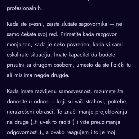
profesionalnih.
Kada ste svesni, zaista slušate sagovornika — ne
samo čekate svoj red. Primetite kada razgovor
menja ton, kada je neko povreden, kada vi sami
eskalirate situaciju. Imate kapacitet da budete
prisutni sa drugom osobom, umesto da ste fizički tu
ali mislima negde drugde.
Kada imate razvijenu samosvesnost, razumete šta
donosite u odnos — koji su vaši strahovi, potrebe,
nerazrešeni obrasci. To znači manje projektovanja
na druge („ti uvek to radiš“) i više preuzimanja
odgovornosti („ja ovako reagujem i to je moj