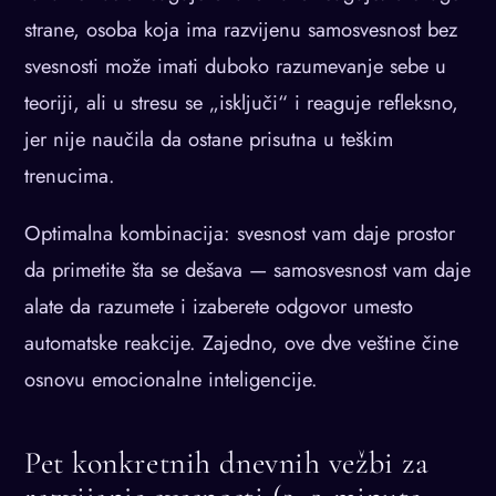
strane, osoba koja ima razvijenu samosvesnost bez
svesnosti može imati duboko razumevanje sebe u
teoriji, ali u stresu se „isključi“ i reaguje refleksno,
jer nije naučila da ostane prisutna u teškim
trenucima.
Optimalna kombinacija: svesnost vam daje prostor
da primetite šta se dešava — samosvesnost vam daje
alate da razumete i izaberete odgovor umesto
automatske reakcije. Zajedno, ove dve veštine čine
osnovu emocionalne inteligencije.
Pet konkretnih dnevnih vežbi za