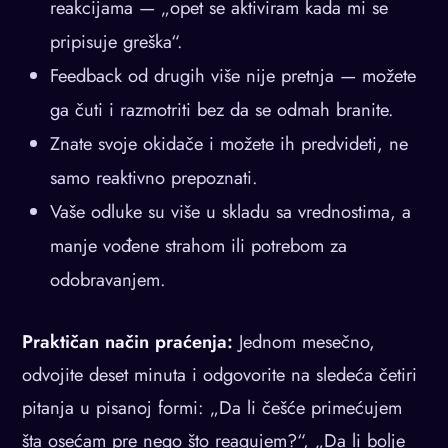
reakcijama — „opet se aktiviram kada mi se
pripisuje greška“.
Feedback od drugih više nije pretnja — možete
ga čuti i razmotriti bez da se odmah branite.
Znate svoje okidače i možete ih predvideti, ne
samo reaktivno prepoznati.
Vaše odluke su više u skladu sa vrednostima, a
manje vođene strahom ili potrebom za
odobravanjem.
Praktičan način praćenja:
Jednom mesečno,
odvojite deset minuta i odgovorite na sledeća četiri
pitanja u pisanoj formi: „Da li češće primećujem
šta osećam pre nego što reagujem?“, „Da li bolje