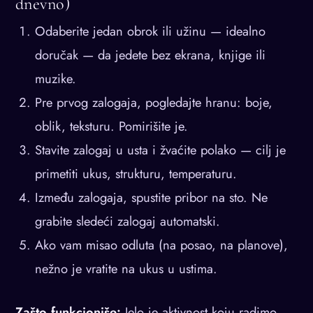
dnevno)
Odaberite jedan obrok ili užinu — idealno
doručak — da jedete bez ekrana, knjige ili
muzike.
Pre prvog zalogaja, pogledajte hranu: boje,
oblik, teksturu. Pomirišite je.
Stavite zalogaj u usta i žvaćite polako — cilj je
primetiti ukus, strukturu, temperaturu.
Između zalogaja, spustite pribor na sto. Ne
grabite sledeći zalogaj automatski.
Ako vam misao odluta (na posao, na planove),
nežno je vratite na ukus u ustima.
Zašto funkcioniše:
Jelo je aktivnost koju radimo