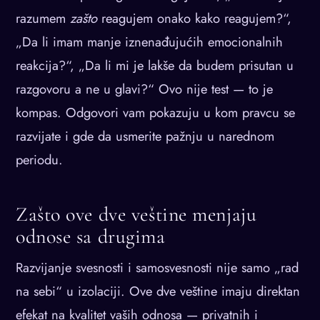
razumem
zašto
reagujem onako kako reagujem?“,
„Da li imam manje iznenađujućih emocionalnih
reakcija?“, „Da li mi je lakše da budem prisutan u
razgovoru a ne u glavi?“ Ovo nije test — to je
kompas. Odgovori vam pokazuju u kom pravcu se
razvijate i gde da usmerite pažnju u narednom
periodu.
Zašto ove dve veštine menjaju
odnose sa drugima
Razvijanje svesnosti i samosvesnosti nije samo „rad
na sebi“ u izolaciji. Ove dve veštine imaju direktan
efekat na kvalitet vaših odnosa — privatnih i