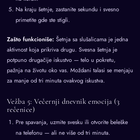
Na kraju šetnje, zastanite sekundu i svesno
primetite gde ste stigli.
Zašto funkcioniše:
Šetnja sa slušalicama je jedna
aktivnost koja prikriva drugu. Svesna šetnja je
potpuno drugačije iskustvo — telo u pokretu,
pažnja na životu oko vas. Moždani talasi se menjaju
za manje od tri minuta ovakvog iskustva.
Vežba 5: Večernji dnevnik emocija (3
rečenice)
Pre spavanja, uzmite svesku ili otvorite beleške
na telefonu — ali ne više od tri minuta.