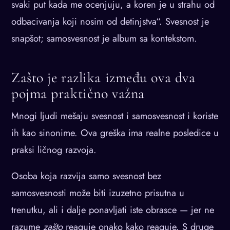
svaki put kada me ocenjuju, a koren je u strahu od
odbacivanja koji nosim od detinjstva“. Svesnost je
snapšot; samosvesnost je album sa kontekstom.
Zašto je razlika između ova dva
pojma praktično važna
Mnogi ljudi mešaju svesnost i samosvesnost i koriste
ih kao sinonime. Ova greška ima realne posledice u
praksi ličnog razvoja.
Osoba koja razvija samo svesnost bez
samosvesnosti može biti izuzetno prisutna u
trenutku, ali i dalje ponavljati iste obrasce — jer ne
razume
zašto
reaguje onako kako reaguje. S druge