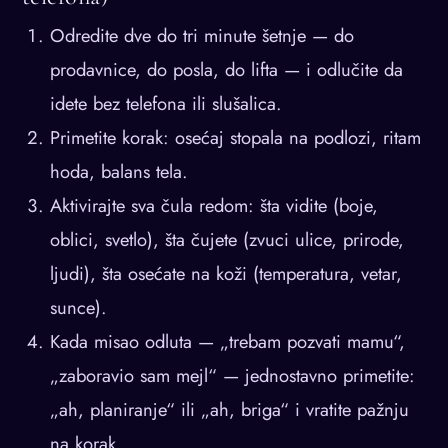
Odredite dve do tri minute šetnje — do
prodavnice, do posla, do lifta — i odlučite da
idete bez telefona ili slušalica.
Primetite korak: osećaj stopala na podlozi, ritam
hoda, balans tela.
Aktivirajte sva čula redom: šta vidite (boje,
oblici, svetlo), šta čujete (zvuci ulice, prirode,
ljudi), šta osećate na koži (temperatura, vetar,
sunce).
Kada misao odluta — „trebam pozvati mamu“,
„zaboravio sam mejl“ — jednostavno primetite:
„ah, planiranje“ ili „ah, briga“ i vratite pažnju
na korak.