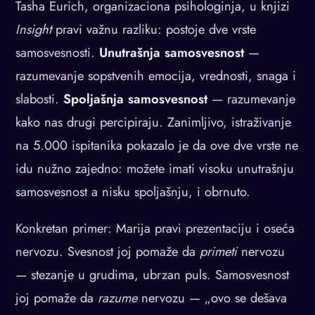
Tasha Eurich, organizaciona psihologinja, u knjizi
Insight
pravi važnu razliku: postoje dve vrste
samosvesnosti.
Unutrašnja samosvesnost
—
razumevanje sopstvenih emocija, vrednosti, snaga i
slabosti.
Spoljašnja samosvesnost
— razumevanje
kako nas drugi percipiraju. Zanimljivo, istraživanje
na 5.000 ispitanika pokazalo je da ove dve vrste ne
idu nužno zajedno: možete imati visoku unutrašnju
samosvesnost a nisku spoljašnju, i obrnuto.
Konkretan primer: Marija pravi prezentaciju i oseća
nervozu. Svesnost joj pomaže da
primeti
nervozu
— stezanje u grudima, ubrzan puls. Samosvesnost
joj pomaže da
razume
nervozu — „ovo se dešava