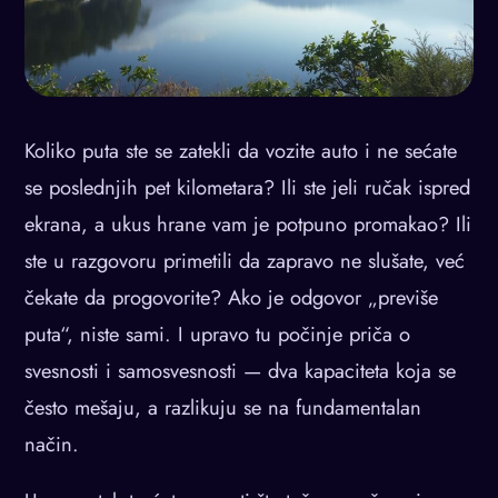
Koliko puta ste se zatekli da vozite auto i ne sećate
se poslednjih pet kilometara? Ili ste jeli ručak ispred
ekrana, a ukus hrane vam je potpuno promakao? Ili
ste u razgovoru primetili da zapravo ne slušate, već
čekate da progovorite? Ako je odgovor „previše
puta“, niste sami. I upravo tu počinje priča o
svesnosti i samosvesnosti — dva kapaciteta koja se
često mešaju, a razlikuju se na fundamentalan
način.