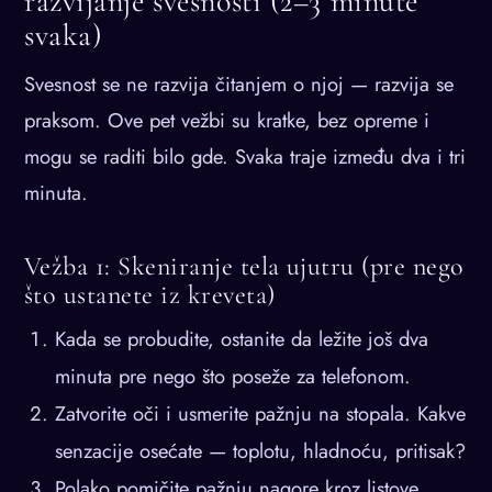
razvijanje svesnosti (2–3 minute
svaka)
Svesnost se ne razvija čitanjem o njoj — razvija se
praksom. Ove pet vežbi su kratke, bez opreme i
mogu se raditi bilo gde. Svaka traje između dva i tri
minuta.
Vežba 1: Skeniranje tela ujutru (pre nego
što ustanete iz kreveta)
Kada se probudite, ostanite da ležite još dva
minuta pre nego što poseže za telefonom.
Zatvorite oči i usmerite pažnju na stopala. Kakve
senzacije osećate — toplotu, hladnoću, pritisak?
Polako pomičite pažnju nagore kroz listove,