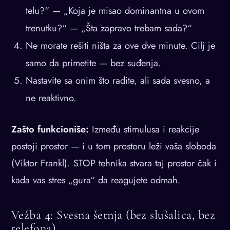
telu?“ — „Koja je misao dominantna u ovom
trenutku?“ — „Šta zapravo trebam sada?“
Ne morate rešiti ništa za ove dve minute. Cilj je
samo da primetite — bez suđenja.
Nastavite sa onim što radite, ali sada svesno, a
ne reaktivno.
Zašto funkcioniše:
Između stimulusa i reakcije
postoji prostor — i u tom prostoru leži vaša sloboda
(Viktor Frankl). STOP tehnika stvara taj prostor čak i
kada vas stres „gura“ da reagujete odmah.
Vežba 4: Svesna šetnja (bez slušalica, bez
telefona)