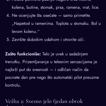
kolena, butine, stomak, prsa, ramena, vrat, lice.
Ne ocenjujte šta osećate — samo primetite.
„Napetost u ramenima. Toplota u stomaku. Bol u
levom kolenu.“
Završite dubokim udahom i otvorite oči.
Zašto funkcioniše:
Telo je uvek u sadašnjem
trenutku. Prizemljavanje u telesnim senzacijama je
najbrži put do svesnosti — i odličan način da
pocnete dan pre nego što automatski pilot preuzme
kontrolu.
Vežba 2: Svesno jelo (jedan obrok