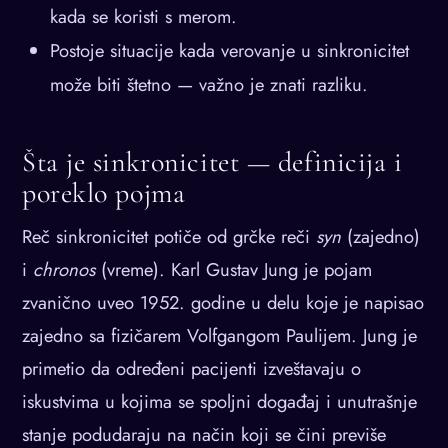
kada se koristi s merom.
Postoje situacije kada verovanje u sinkronicitet
može biti štetno — važno je znati razliku.
Šta je sinkronicitet — definicija i
poreklo pojma
Reč sinkronicitet potiče od grčke reči
syn
(zajedno)
i
chronos
(vreme). Karl Gustav Jung je pojam
zvanično uveo 1952. godine u delu koje je napisao
zajedno sa fizičarem Volfgangom Paulijem. Jung je
primetio da određeni pacijenti izveštavaju o
iskustvima u kojima se spoljni događaj i unutrašnje
stanje podudaraju na način koji se čini previše