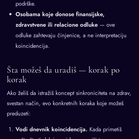
podrške.
Osobama koje donose finansijske,
zdravstvene ili relacione odluke
— ove
odluke zahtevaju činjenice, a ne interpretaciju
koincidencija.
Šta možeš da uradiš — korak po
korak
Ako želiš da istražiš koncept sinkroniciteta na zdrav,
svestan način, evo konkretnih koraka koje možeš
preduzeti:
Vodi dnevnik koincidencija.
Kada primetiš