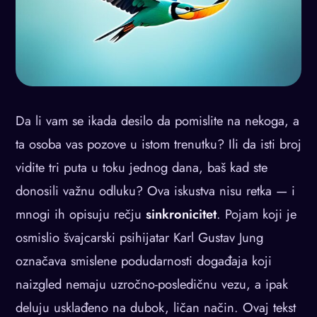
Da li vam se ikada desilo da pomislite na nekoga, a
ta osoba vas pozove u istom trenutku? Ili da isti broj
vidite tri puta u toku jednog dana, baš kad ste
donosili važnu odluku? Ova iskustva nisu retka — i
mnogi ih opisuju rečju
sinkronicitet
. Pojam koji je
osmislio švajcarski psihijatar Karl Gustav Jung
označava smislene podudarnosti događaja koji
naizgled nemaju uzročno-posledičnu vezu, a ipak
deluju usklađeno na dubok, ličan način. Ovaj tekst