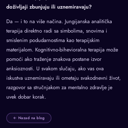
doživljaji zbunjuju ili uznemiravaju?
Da — i to na više načina. Jungijanska analitička
terapija direktno radi sa simbolima, snovima i
smislenim podudarnostima kao terapijskim
materijalom. Kognitivno-bihevioralna terapija može
pomoći ako traženje znakova postane izvor
anksioznosti. U svakom slučaju, ako vas ova
iskustva uznemiravaju ili ometaju svakodnevni život,
razgovor sa stručnjakom za mentalno zdravlje je
uvek dobar korak.
← Nazad na blog