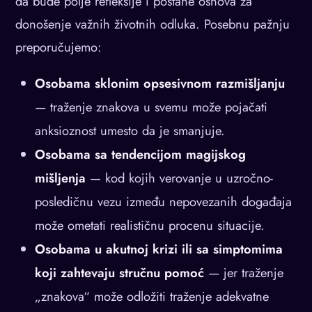
da bude polje refleksije i postane osnova za
donošenje važnih životnih odluka. Posebnu pažnju
preporučujemo:
Osobama sklonim opsesivnom razmišljanju
— traženje znakova u svemu može pojačati
anksioznost umesto da je smanjuje.
Osobama sa tendencijom magijskog
mišljenja
— kod kojih verovanje u uzročno-
posledičnu vezu između nepovezanih događaja
može ometati realističnu procenu situacije.
Osobama u akutnoj krizi ili sa simptomima
koji zahtevaju stručnu pomoć
— jer traženje
„znakova“ može odložiti traženje adekvatne