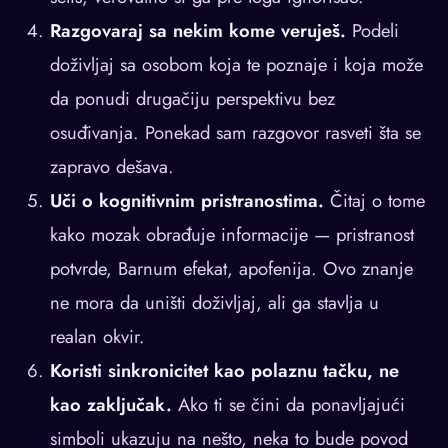
Razgovaraj sa nekim kome veruješ.
Podeli
doživljaj sa osobom koja te poznaje i koja može
da ponudi drugačiju perspektivu bez
osuđivanja. Ponekad sam razgovor rasveti šta se
zapravo dešava.
Uči o kognitivnim pristranostima.
Čitaj o tome
kako mozak obrađuje informacije — pristranost
potvrde, Barnum efekat, apofenija. Ovo znanje
ne mora da uništi doživljaj, ali ga stavlja u
realan okvir.
Koristi sinkronicitet kao polaznu tačku, ne
kao zaključak.
Ako ti se čini da ponavljajući
simboli ukazuju na nešto, neka to bude povod