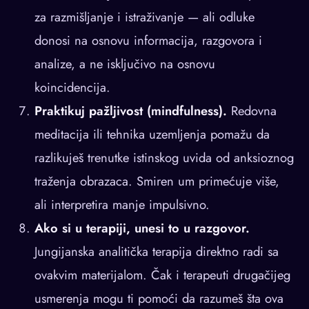
za razmišljanje i istraživanje — ali odluke
donosi na osnovu informacija, razgovora i
analize, a ne isključivo na osnovu
koincidencija.
Praktikuj pažljivost (mindfulness).
Redovna
meditacija ili tehnika uzemljenja pomažu da
razlikuješ trenutke istinskog uvida od anksioznog
traženja obrazaca. Smiren um primećuje više,
ali interpretira manje impulsivno.
Ako si u terapiji, unesi to u razgovor.
Jungijanska analitička terapija direktno radi sa
ovakvim materijalom. Čak i terapeuti drugačijeg
usmerenja mogu ti pomoći da razumeš šta ova