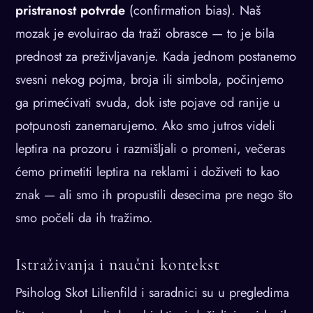
pristranost potvrde
(confirmation bias). Naš
mozak je evoluirao da traži obrasce — to je bila
prednost za preživljavanje. Kada jednom postanemo
svesni nekog pojma, broja ili simbola, počinjemo
ga primećivati svuda, dok iste pojave od ranije u
potpunosti zanemarujemo. Ako smo jutros videli
leptira na prozoru i razmišljali o promeni, večeras
ćemo primetiti leptira na reklami i doživeti to kao
znak — ali smo ih propustili desecima pre nego što
smo počeli da ih tražimo.
Istraživanja i naučni kontekst
Psiholog Skot Lilienfild i saradnici su u pregledima