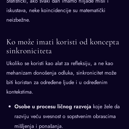
Statistički, ako svaki dan imamo hiljade misli i
iskustava, neke koincidencije su matematički
neizbežne.
Ko može imati koristi od koncepta
sinkroniciteta
Ukoliko se koristi kao alat za refleksiju, a ne kao
mehanizam donošenja odluka, sinkronicitet može
biti koristan za određene ljude i u određenim
kontekstima.
Osobe u procesu ličnog razvoja
koje žele da
razviju veću svesnost o sopstvenim obrascima
mišljenja i ponašanja.