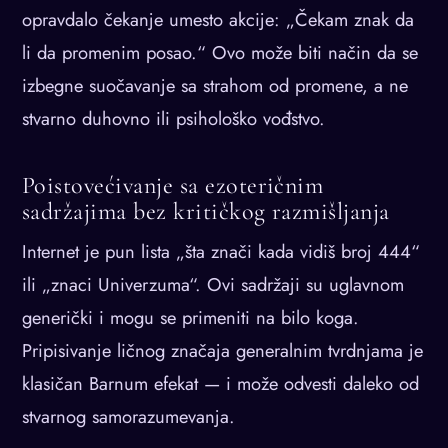
opravdalo čekanje umesto akcije: „Čekam znak da
li da promenim posao.“ Ovo može biti način da se
izbegne suočavanje sa strahom od promene, a ne
stvarno duhovno ili psihološko vođstvo.
Poistovećivanje sa ezoteričnim
sadržajima bez kritičkog razmišljanja
Internet je pun lista „šta znači kada vidiš broj 444“
ili „znaci Univerzuma“. Ovi sadržaji su uglavnom
generički i mogu se primeniti na bilo koga.
Pripisivanje ličnog značaja generalnim tvrdnjama je
klasičan Barnum efekat — i može odvesti daleko od
stvarnog samorazumevanja.