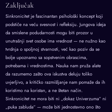
Zaključak
Sinkronicitet je fascinantan psihološki koncept koji
podstiče na veću svesnost i refleksiju. Jungova ideja
da smislene podudarnosti mogu biti prozor u
unutrašnji svet osobe ima vrednost — ne nužno kao
tvrdnja o spoljnoj stvarnosti, već kao poziv da se
bolje upoznamo sa sopstvenim obrascima,
potrebama i vrednostima. Nauka nam pruža alate
da razumemo zašto ova iskustva deluju toliko
uvjerljivo, a kritičko razmišljanje nam pomaže da ih
koristimo na koristan, a ne štetan način.
Sinkronicitet ne mora biti ni „dokaz Univerzuma“ ni
„puka zabluda“ — može biti jednostavno ono što