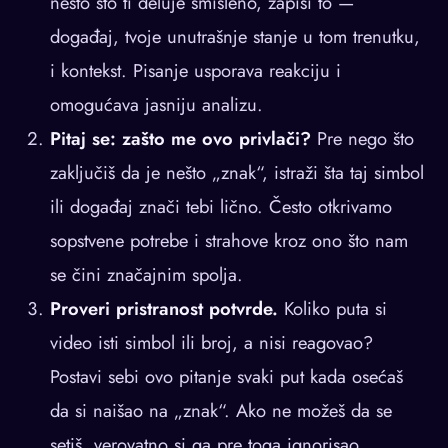
nešto što ti deluje smisleno, zapiši to —
događaj, tvoje unutrašnje stanje u tom trenutku,
i kontekst. Pisanje usporava reakciju i
omogućava jasniju analizu.
Pitaj se: zašto me ovo privlači?
Pre nego što
zaključiš da je nešto „znak“, istraži šta taj simbol
ili događaj znači tebi lično. Često otkrivamo
sopstvene potrebe i strahove kroz ono što nam
se čini značajnim spolja.
Proveri pristranost potvrde.
Koliko puta si
video isti simbol ili broj, a nisi reagovao?
Postavi sebi ovo pitanje svaki put kada osećaš
da si naišao na „znak“. Ako ne možeš da se
setiš, verovatno si ga pre toga ignorisao.