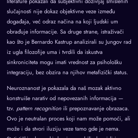
literature pokazali da subjektivni doživljaj smislenih
slučajnosti nije dokaz objektivne veze između
događaja, već odraz načina na koji ljudski um
obrađuje informacije. Sa druge strane, istraživači
kao što je Bernardo Kastrup analizirali su Jungov rad
iz ugla filozofije uma i tvrdili da iskustva
sinkroniciteta mogu imati vrednost za psihološku
integraciju, bez obzira na njihov metafizički status.
Neuroznanost je pokazala da naš mozak aktivno
konstruiše narativ od nepovezanih informacija —
tzv.
pattern recognition
ili prepoznavanje obrazaca.
Ovo je neutralan proces koji nam može pomoći, ali
može i da stvori iluziju veze tamo gde je nema.