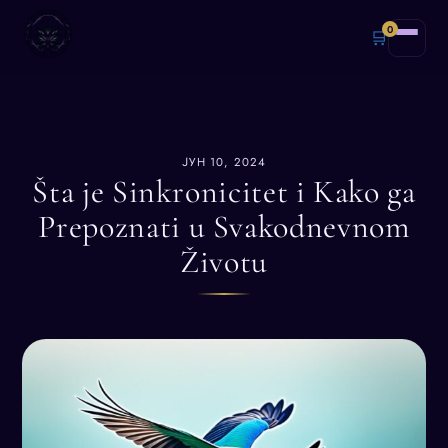
0
🛒
ЈУН 10, 2024
Šta je Sinkronicitet i Kako ga
Prepoznati u Svakodnevnom
Životu