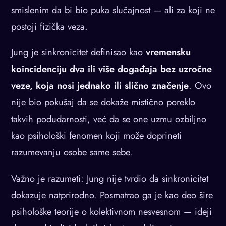
smislenim da bi bio puka slučajnost — ali za koji ne
postoji fizička veza.
Jung je sinkronicitet definisao kao
vremensku
koincidenciju dva ili više događaja bez uzročne
veze, koja nosi jednako ili slično značenje
. Ovo
nije bio pokušaj da se dokaže mistično poreklo
takvih podudarnosti, već da se one uzmu ozbiljno
kao psihološki fenomen koji može doprineti
razumevanju osobe same sebe.
Važno je razumeti: Jung nije tvrdio da sinkronicitet
dokazuje natprirodno. Posmatrao ga je kao deo šire
psihološke teorije o kolektivnom nesvesnom — ideji