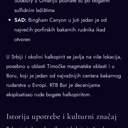
Sudbury u Ontariju poznate su po bogatim
sulfidnim ležištima
SAD:
Bingham Canyon u Juti jedan je od
najvećih porfirskih bakarnih rudnika ikad
otvoren
U Srbiji i okolini halkopirit se javlja na više lokacija,
posebno u oblasti Timočke magmatske oblasti i u
Boru, koji je jedan od najvažnijih centara bakarnog
rudarstva u Evropi. RTB Bor je decenijama
eksploatisao rude bogate halkopiritom.
Istorija upotrebe i kulturni značaj