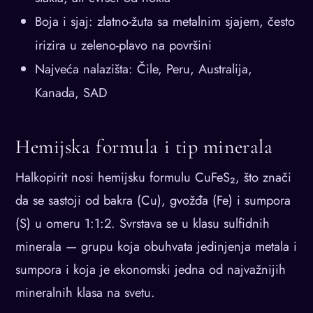
Boja i sjaj: zlatno-žuta sa metalnim sjajem, često
irizira u zeleno-plavo na površini
Najveća nalazišta: Čile, Peru, Australija,
Kanada, SAD
Hemijska formula i tip minerala
Halkopirit nosi hemijsku formulu CuFeS₂, što znači
da se sastoji od bakra (Cu), gvožđa (Fe) i sumpora
(S) u omeru 1:1:2. Svrstava se u klasu sulfidnih
minerala — grupu koja obuhvata jedinjenja metala i
sumpora i koja je ekonomski jedna od najvažnijih
mineralnih klasa na svetu.