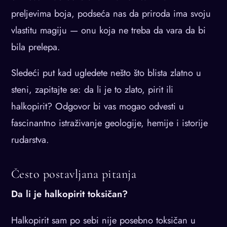
preljevima boja, podseća nas da priroda ima svoju
vlastitu magiju — onu koja ne treba da vara da bi
bila prelepa.
Sledeći put kad ugledete nešto što blista zlatno u
steni, zapitajte se: da li je to zlato, pirit ili
halkopirit? Odgovor bi vas mogao odvesti u
fascinantno istraživanje geologije, hemije i istorije
rudarstva.
Često postavljana pitanja
Da li je halkopirit toksičan?
Halkopirit sam po sebi nije posebno toksičan u