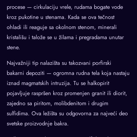
procese — cirkulaciju vrele, rudama bogate vode
kroz pukotine u stenama. Kada se ova tečnost
ohladi ili reaguje sa okolnom stenom, minerali
kristališu i talože se u žilama i pregradama unutar
stene.
Najvažniji tip nalazišta su takozvani porfirski
bakarni depoziti — ogromna rudna tela koja nastaju
iznad magmatskih intruzija. Tu se halkopirit
pojavljuje raspršen kroz promenjen granit ili diorit,
zajedno sa piritom, molibdenitom i drugim
sulfidima. Ova ležišta su odgovorna za najveći deo
svetske proizvodnje bakra.