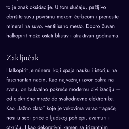
to je znak oksidacije. U tom slučaju, pažljivo
obrišite suvu površinu mekom četkicom i prenesite
mineral na suvo, ventilisano mesto. Dobro čuvan
halkopirit može ostati blistav i atraktivan godinama.
Zaključak
Halkopirit je mineral koji spaja nauku i istoriju na
fascinantan način. Kao najvažniji izvor bakra na
svetu, on bukvalno pokreće modernu civilizaciju —
od električne mreže do svakodnevne elektronike.
Kao „lažno zlato“ koje je vekovima varao tragače,
nosi u sebi priče o ljudskoj pohlepi, avanturi i
otkriću. I kao dekorativni kamen sa irizantnim