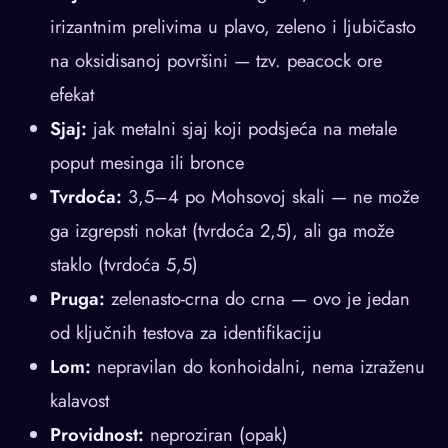
irizantnim prelivima u plavo, zeleno i ljubičasto
na oksidisanoj površini — tzv. peacock ore
efekat
Sjaj:
jak metalni sjaj koji podsjeća na metale
poput mesinga ili bronce
Tvrdoća:
3,5–4 po Mohsovoj skali — ne može
ga izgrepsti nokat (tvrdoća 2,5), ali ga može
staklo (tvrdoća 5,5)
Pruga:
zelenasto-crna do crna — ovo je jedan
od ključnih testova za identifikaciju
Lom:
nepravilan do konhoidalni, nema izraženu
kalavost
Providnost:
neproziran (opak)