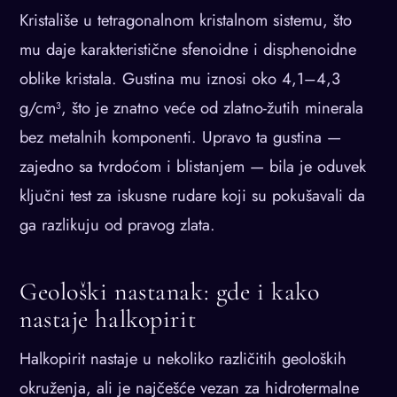
Kristališe u tetragonalnom kristalnom sistemu, što
mu daje karakteristične sfenoidne i disphenoidne
oblike kristala. Gustina mu iznosi oko 4,1–4,3
g/cm³, što je znatno veće od zlatno-žutih minerala
bez metalnih komponenti. Upravo ta gustina —
zajedno sa tvrdoćom i blistanjem — bila je oduvek
ključni test za iskusne rudare koji su pokušavali da
ga razlikuju od pravog zlata.
Geološki nastanak: gde i kako
nastaje halkopirit
Halkopirit nastaje u nekoliko različitih geoloških
okruženja, ali je najčešće vezan za hidrotermalne