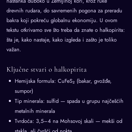
nastanka duboko u Zemljinoj kori, kroz ruke
drevnih rudara, do savremenih pogona za preradu
bakra koji pokreću globalnu ekonomiju. U ovom
tekstu otkrivamo sve što treba da znate o halkopirita:
šta je, kako nastaje, kako izgleda i zašto je toliko
važan.
Ključne stvari o halkopirita
Hemijska formula: CuFeS₂ (bakar, gvožđe,
sumpor)
Tip minerala: sulfid — spada u grupu najčešćih
metalnih minerala
Tvrdoća: 3,5–4 na Mohsovoj skali — mekši od
stakla, ali čvršći od nokta