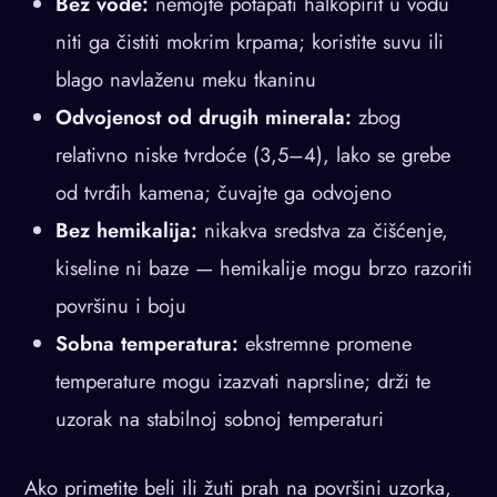
Bez vode:
nemojte potapati halkopirit u vodu
niti ga čistiti mokrim krpama; koristite suvu ili
blago navlaženu meku tkaninu
Odvojenost od drugih minerala:
zbog
relativno niske tvrdoće (3,5–4), lako se grebe
od tvrđih kamena; čuvajte ga odvojeno
Bez hemikalija:
nikakva sredstva za čišćenje,
kiseline ni baze — hemikalije mogu brzo razoriti
površinu i boju
Sobna temperatura:
ekstremne promene
temperature mogu izazvati naprsline; drži te
uzorak na stabilnoj sobnoj temperaturi
Ako primetite beli ili žuti prah na površini uzorka,