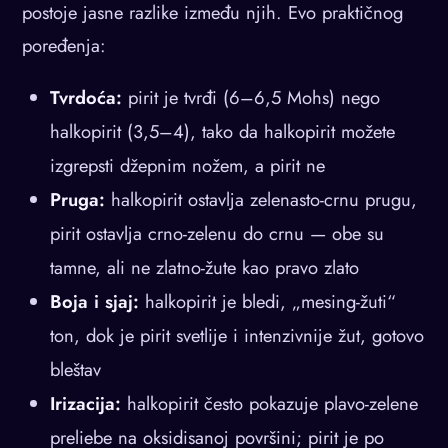
postoje jasne razlike između njih. Evo praktičnog
poređenja:
Tvrdoća:
pirit je tvrđi (6–6,5 Mohs) nego
halkopirit (3,5–4), tako da halkopirit možete
izgrepsti džepnim nožem, a pirit ne
Pruga:
halkopirit ostavlja zelenasto-crnu prugu,
pirit ostavlja crno-zelenu do crnu — obe su
tamne, ali ne zlatno-žute kao pravo zlato
Boja i sjaj:
halkopirit je bledi, „mesing-žuti“
ton, dok je pirit svetlije i intenzivnije žut, gotovo
bleštav
Irizacija:
halkopirit često pokazuje plavo-zelene
preliebe na oksidisanoj površini; pirit je po