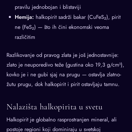
pravilu jednobojan i blistaviji
Hemija:
halkopirit sadrži bakar (CuFeS₂), pirit
ne (FeS₂) — što ih čini ekonomski veoma
različitim
Razlikovanje od pravog zlata je još jednostavnije:
zlato je neuporedivo teže (gustina oko 19,3 g/cm³),
kovko je i ne gubi sjaj na prugu — ostavlja zlatno-
žutu prugu, dok halkopirit i pirit ostavljaju tamnu.
Nalazišta halkopirita u svetu
Halkopirit je globalno rasprostranjen mineral, ali
postoje regioni koji dominiraju u svetskoj