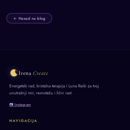
← Nazad na blog
Irena
Create
Energetski rad, kristalna terapija i Luna Reiki za tvoj
unutrašnji mir, ravnotežu i lični rast.
📷 Instagram
NAVIGACIJA