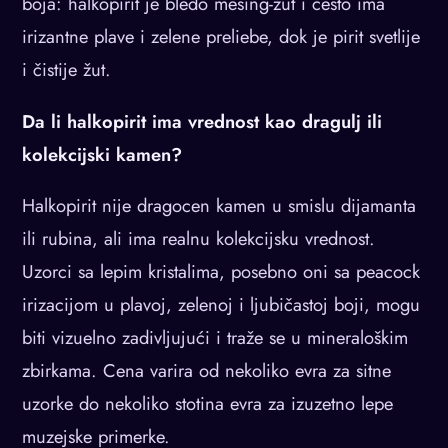
boja: halkopirit je bledo mesing-žut i često ima
irizantne plave i zelene preliebe, dok je pirit svetlije
i čistije žut.
Da li halkopirit ima vrednost kao dragulj ili
kolekcijski kamen?
Halkopirit nije dragocen kamen u smislu dijamanta
ili rubina, ali ima realnu kolekcijsku vrednost.
Uzorci sa lepim kristalima, posebno oni sa peacock
irizacijom u plavoj, zelenoj i ljubičastoj boji, mogu
biti vizuelno zadivljujući i traže se u mineraloškim
zbirkama. Cena varira od nekoliko evra za sitne
uzorke do nekoliko stotina evra za izuzetno lepe
muzejske primerke.