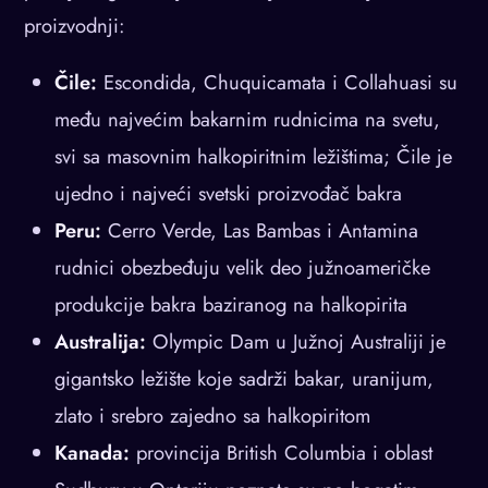
proizvodnji:
Čile:
Escondida, Chuquicamata i Collahuasi su
među najvećim bakarnim rudnicima na svetu,
svi sa masovnim halkopiritnim ležištima; Čile je
ujedno i najveći svetski proizvođač bakra
Peru:
Cerro Verde, Las Bambas i Antamina
rudnici obezbeđuju velik deo južnoameričke
produkcije bakra baziranog na halkopirita
Australija:
Olympic Dam u Južnoj Australiji je
gigantsko ležište koje sadrži bakar, uranijum,
zlato i srebro zajedno sa halkopiritom
Kanada:
provincija British Columbia i oblast