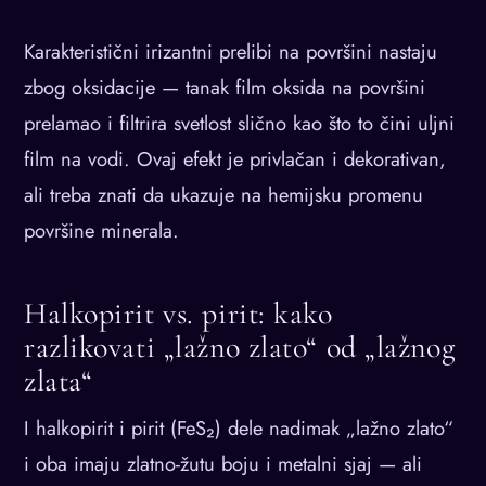
Karakteristični irizantni prelibi na površini nastaju
zbog oksidacije — tanak film oksida na površini
prelamao i filtrira svetlost slično kao što to čini uljni
film na vodi. Ovaj efekt je privlačan i dekorativan,
ali treba znati da ukazuje na hemijsku promenu
površine minerala.
Halkopirit vs. pirit: kako
razlikovati „lažno zlato“ od „lažnog
zlata“
I halkopirit i pirit (FeS₂) dele nadimak „lažno zlato“
i oba imaju zlatno-žutu boju i metalni sjaj — ali