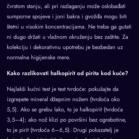
čvrstom stanju, ali pri razlaganju može oslobađati
sumporne spojeve i joni bakra i gvožđa mogu biti
štetni u visokim koncentracijama. Ne treba ga gutati
ni dugo držati u vlažnom okruženju bez zaštite. Za
kolekciju i dekorativnu upotrebu je bezbedan uz
normalne higijenske mere.
Kako razlikovati halkopirit od pirita kod kuće?
Najlakši kućni test je test tvrdoće: pokušajte da
izgrepete mineral džepnim nožem (tvrdoća oko
5,5). Ako se grebu lako, to je halkopirit (tvrdoća
3,5–4); ako nož klizi po površini bez ogrebotine,
to je pirit (tvrdoća 6–6,5). Drugi pokazatelj je