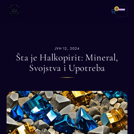
0
🛒
ЈУН 12, 2024
Šta je Halkopirit: Mineral,
Svojstva i Upotreba