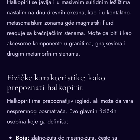
Halkopirit se javlja i u masivnim sulfidnim ležištima
nastalim na dnu drevnih okeana, kao i u kontaktno-
metasomatskim zonama gde magmatski fluid
reaguje sa krečnjačkim stenama. Može ga biti i kao
akcesorne komponente u granitima, gnajsevima i
drugim metamorfnim stenama.
Fizičke karakteristike: kako
prepoznati halkopirit
Halkopirit ima prepoznatljiv izgled, ali može da vara
nespremnog posmatrača. Evo glavnih fizičkih
osobina koje ga definišu:
Boja:
zlatno-žuta do mesing-žuta, često sa