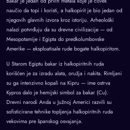
Bakar je jedan od prvih metala koje je čovek
naučio da topi i koristi, a halkopirit je bio jedan od
njegovih glavnih izvora kroz istoriju. Arheološki
nalazi potvrđuju da su drevne civilizacije — od
Mesopotamije i Egipta do predkolumbovske
Amerike — eksploatisale rude bogate halkopiritom.
U Starom Egiptu bakar iz halkopiritnih ruda
korišćen je za izradu alata, oružja i nakita. Rimljani
su ga intenzivno kopali na Kipru — ime ostrva
Kypros dalo je hemijski simbol za bakar (Cu).
Drevni narodi Anda u Južnoj Americi razvili su
sofisticirane tehnike topljenja halkopiritnih ruda
vekovima pre španskog osvajanja.