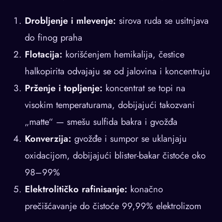
Drobljenje i mlevenje:
sirova ruda se usitnjava
do finog praha
Flotacija:
korišćenjem hemikalija, čestice
halkopirita odvajaju se od jalovina i koncentruju
Prženje i topljenje:
koncentrat se topi na
visokim temperaturama, dobijajući takozvani
„matte“ — smešu sulfida bakra i gvožđa
Konverzija:
gvožđe i sumpor se uklanjaju
oxidacijom, dobijajući blister-bakar čistoće oko
98–99%
Elektrolitičko rafinisanje:
konačno
prečišćavanje do čistoće 99,99% elektrolizom