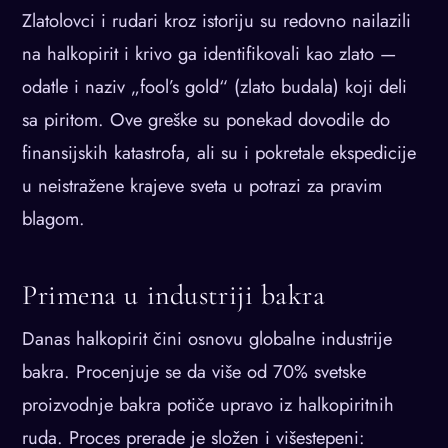
Zlatolovci i rudari kroz istoriju su redovno nailazili
na halkopirit i krivo ga identifikovali kao zlato —
odatle i naziv „fool’s gold“ (zlato budala) koji deli
sa piritom. Ove greške su ponekad dovodile do
finansijskih katastrofa, ali su i pokretale ekspedicije
u neistražene krajeve sveta u potrazi za pravim
blagom.
Primena u industriji bakra
Danas halkopirit čini osnovu globalne industrije
bakra. Procenjuje se da više od 70% svetske
proizvodnje bakra potiče upravo iz halkopiritnih
ruda. Proces prerade je složen i višestepeni: