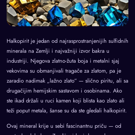
Halkopirit je jedan od najrasprostranjenijih sulfidnih
minerala na Zemlji i najvažniji izvor bakra u
industriji. Njegova zlatno-žuta boja i metalni sjaj
vekovima su obmanjivali tragače za zlatom, pa je
zaradio nadimak „lažno zlato“ — slično piritu, ali sa
drugačijim hemijskim sastavom i osobinama. Ako
ste ikad držali u ruci kamen koji blista kao zlato ali
teži poput metala, šanse su da ste gledali halkopirit.
Ovaj mineral krije u sebi fascinantnu priču — od