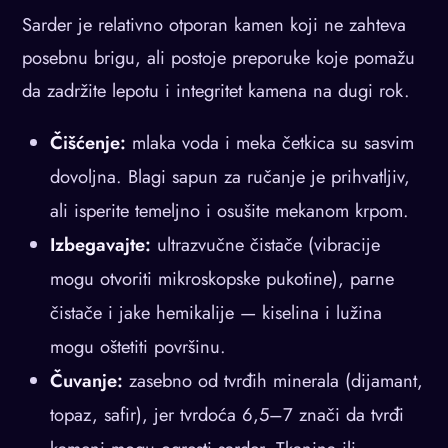
Sarder je relativno otporan kamen koji ne zahteva
posebnu brigu, ali postoje preporuke koje pomažu
da zadržite lepotu i integritet kamena na dugi rok.
Čišćenje:
mlaka voda i meka četkica su sasvim
dovoljna. Blagi sapun za ručanje je prihvatljiv,
ali isperite temeljno i osušite mekanom krpom.
Izbegavajte:
ultrazvučne čistače (vibracije
mogu otvoriti mikroskopske pukotine), parne
čistače i jake hemikalije — kiselina i lužina
mogu oštetiti površinu.
Čuvanje:
zasebno od tvrđih minerala (dijamant,
topaz, safir), jer tvrdoća 6,5–7 znači da tvrđi