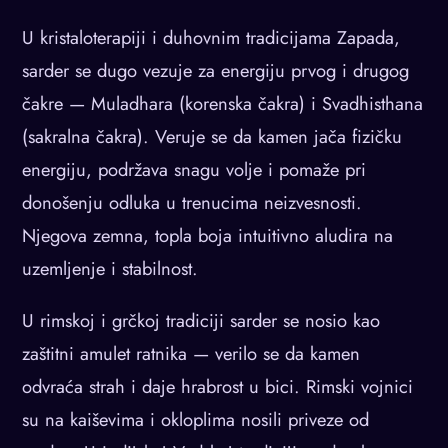
U kristaloterapiji i duhovnim tradicijama Zapada,
sarder se dugo vezuje za energiju prvog i drugog
čakre — Muladhara (korenska čakra) i Svadhisthana
(sakralna čakra). Veruje se da kamen jača fizičku
energiju, podržava snagu volje i pomaže pri
donošenju odluka u trenucima neizvesnosti.
Njegova zemna, topla boja intuitivno aludira na
uzemljenje i stabilnost.
U rimskoj i grčkoj tradiciji sarder se nosio kao
zaštitni amulet ratnika — verilo se da kamen
odvraća strah i daje hrabrost u bici. Rimski vojnici
su na kaiševima i okloplima nosili priveze od