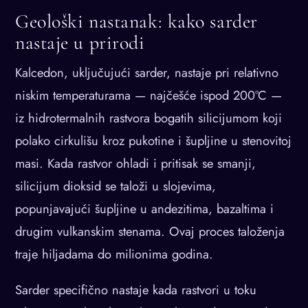
Geološki nastanak: kako sarder
nastaje u prirodi
Kalcedon, uključujući sarder, nastaje pri relativno
niskim temperaturama — najčešće ispod 200°C —
iz hidrotermalnih rastvora bogatih silicijumom koji
polako cirkulišu kroz pukotine i šupljine u stenovitoj
masi. Kada rastvor ohladi i pritisak se smanji,
silicijum dioksid se taloži u slojevima,
popunjavajući šupljine u andezitima, bazaltima i
drugim vulkanskim stenama. Ovaj proces taloženja
traje hiljadama do milionima godina.
Sarder specifično nastaje kada rastvori u toku