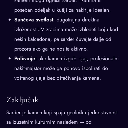
kameni mogu ogresti sarder. Tkanina ili
poseban odeljak u kutiji za nakit je idealan.
Sunčeva svetlost:
dugotrajna direktna
izloženost UV zracima može izbledeti boju kod
nekih kalcedona, pa sarder čuvajte dalje od
prozora ako ga ne nosite aktivno.
Poliranje:
ako kamen izgubi sjaj, profesionalni
nakit-majstor može ga ponovo ispolirati do
voštanog sjaja bez oštećivanja kamena.
Zaključak
Sarder je kamen koji spaja geološku jednostavnost
sa izuzetnim kulturnim nasleđem — od