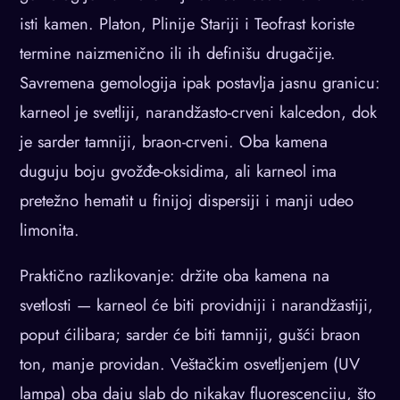
isti kamen. Platon, Plinije Stariji i Teofrast koriste
termine naizmenično ili ih definišu drugačije.
Savremena gemologija ipak postavlja jasnu granicu:
karneol je svetliji, narandžasto-crveni kalcedon, dok
je sarder tamniji, braon-crveni. Oba kamena
duguju boju gvožđe-oksidima, ali karneol ima
pretežno hematit u finijoj dispersiji i manji udeo
limonita.
Praktično razlikovanje: držite oba kamena na
svetlosti — karneol će biti providniji i narandžastiji,
poput ćilibara; sarder će biti tamniji, gušći braon
ton, manje providan. Veštačkim osvetljenjem (UV
lampa) oba daju slab do nikakav fluorescenciju, što