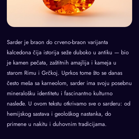
Sarder je braon do crveno-braon varijanta
kalcedona čija istorija seže duboko u antiku — bio
je kamen pečata, zaštitnih amajlija i kameja u
starom Rimu i Grčkoj. Uprkos tome što se danas
često meša sa karneolom, sarder ima svoju posebnu
mineralošku identitetu i fascinantno kulturno
nasleđe. U ovom tekstu otkrivamo sve o sarderu: od
hemijskog sastava i geološkog nastanka, do
primene u nakitu i duhovnim tradicijama.