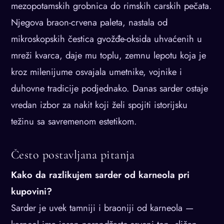
mezopotamskih grobnica do rimskih carskih pečata.
Njegova braon-crvena paleta, nastala od
mikroskopskih čestica gvožđe-oksida uhvaćenih u
mreži kvarca, daje mu toplu, zemnu lepotu koja je
kroz milenijume osvajala umetnike, vojnike i
duhovne tradicije podjednako. Danas sarder ostaje
vredan izbor za nakit koji želi spojiti istorijsku
težinu sa savremenom estetikom.
Često postavljana pitanja
Kako da razlikujem sarder od karneola pri
kupovini?
Sarder je uvek tamniji i braoniji od karneola —