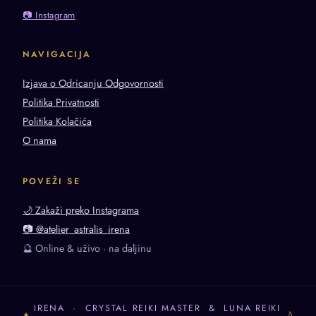
📷 Instagram
NAVIGACIJA
Izjava o Odricanju Odgovornosti
Politika Privatnosti
Politika Kolačića
O nama
POVEŽI SE
🌙 Zakaži preko Instagrama
📷 @atelier_astralis_irena
🔮 Online & uživo · na daljinu
IRENA · CRYSTAL REIKI MASTER & LUNA REIKI
✦
🌙