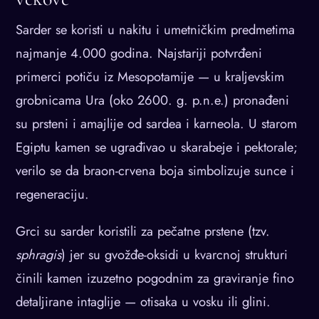
Sarder se koristi u nakitu i umetničkim predmetima
najmanje 4.000 godina. Najstariji potvrđeni
primerci potiču iz Mesopotamije — u kraljevskim
grobnicama Ura (oko 2600. g. p.n.e.) pronađeni
su prsteni i amajlije od sardea i karneola. U starom
Egiptu kamen se ugrađivao u skarabeje i pektorale;
verilo se da braon-crvena boja simbolizuje sunce i
regeneraciju.
Grci su sarder koristili za pečatne prstene (tzv.
sphragis
) jer su gvožđe-oksidi u kvarcnoj strukturi
činili kamen izuzetno pogodnim za graviranje fino
detaljirane intaglije — otisaka u vosku ili glini.