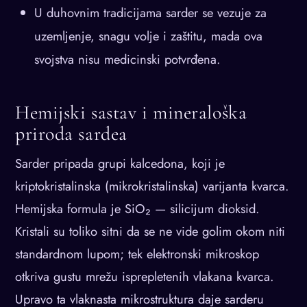
U duhovnim tradicijama sarder se vezuje za
uzemljenje, snagu volje i zaštitu, mada ova
svojstva nisu medicinski potvrđena.
Hemijski sastav i mineraloška
priroda sardea
Sarder pripada grupi kalcedona, koji je
kriptokristalinska (mikrokristalinska) varijanta kvarca.
Hemijska formula je SiO₂ — silicijum dioksid.
Kristali su toliko sitni da se ne vide golim okom niti
standardnom lupom; tek elektronski mikroskop
otkriva gustu mrežu isprepletenih vlakana kvarca.
Upravo ta vlaknasta mikrostruktura daje sarderu