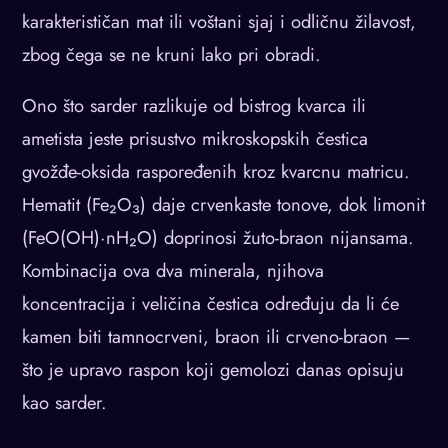
karakterističan mat ili voštani sjaj i odličnu žilavost,
zbog čega se ne kruni lako pri obradi.
Ono što sarder razlikuje od bistrog kvarca ili
ametista jeste prisustvo mikroskopskih čestica
gvožđe-oksida raspoređenih kroz kvarcnu matricu.
Hematit (Fe₂O₃) daje crvenkaste tonove, dok limonit
(FeO(OH)·nH₂O) doprinosi žuto-braon nijansama.
Kombinacija ova dva minerala, njihova
koncentracija i veličina čestica određuju da li će
kamen biti tamnocrveni, braon ili crveno-braon —
što je upravo raspon koji gemolozi danas opisuju
kao sarder.