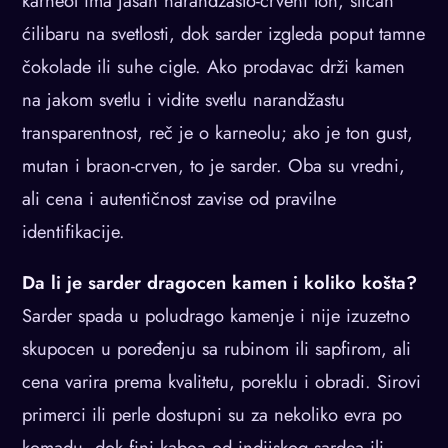
karneol ima jasan narandžasto-crveni ton, sličan
ćilibaru na svetlosti, dok sarder izgleda poput tamne
čokolade ili suhe cigle. Ako prodavac drži kamen
na jakom svetlu i vidite svetlu narandžastu
transparentnost, reč je o karneolu; ako je ton gust,
mutan i braon-crven, to je sarder. Oba su vredni,
ali cena i autentičnost zavise od pravilne
identifikacije.
Da li je sarder dragocen kamen i koliko košta?
Sarder spada u poludrago kamenje i nije izuzetno
skupocen u poređenju sa rubinom ili sapfirom, ali
cena varira prema kvalitetu, poreklu i obradi. Sirovi
primerci ili perle dostupni su za nekoliko evra po
komadu, dok fini kaboa od indijskog sardea ili