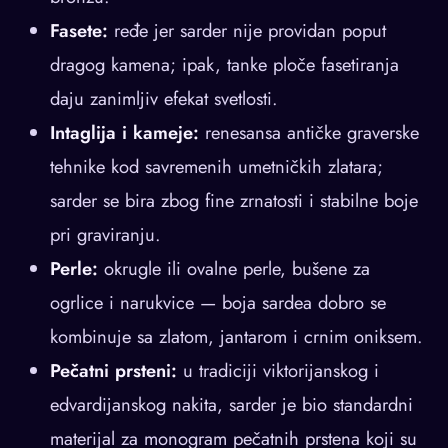
Fasete:
ređe jer sarder nije providan poput
dragog kamena; ipak, tanke ploče fasetiranja
daju zanimljiv efekat svetlosti.
Intaglija i kameje:
renesansa antičke graverske
tehnike kod savremenih umetničkih zlatara;
sarder se bira zbog fine zrnatosti i stabilne boje
pri graviranju.
Perle:
okrugle ili ovalne perle, bušene za
ogrlice i narukvice — boja sardea dobro se
kombinuje sa zlatom, jantarom i crnim oniksem.
Pečatni prsteni:
u tradiciji viktorijanskog i
edvardijanskog nakita, sarder je bio standardni
materijal za monogram pečatnih prstena koji su