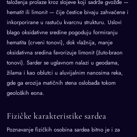
taloženja prolaze kroz slojeve koji sadrže gvožđe —
hematit ili limonit — čije čestice bivaju zahvaćene i
inkorporirane u rastuću kvarcnu strukturu. Uslovi
blago oksidativne sredine pogoduju formiranju
hematita (crveni tonovi), dok vlažnija, manje
oksidativna sredina favorizuje limonit (žuto-braon
tonovi). Sarder se uglavnom nalazi u geodama,
žilama i kao oblutci u aluvijalnim nanosima reka,
gde ga erozija matičnih stena oslobađa tokom
geoloških eona.
Fizičke karakteristike sardea
Poznavanje fizičkih osobina sardea bitno je i za