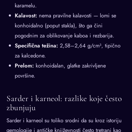
karamelu.
Kalavost:
nema pravilne kalavosti — lomi se
konhoidalno (poput stakla), što ga čini
pogodnim za oblikovanje kaboa i rezbarija.
Specifična težina:
2,58–2,64 g/cm³, tipično
za kalcedone.
Prelom:
konhoidalan, glatke zakrivljene
površine.
Sarder i karneol: razlike koje često
zbunjuju
Sarder i karneol su toliko srodni da su kroz istoriju
gemologije i antičke književnosti često tretrani kao