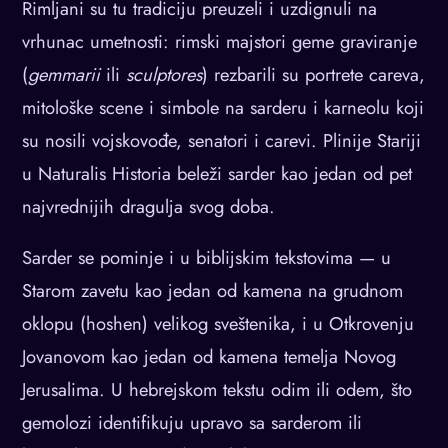
Rimljani su tu tradiciju preuzeli i uzdignuli na
vrhunac umetnosti: rimski majstori geme graviranje
(
gemmarii
ili
sculptores
) rezbarili su portrete careva,
mitološke scene i simbole na sarderu i karneolu koji
su nosili vojskovođe, senatori i carevi. Plinije Stariji
u Naturalis Historia beleži sarder kao jedan od pet
najvrednijih dragulja svog doba.
Sarder se pominje i u biblijskim tekstovima — u
Starom zavetu kao jedan od kamena na grudnom
oklopu (hoshen) velikog sveštenika, i u Otkrovenju
Jovanovom kao jedan od kamena temelja Novog
Jerusalima. U hebrejskom tekstu odim ili odem, što
gemolozi identifikuju upravo sa sarderom ili