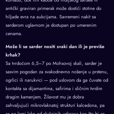
antički graviran primerak može dostići stotine do
hiljade evra na aukcijama. Savremeni nakit sa
sarderom uglavnom je dostupan po umerenim
cenama.
Može li se sarder nositi svaki dan ili je previše
krhak?
Sa tvrdoćom 6,5–7 po Mohsovoj skali, sarder je
sasvim pogodan za svakodnevno nošenje u prstenu,
ogrlici ili narukvici — pod uslovom da ga čuvate od
kontakta sa dijamantima, safirima i sličnim tvrdim
dragim kamenjem. Žilavost mu je dobra
zahvaljujući mikrovlaknatoj strukturi kalcedona, pa
se ne lomi lako od slučajnih udaraca kao što bi se