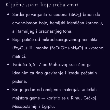
Ključne stvari koje treba znati
Sarder je varijanta kalcedona (SiO₂) braon do
crveno-braon boje, hemijski identičan karneolu,
ali tamnijeg i braonastijeg tona.
Boja potiče od mikrodispergovanog hematita
(Fe₂O₃) ili limonita (FeO(OH)·nH₂O) u kvarcnoj
matrici.
Tvrdoća 6,5–7 po Mohsovoj skali čini ga
idealnim za fino graviranje i izradu pečatnih
prstena.
Bio je jedan od omiljenih materijala antičkih
majstora geme — koristio se u Rimu, Grčkoj,
Mesopotamiji i Egiptu.