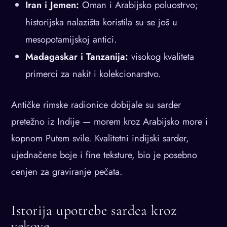
Iran i Jemen:
Oman i Arabijsko poluostrvo;
historijska nalazišta koristila su se još u
mesopotamijskoj antici.
Madagaskar i Tanzanija:
visokog kvaliteta
primerci za nakit i kolekcionarstvo.
Antičke rimske radionice dobijale su sarder
pretežno iz Indije — morem kroz Arabijsko more i
kopnom Putem svile. Kvalitetni indijski sarder,
ujednačene boje i fine teksture, bio je posebno
cenjen za graviranje pečata.
Istorija upotrebe sardea kroz
vekove