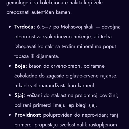
gemologe i za kolekcionare nakita koji žele
prepoznati autentičan kamen.
Tvrdoća:
6,5–7 po Mohsovoj skali — dovoljna
otpornost za svakodnevno nošenje, ali treba
izbegavati kontakt sa tvrdim mineralima poput
topaza ili dijamanta.
Boja:
braon do crveno-braon, od tamne
čokoladne do zagasite ciglasto-crvene nijanse;
nikad svetlonarandžasta kao karneol.
Sjaj:
voštani do staklast na prelomnoj površini;
polirani primerci imaju lep blagi sjaj.
Providnost:
poluprovidan do neprovidan; tanji
primerci propuštaju svetlost nalik rastopljenom