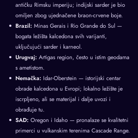
antičku Rimsku imperiju; indijski sarder je bio
omiljen zbog ujednačene braon-crvene boje.
Brazil:
Minas Gerais i Rio Grande do Sul —
bogata ležišta kalcedona svih varijanti,
uključujući sarder i karneol.
Urugvaj:
Artigas region, često u istim geodama
s ametistom.
Nemačka:
Idar-Oberstein — istorijski centar
obrade kalcedona u Evropi; lokalno ležište je
iscrpljeno, ali se materijal i dalje uvozi i
obrađuje tu.
SAD:
Oregon i Idaho — pronalaze se kvalitetni
primerci u vulkanskim terenima Cascade Range.