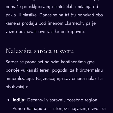
pomaže pri isključivanju sintetičkih imitacija od
stakla ili plastike. Danas se na tržištu ponekad oba
kamena prodaju pod imenom „karneol“, pa je
važno poznavati ove razlike pri kupovini.
Nalazišta sardea u svetu
Sarder se pronalazi na svim kontinentima gde
postoje vulkanski tereni pogodni za hidrotermalnu
mineralizaciju. Najznačajnija savremena nalazišta
obuhvataju:
Indija:
Decanski visoravni, posebno regioni
Pune i Ratnapura — istorijski najvažniji izvor za