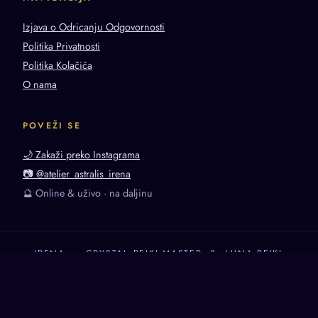
Izjava o Odricanju Odgovornosti
Politika Privatnosti
Politika Kolačića
O nama
POVEŽI SE
🌙 Zakaži preko Instagrama
📷 @atelier_astralis_irena
🔮 Online & uživo · na daljinu
IRENA · CRYSTAL REIKI MASTER & LUNA REIKI
✦
🌙
PRACTITIONER
© 2026 Irena Create. Sva prava zadržana.
Sajt izradio
Adrise Studio