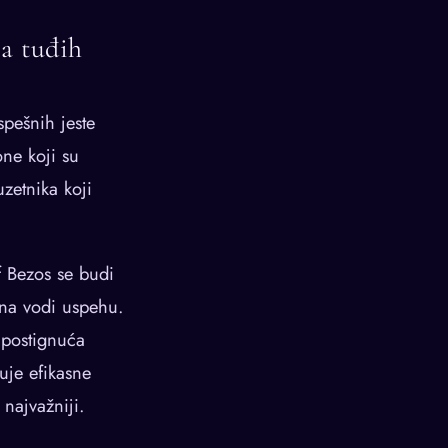
ja tuđih
pešnih jeste
one koji su
zetnika koji
f Bezos se budi
ina vodi uspehu.
 postignuća
kuje efikasne
najvažniji.