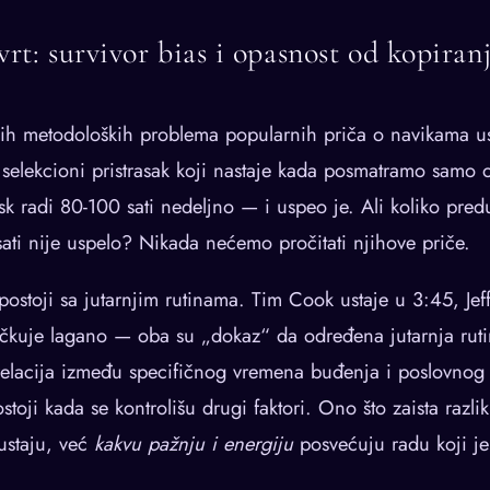
vrt: survivor bias i opasnost od kopiran
ih metodoloških problema popularnih priča o navikama us
 selekcioni pristrasak koji nastaje kada posmatramo samo 
k radi 80-100 sati nedeljno — i uspeo je. Ali koliko predu
 sati nije uspelo? Nikada nećemo pročitati njihove priče.
postoji sa jutarnjim rutinama. Tim Cook ustaje u 3:45, Jef
čkuje lagano — oba su „dokaz“ da određena jutarnja rut
orelacija između specifičnog vremena buđenja i poslovnog
toji kada se kontrolišu drugi faktori. Ono što zaista razli
staju, već
kakvu pažnju i energiju
posvećuju radu koji je 