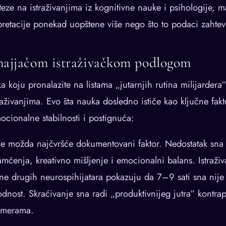
teze na istraživanjima iz kognitivne nauke i psihologije, 
pretacije ponekad uopštene više nego što to podaci zahtev
najjačom istraživačkom podlogom
a koju pronalazite na listama „jutarnjih rutina milijarder
raživanjima. Evo šta nauka dosledno ističe kao ključne fakt
ocionalne stabilnosti i postignuća:
e možda najčvršće dokumentovani faktor. Nedostatak sna
amćenja, kreativno mišljenje i emocionalni balans. Istraži
ine drugih neurospihijatara pokazuju da 7–9 sati sna nije
dnost. Skraćivanje sna radi „produktivnijeg jutra“ kontra
 merama.