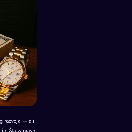
og razvoja — ali
ude. Šta zapravo