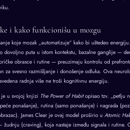
viku.
ike i kako funkcionišu u mozgu
anje koje mozak „automatizuje“ kako bi uštedeo energiju
 dovoljno puta u istom kontekstu, bazalne ganglije — d
ričke obrasce i rutine — preuzimaju kontrolu od prefront
an za svesno razmišljanje i donošenje odluka. Ova neuro
vedena radnja više ne troši kognitivnu energiju.
je u svojoj knjizi
The Power of Habit
opisao tzv. „petlju n
okреće ponašanje), rutina (samo ponašanje) i nagrada (poz
obrazac). James Clear je ovaj model proširio u
Atomic Hab
— žudnju (craving), koja nastaje između signala i rutine.