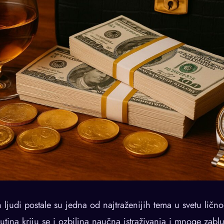
ljudi postale su jedna od najtraženijih tema u svetu ličn
utina kriju se i ozbiljna naučna istraživanja i mnoge zabl