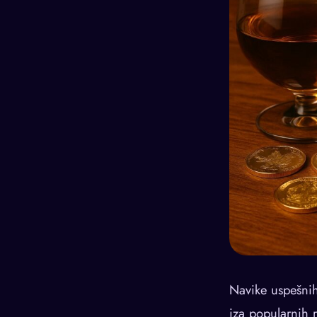
Navike uspešnih 
iza popularnih r