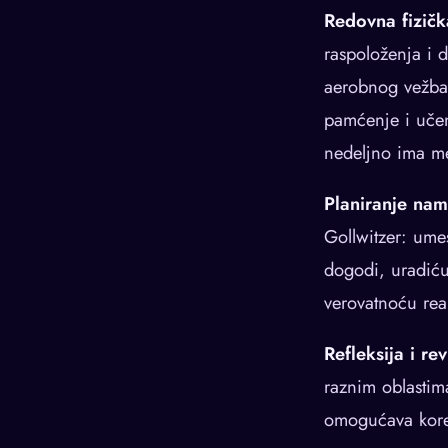
Redovna fizičk
raspoloženja i 
aerobnog vežba
pamćenje i učen
nedeljno ima mer
Planiranje na
Gollwitzer: ume
dogodi, uradiću
verovatnoću re
Refleksija i re
raznim oblastima
omogućava korek