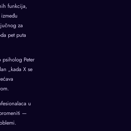
nih funkcija,
u između
jučnog za
oda pet puta
o psiholog Peter
plan „kada X se
većava
rom.
fesionalaca u
 promeniti —
roblemi.