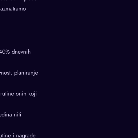
 razmatramo
 40% dnevnih
nost, planiranje
rutine onih koji
edina niti
utine i nagrade