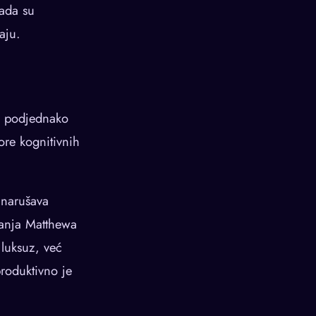
mada su
aju.
a“ podjednako
ore kognitivnih
 narušava
vanja Matthewa
 luksuz, već
produktivno je