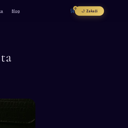
0
🛒
ca
Blog
🌙 Zakaži
Šta