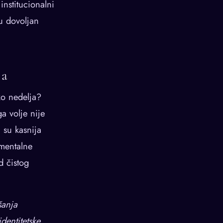
 institucionalni
su dovoljan
ja
ko nedelja?
a volje nije
 su kasnija
 mentalne
d čistog
šanja
identitetske