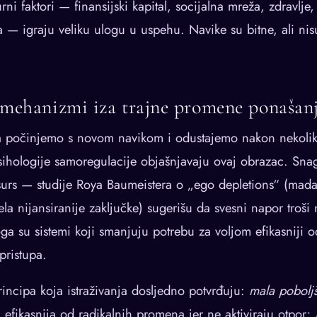
urni faktori — finansijski kapital, socijalna mreža, zdravlje,
a — igraju veliku ulogu u uspehu. Navike su bitne, ali ni
 mehanizmi iza trajne promene ponašan
ta počinjemo s novom navikom i odustajemo nakon nekoli
psihologije samoregulacije objašnjavaju ovaj obrazac. Snag
urs — studije Roya Baumeistera o „ego depletions“ (mada
ela nijansiranije zaključke) sugerišu da svesni napor troši
ga su sistemi koji smanjuju potrebu za voljom efikasniji o
pristupa.
rincipa koja istraživanja dosljedno potvrđuju:
mala pobolj
 efikasnija od radikalnih promena jer ne aktiviraju otpor;