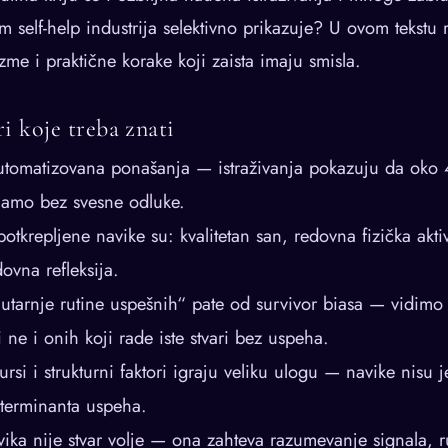
m self-help industrija selektivno prikazuje? U ovom tekstu
me i praktične korake koji zaista imaju smisla.
ri koje treba znati
utomatizovana ponašanja — istraživanja pokazuju da oko
jamo bez svesne odluke.
tkrepljene navike su: kvalitetan san, redovna fizička aktiv
ovna refleksija.
utarnje rutine uspešnih“ pate od survivor biasa — vidimo 
i ne i onih koji rade iste stvari bez uspeha.
ursi i strukturni faktori igraju veliku ulogu — navike nisu j
terminanta uspeha.
ka nije stvar volje — ona zahteva razumevanje signala, r