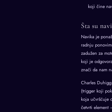
koji čine na
Šta su nav
Navika je ponaš
radnju ponovimo
zadužen za moto
koji je odgovor
znači da nam na
Charles Duhigg 
(trigger koji p
koja učvršćuje 
četvrti element 