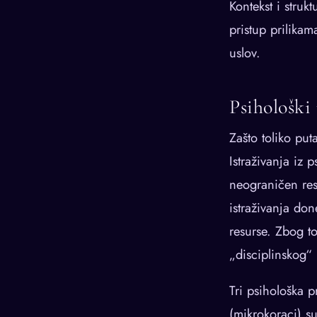
Kontekst i strukt
pristup prilikam
uslov.
Psihološki
Zašto toliko pu
Istraživanja iz 
neograničen res
istraživanja don
resurse. Zbog to
„disciplinskog“ 
Tri psihološka p
(mikrokoraci) su