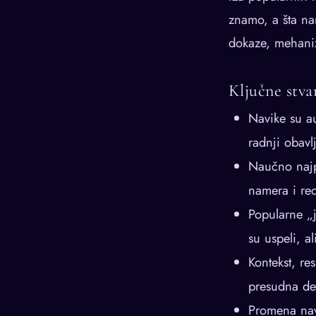
znamo, a šta na
dokaze, mehaniz
Ključne stva
Navike su a
radnji obavl
Naučno najpo
namera i red
Popularne „j
su uspeli, al
Kontekst, res
presudna de
Promena navi