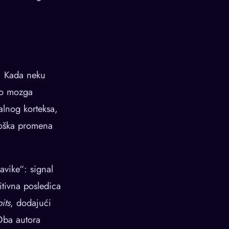
. Kada neku
eo mozga
alnog korteksa,
loška promena
avike“: signal
itivna posledica
its
, dodajući
 Oba autora