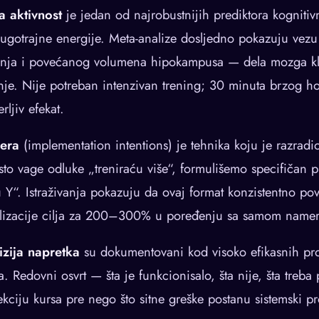
a aktivnost
je jedan od najrobustnijih prediktora kognitiv
dugotrajne energije. Meta-analize dosljedno pokazuju vez
nja i povećanog volumena hipokampusa — dela mozga kl
je. Nije potreban intenzivan trening; 30 minuta brzog h
ljiv efekat.
mera
(implementation intentions) je tehnika koju je razradi
sto vage odluke „treniraću više“, formulišemo specifičan 
 Y“. Istraživanja pokazuju da ovaj format konzistentno po
alizacije cilja za 200–300% u poređenju sa samom name
vizija napretka
su dokumentovani kod visoko efikasnih pro
. Redovni osvrt — šta je funkcionisalo, šta nije, šta treba
ciju kursa pre nego što sitne greške postanu sistemski p