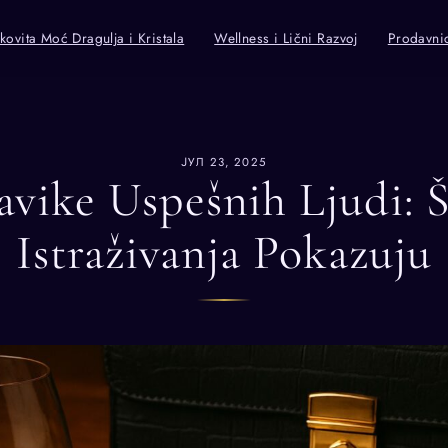
kovita Moć Dragulja i Kristala
Wellness i Lični Razvoj
Prodavni
ЈУЛ 23, 2025
vike Uspešnih Ljudi: 
Istraživanja Pokazuju