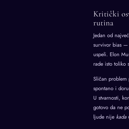
Kritički os
rutina
Jedan od najveć
survivor bias —
uspeli. Elon Mus
rade isto toliko
Sličan problem 
spontano i doru
U stvarnosti, k
gotovo da ne pos
ljude nije
kada
u