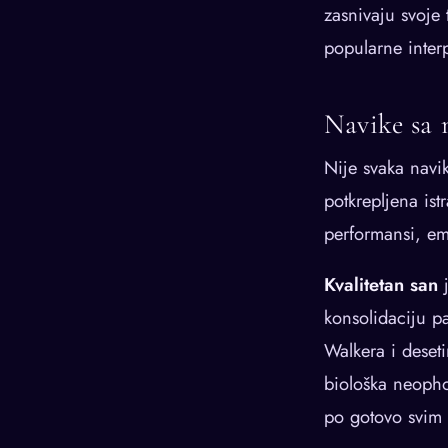
zasnivaju svoje 
popularne inter
Navike sa 
Nije svaka navik
potkrepljena ist
performansi, em
Kvalitetan san
j
konsolidaciju p
Walkera i deset
biološka neopho
po gotovo svim