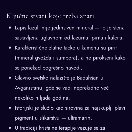
Ključne stvari koje treba znati
Lapis lazuli nije jedinstven mineral — to je stena
sastavljena uglavnom od lazurita, pirita i kalcita.
Karakteristične zlatne tačke u kamenu su pirit
(mineral gvožđa i sumpora), a ne pirokseni kako
se ponekad pogrešno navodi.
Glavno svetsko nalazište je Badahšan u
Avganistanu, gde se vadi neprekidno već
nekoliko hiljada godina.
Istorijski je služio kao sirovina za najskuplji plavi
pigment u slikarstvu — ultramarin.
U tradiciji kristalne terapije vezuje se za