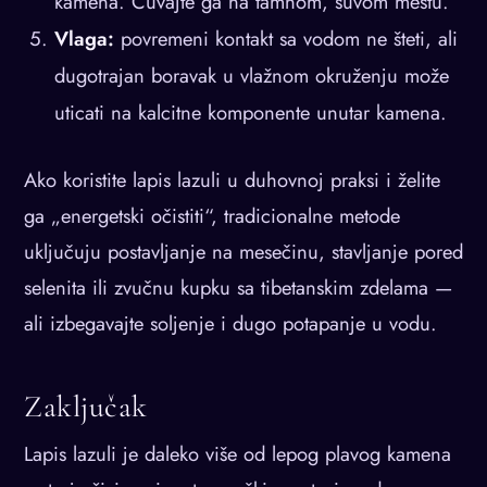
kamena. Čuvajte ga na tamnom, suvom mestu.
Vlaga:
povremeni kontakt sa vodom ne šteti, ali
dugotrajan boravak u vlažnom okruženju može
uticati na kalcitne komponente unutar kamena.
Ako koristite lapis lazuli u duhovnoj praksi i želite
ga „energetski očistiti“, tradicionalne metode
uključuju postavljanje na mesečinu, stavljanje pored
selenita ili zvučnu kupku sa tibetanskim zdelama —
ali izbegavajte soljenje i dugo potapanje u vodu.
Zaključak
Lapis lazuli je daleko više od lepog plavog kamena