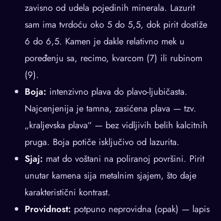
zavisno od udela pojedinih minerala. Lazurit
sam ima tvrdoću oko 5 do 5,5, dok pirit dostiže
6 do 6,5. Kamen je dakle relativno mek u
poređenju sa, recimo, kvarcom (7) ili rubinom
(9).
Boja:
intenzivno plava do plavo-ljubičasta.
Najcenjenija je tamna, zasićena plava — tzv.
„kraljevska plava“ — bez vidljivih belih kalcitnih
pruga. Boja potiče isključivo od lazurita.
Sjaj:
mat do voštani na poliranoj površini. Pirit
unutar kamena sija metalnim sjajem, što daje
karakteristični kontrast.
Providnost:
potpuno neprovidna (opak) — lapis