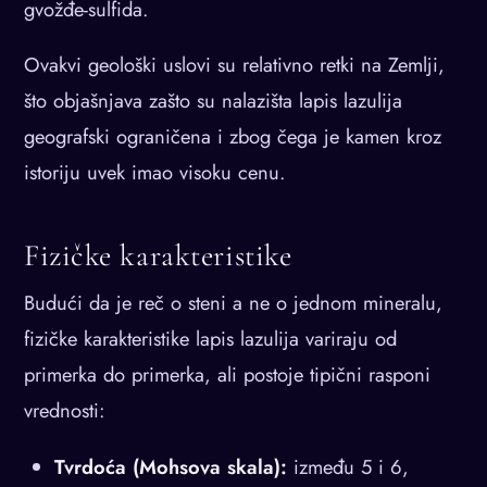
gvožđe-sulfida.
Ovakvi geološki uslovi su relativno retki na Zemlji,
što objašnjava zašto su nalazišta lapis lazulija
geografski ograničena i zbog čega je kamen kroz
istoriju uvek imao visoku cenu.
Fizičke karakteristike
Budući da je reč o steni a ne o jednom mineralu,
fizičke karakteristike lapis lazulija variraju od
primerka do primerka, ali postoje tipični rasponi
vrednosti:
Tvrdoća (Mohsova skala):
između 5 i 6,