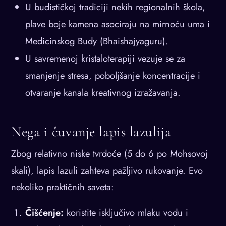
U budističkoj tradiciji nekih regionalnih škola,
plave boje kamena asociraju na mirnoću uma i
Medicinskog Budу (Bhaishajyaguru).
U savremenoj kristaloterapiji vezuje se za
smanjenje stresa, poboljšanje koncentracije i
otvaranje kanala kreativnog izražavanja.
Nega i čuvanje lapis lazulija
Zbog relativno niske tvrdoće (5 do 6 po Mohsovoj
skali), lapis lazuli zahteva pažljivo rukovanje. Evo
nekoliko praktičnih saveta:
Čišćenje:
koristite isključivo mlaku vodu i