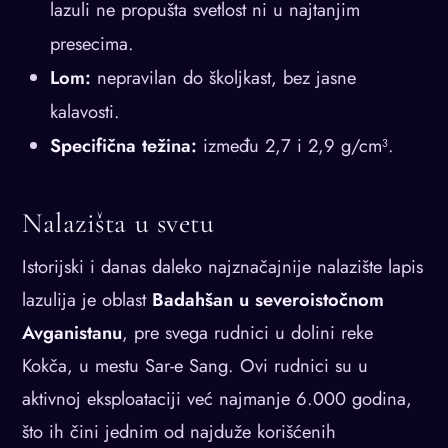
lazuli ne propušta svetlost ni u najtanjim
presecima.
Lom:
nepravilan do školjkast, bez jasne
kalavosti.
Specifična težina:
između 2,7 i 2,9 g/cm³.
Nalazišta u svetu
Istorijski i danas daleko najznačajnije nalazište lapis
lazulija je oblast
Badahšan u severoistočnom
Avganistanu
, pre svega rudnici u dolini reke
Kokča, u mestu Sar-e Sang. Ovi rudnici su u
aktivnoj eksploataciji već najmanje 6.000 godina,
što ih čini jednim od najduže korišćenih