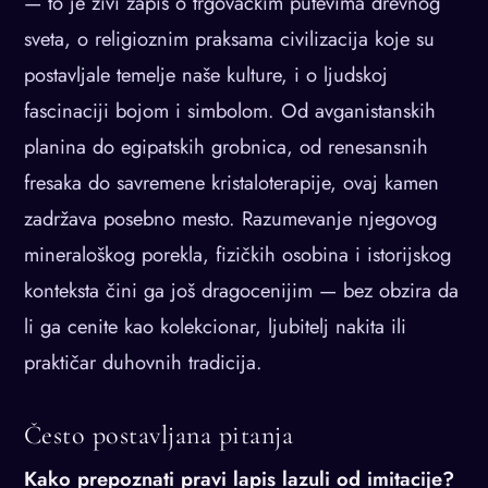
— to je živi zapis o trgovačkim putevima drevnog
sveta, o religioznim praksama civilizacija koje su
postavljale temelje naše kulture, i o ljudskoj
fascinaciji bojom i simbolom. Od avganistanskih
planina do egipatskih grobnica, od renesansnih
fresaka do savremene kristaloterapije, ovaj kamen
zadržava posebno mesto. Razumevanje njegovog
mineraloškog porekla, fizičkih osobina i istorijskog
konteksta čini ga još dragocenijim — bez obzira da
li ga cenite kao kolekcionar, ljubitelj nakita ili
praktičar duhovnih tradicija.
Često postavljana pitanja
Kako prepoznati pravi lapis lazuli od imitacije?