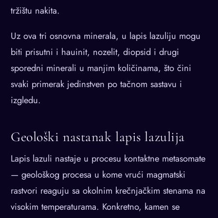
tržištu nakita.
Uz ova tri osnovna minerala, u lapis lazuliju mogu
biti prisutni i hauinit, nozelit, diopsid i drugi
sporedni minerali u manjim količinama, što čini
svaki primerak jedinstven po tačnom sastavu i
izgledu.
Geološki nastanak lapis lazulija
Lapis lazuli nastaje u procesu kontaktne metasomate
— geološkog procesa u kome vrući magmatski
rastvori reaguju sa okolnim krečnjačkim stenama na
visokim temperaturama. Konkretno, kamen se