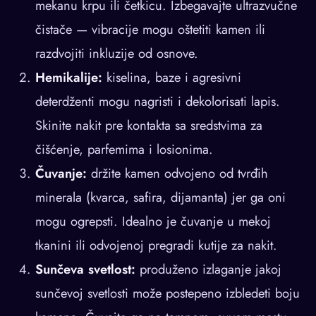
mekanu krpu ili četkicu. Izbegavajte ultrazvučne
čistače — vibracije mogu oštetiti kamen ili
razdvojiti inkluzije od osnove.
Hemikalije:
kiselina, baze i agresivni
deterdženti mogu nagristi i dekolorisati lapis.
Skinite nakit pre kontakta sa sredstvima za
čišćenje, parfemima i losionima.
Čuvanje:
držite kamen odvojeno od tvrđih
minerala (kvarca, safira, dijamanta) jer ga oni
mogu ogrepsti. Idealno je čuvanje u mekoj
tkanini ili odvojenoj pregradi kutije za nakit.
Sunčeva svetlost:
produženo izlaganje jakoj
sunčevoj svetlosti može postepeno izbledeti boju