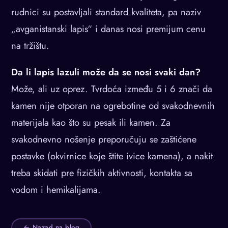
rudnici su postavljali standard kvaliteta, pa naziv
„avganistanski lapis“ i danas nosi premijum cenu
na tržištu.
Da li lapis lazuli može da se nosi svaki dan?
Može, ali uz oprez. Tvrdoća između 5 i 6 znači da
kamen nije otporan na ogrebotine od svakodnevnih
materijala kao što su pesak ili kamen. Za
svakodnevno nošenje preporučuju se zaštićene
postavke (okvirnice koje štite ivice kamena), a nakit
treba skidati pre fizičkih aktivnosti, kontakta sa
vodom i hemikalijama.
← Nazad na blog