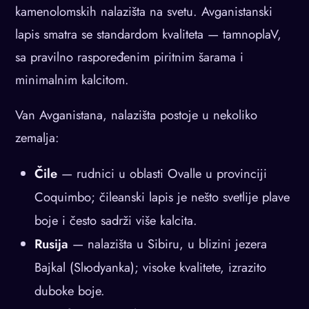
kamenolomskih nalazišta na svetu. Avganistanski
lapis smatra se standardom kvaliteta — tamnoplaV,
sa pravilno raspoređenim piritnim šarama i
minimalnim kalcitom.
Van Avganistana, nalazišta postoje u nekoliko
zemalja:
Čile
— rudnici u oblasti Ovalle u provinciji
Coquimbo; čileanski lapis je nešto svetlije plave
boje i često sadrži više kalcita.
Rusija
— nalazišta u Sibiru, u blizini jezera
Bajkal (Slюdyanka); visoke kvalitete, izrazito
duboke boje.