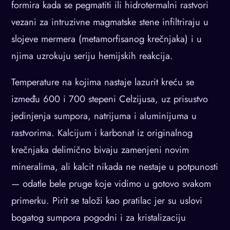
formira kada se pegmatiti ili hidrotermalni rastvori
vezani za intruzivne magmatske stene infiltriraju u
slojeve mermera (metamorfisanog krečnjaka) i u
njima uzrokuju seriju hemijskih reakcija.
Temperature na kojima nastaje lazurit kreću se
između 600 i 700 stepeni Celzijusa, uz prisustvo
jedinjenja sumpora, natrijuma i aluminijuma u
rastvorima. Kalcijum i karbonat iz originalnog
krečnjaka delimično bivaju zamenjeni novim
mineralima, ali kalcit nikada ne nestaje u potpunosti
— odatle bele pruge koje vidimo u gotovo svakom
primerku. Pirit se taloži kao pratilac jer su uslovi
bogatog sumpora pogodni i za kristalizaciju