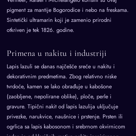
pigment za mantije Bogorodice i nebo na freskama.
Sintetički ultramarin koji je zamenio prirodni
otkriven je tek 1826. godine.
Primena u nakitu i industriji
Lapis lazuli se danas najčešće sreće u nakitu i
dekorativnim predmetima. Zbog relativno niske
tvrdoće, kamen se lako obrađuje u kabošone
(zaobljene, nepolirane oblike), ploče, perle i
gravure. Tipični nakit od lapis lazulija uključuje
privezke, narukvice, naušnice i prstenje. Prsten ili
ogrlica sa lapis kabosonom i srebrnom okvirnicom