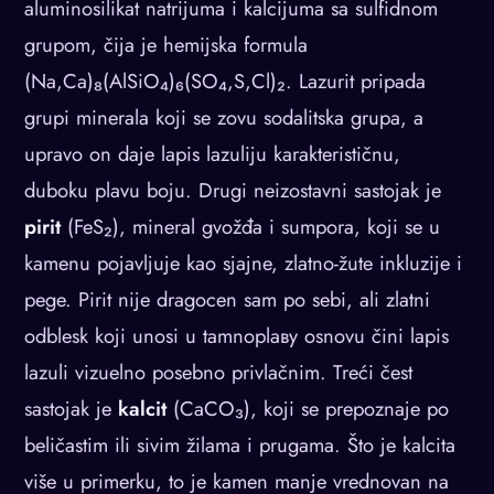
aluminosilikat natrijuma i kalcijuma sa sulfidnom
grupom, čija je hemijska formula
(Na,Ca)₈(AlSiO₄)₆(SO₄,S,Cl)₂. Lazurit pripada
grupi minerala koji se zovu sodalitska grupa, a
upravo on daje lapis lazuliju karakterističnu,
duboku plavu boju. Drugi neizostavni sastojak je
pirit
(FeS₂), mineral gvožđa i sumpora, koji se u
kamenu pojavljuje kao sjajne, zlatno-žute inkluzije i
pege. Pirit nije dragocen sam po sebi, ali zlatni
odblesk koji unosi u tamnoplaву osnovu čini lapis
lazuli vizuelno posebno privlačnim. Treći čest
sastojak je
kalcit
(CaCO₃), koji se prepoznaje po
beličastim ili sivim žilama i prugama. Što je kalcita
više u primerku, to je kamen manje vrednovan na