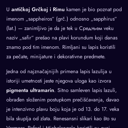
U
antičkoj Grčkoj i Rimu
kamen je bio poznat pod
imenom „sappheiros“ (grč.) odnosno „sapphirus“
(lat.) — zanimljivo je da je tek u Средњем veku
naziv „safir“ prešao na plavi korundum koji danas
znamo pod tim imenom. Rimljani su lapis koristili
za pečate, minijature i dekorativne predmete.
Jedna od najznačajnijih primena lapis lazulija u
istoriji umetnosti jeste njegova uloga kao izvora
pigmenta ultramarin
. Sitno samleven lapis lazuli,
obrađen složenim postupkom prečišćavanja, davao
je intenzivno plavu boju koja je od 13. do 17. veka
bila skuplja od zlata. Renesansni slikari kao što su
Vermeer, Rafael i Michelangelo koristili su ovaj