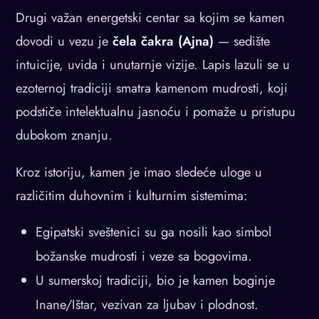
Drugi važan energetski centar sa kojim se kamen
dovodi u vezu je
čela čakra (Ajna)
— sedište
intuicije, uvida i unutarnje vizije. Lapis lazuli se u
ezoternoj tradiciji smatra kamenom mudrosti, koji
podstiče intelektualnu jasnoću i pomaže u pristupu
dubokom znanju.
Kroz istoriju, kamen je imao sledeće uloge u
različitim duhovnim i kulturnim sistemima:
Egipatski sveštenici su ga nosili kao simbol
božanske mudrosti i veze sa bogovima.
U sumerskoj tradiciji, bio je kamen boginje
Inane/Ištar, vezivan za ljubav i plodnost.