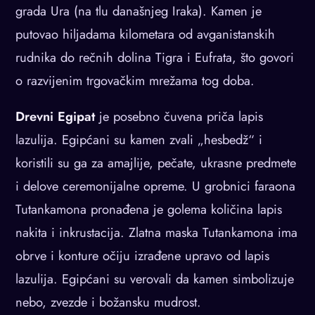
grada Ura (na tlu današnjeg Iraka). Kamen je
putovao hiljadama kilometara od avganistanskih
rudnika do rečnih dolina Tigra i Eufrata, što govori
o razvijenim trgovačkim mrežama tog doba.
Drevni Egipat
je posebno čuvena priča lapis
lazulija. Egipćani su kamen zvali „hesbedž“ i
koristili su ga za amajlije, pečate, ukrasne predmete
i delove ceremonijalne opreme. U grobnici faraona
Tutankamona pronađena je golema količina lapis
nakita i inkrustacija. Zlatna maska Tutankamona ima
obrve i konture očiju izrađene upravo od lapis
lazulija. Egipćani su verovali da kamen simbolizuje
nebo, zvezde i božansku mudrost.