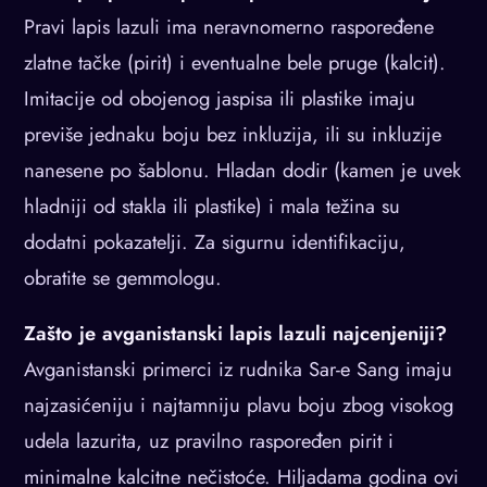
Pravi lapis lazuli ima neravnomerno raspoređene
zlatne tačke (pirit) i eventualne bele pruge (kalcit).
Imitacije od obojenog jaspisa ili plastike imaju
previše jednaku boju bez inkluzija, ili su inkluzije
nanesene po šablonu. Hladan dodir (kamen je uvek
hladniji od stakla ili plastike) i mala težina su
dodatni pokazatelji. Za sigurnu identifikaciju,
obratite se gemmologu.
Zašto je avganistanski lapis lazuli najcenjeniji?
Avganistanski primerci iz rudnika Sar-e Sang imaju
najzasićeniju i najtamniju plavu boju zbog visokog
udela lazurita, uz pravilno raspoređen pirit i
minimalne kalcitne nečistoće. Hiljadama godina ovi