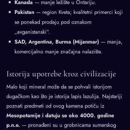
Kanada
— manje ležište u Ontariju.
Pakistan
— region Kveta; kvalitetni primerci koji
se ponekad prodaju pod oznakom
„avganistanski“.
SAD, Argentina, Burma (Mijanmar)
— manja,
komercijalno manje značajna nalazišta.
Istorija upotrebe kroz civilizacije
Malo koji mineral može da se pohvali istorijom
dugačkom kao što je istorija lapis lazulija. Najstariji
poznati predmeti od ovog kamena potiču iz
Mesopotamije i datuju se oko 4000. godine
p.n.e.
— pronađeni su u grobnicama sumerskog