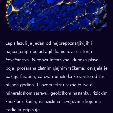
Lapis lazuli je jedan od najprepoznatljivijih i
najcenjenijih poludragih kamenova u istoriji
čovečanstva. Njegova intenzivna, duboka plava
boja, prošarana zlatnim sjajnim tačkama, osvajala je
pažnju faraona, careva i umetnika kroz više od šest
hiljada godina. U ovom tekstu saznajte sve o
mineraloškom sastavu, geološkom nastanku, fizičkim
karakteristikama, nalazištima i svojstvima koje mu
tradicija pripisuje.