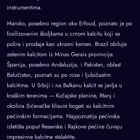
instrumentima.
Maroko, posebno region oko Erfoud, poznato je po
fosilizovanim školjkama u crnom kalcitu koji se
polira i prodaje kao ukrasni kamen. Brazil obiluje
zelenim kalcitom iz Minas Gerais provincije.
Španija, posebno Andaluzija, i Pakistan, oblast
Balučistan, poznati su po roze i ljubičastim
kalcitima. U Srbiji i na Balkanu kalcit se javlja u
kraškim terenima — Kučajske planine, Rtanj i
okolina Sićevačke klisure bogati su kalcitnim
pećinskim formacijama. Najpoznatija pećinska
izletišta poput Resavske i Rajkove pećine čuvaju
impresivne kalcitne stalaktite.