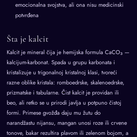
emocionalna svojstva, ali ona nisu medicinski
potvrđena
Šta je kalcit
Kalcit je mineral čija je hemijska formula CaCO₃ —
kalcijum-karbonat. Spada u grupu karbonata i
kristalizuje u trigonalnoj kristalnoj klasi, tvoreći
razne oblike kristala: romboedrske, skalenoedrske,
prizmatske i tabularne. Čist kalcit je providan ili
beo, ali retko se u prirodi javlja u potpuno čistoj
formi. Primese gvožđa daju mu žutu do
narandžastu nijansu, mangan unosi roze ili crvene
tonove, bakar rezultira plavom ili zelenom bojom, a