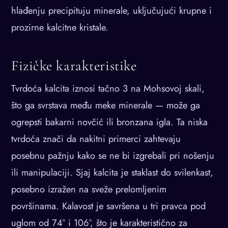
hlađenju precipituju minerale, uključujući krupne i
prozirne kalcitne kristale.
Fizičke karakteristike
Tvrdoća kalcita iznosi tačno 3 na Mohsovoj skali,
što ga svrstava među meke minerale — može ga
ogrepsti bakarni novčić ili bronzana igla. Ta niska
tvrdoća znači da nakitni primerci zahtevaju
posebnu pažnju kako se ne bi izgrebali pri nošenju
ili manipulaciji. Sjaj kalcita je staklast do svilenkast,
posebno izražen na sveže prelomljenim
površinama. Kalavost je savršena u tri pravca pod
uglom od 74° i 106°, što je karakteristično za