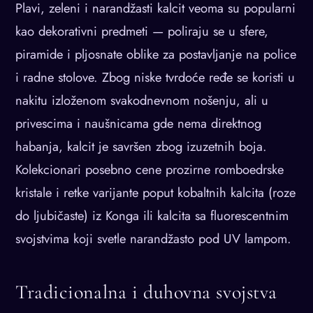
Plavi, zeleni i narandžasti kalcit veoma su popularni
kao dekorativni predmeti — poliraju se u sfere,
piramide i pljosnate oblike za postavljanje na police
i radne stolove. Zbog niske tvrdoće ređe se koristi u
nakitu izloženom svakodnevnom nošenju, ali u
privescima i naušnicama gde nema direktnog
habanja, kalcit je savršen zbog izuzetnih boja.
Kolekcionari posebno cene prozirne romboedrske
kristale i retke varijante poput kobaltnih kalcita (roze
do ljubičaste) iz Konga ili kalcita sa fluorescentnim
svojstvima koji svetle narandžasto pod UV lampom.
Tradicionalna i duhovna svojstva