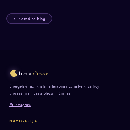
← Nazad na blog
Irena
Create
Energetski rad, kristalna terapija i Luna Reiki za tvoj
unutrašnji mir, ravnotežu i lični rast.
📷 Instagram
NAVIGACIJA