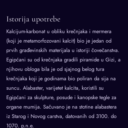
Istorija upotrebe
Kalcijum-karbonat u obliku krečnjaka i mermera
(koji je metamorfozovani kalcit) bio je jedan od
prvih građevinskih materijala u istoriji čovečanstva.
Egipćani su od krečnjaka gradili piramide u Gizi, a
njihovu obloga bila je od sjajnog belog tura
krečnjaka koji je godinama bio poliran da sija na
suncu. Alabaster, varijetet kalcita, koristili su
Egipćani za skulpture, posude i kanopske tegle za
organe mumija. Sačuvano je na stotine alabastera
iz Starog i Novog carstva, datovanih od 3100. do
1070. p.n.e.