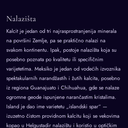
Nalazišta
Kalcit je jedan od tri najrasprostranjenija minerala
na površini Zemlje, pa se praktično nalazi na
svakom kontinentu. Ipak, postoje nalazišta koja su
posebno poznata po kvalitetu ili specifičnim
varijetetima. Meksiko je jedan od vodećih izvoznika
spektakularnih narandžastih i žutih kalcita, posebno
iz regiona Guanajuato i Chihuahua, gde se nalaze
ogromne geode ispunjene narančastim kristalima.
Island je dao ime varietetu „islandski spar“ —
izuzetno čistom providnom kalcitu koji se vekovima
kopao u Helgustadir nalazištu i koristio u optičkim