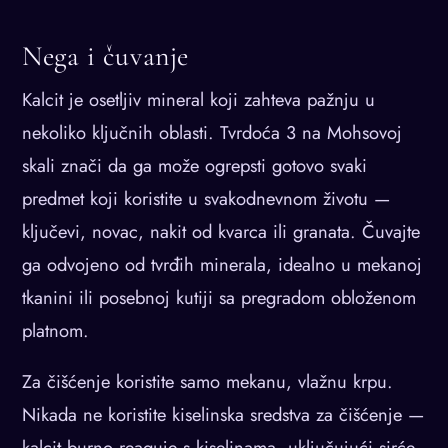
Nega i čuvanje
Kalcit je osetljiv mineral koji zahteva pažnju u
nekoliko ključnih oblasti. Tvrdoća 3 na Mohsovoj
skali znači da ga može ogrepsti gotovo svaki
predmet koji koristite u svakodnevnom životu —
ključevi, novac, nakit od kvarca ili granata. Čuvajte
ga odvojeno od tvrđih minerala, idealno u mekanoj
tkanini ili posebnoj kutiji sa pregradom obloženom
platnom.
Za čišćenje koristite samo mekanu, vlažnu krpu.
Nikada ne koristite kiselinska sredstva za čišćenje —
kalcit burno reaguje s kiselinama, uključujući sirće,