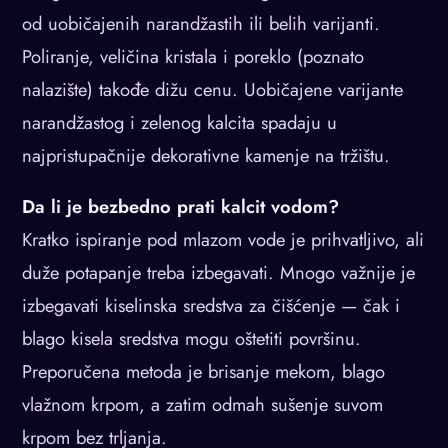
od uobičajenih narandžastih ili belih varijanti.
Poliranje, veličina kristala i poreklo (poznato
nalazište) takođe dižu cenu. Uobičajene varijante
narandžastog i zelenog kalcita spadaju u
najpristupačnije dekorativne kamenje na tržištu.
Da li je bezbedno prati kalcit vodom?
Kratko ispiranje pod mlazom vode je prihvatljivo, ali
duže potapanje treba izbegavati. Mnogo važnije je
izbegavati kiselinska sredstva za čišćenje — čak i
blago kisela sredstva mogu oštetiti površinu.
Preporučena metoda je brisanje mekom, blago
vlažnom krpom, a zatim odmah sušenje suvom
krpom bez trljanja.