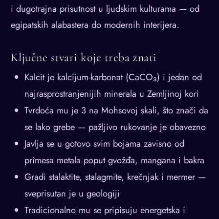
i dugotrajna prisutnost u ljudskim kulturama — od
egipatskih alabastera do modernih interijera.
Ključne stvari koje treba znati
Kalcit je kalcijum-karbonat (CaCO₃) i jedan od
najrasprostranjenijih minerala u Zemljinoj kori
Tvrdoća mu je 3 na Mohsovoj skali, što znači da
se lako grebe — pažljivo rukovanje je obavezno
Javlja se u gotovo svim bojama zavisno od
primesa metala poput gvožđa, mangana i bakra
Gradi stalaktite, stalagmite, krečnjak i mermer —
sveprisutan je u geologiji
Tradicionalno mu se pripisuju energetska i