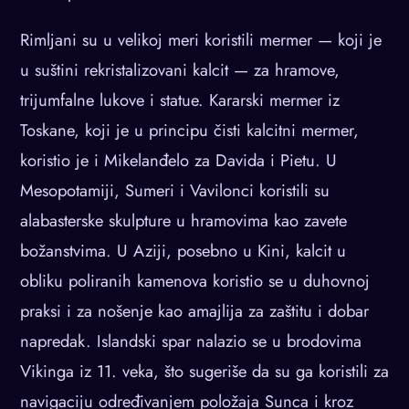
Rimljani su u velikoj meri koristili mermer — koji je
u suštini rekristalizovani kalcit — za hramove,
trijumfalne lukove i statue. Kararski mermer iz
Toskane, koji je u principu čisti kalcitni mermer,
koristio je i Mikelanđelo za Davida i Pietu. U
Mesopotamiji, Sumeri i Vavilonci koristili su
alabasterske skulpture u hramovima kao zavete
božanstvima. U Aziji, posebno u Kini, kalcit u
obliku poliranih kamenova koristio se u duhovnoj
praksi i za nošenje kao amajlija za zaštitu i dobar
napredak. Islandski spar nalazio se u brodovima
Vikinga iz 11. veka, što sugeriše da su ga koristili za
navigaciju određivanjem položaja Sunca i kroz