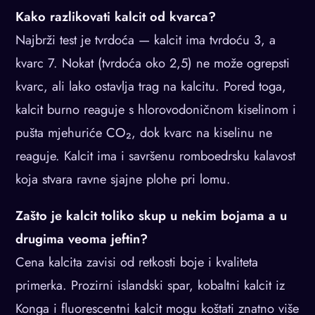
Kako razlikovati kalcit od kvarca?
Najbrži test je tvrdoća — kalcit ima tvrdoću 3, a
kvarc 7. Nokat (tvrdoća oko 2,5) ne može ogrepsti
kvarc, ali lako ostavlja trag na kalcitu. Pored toga,
kalcit burno reaguje s hlorovodoničnom kiselinom i
pušta mjehuriće CO₂, dok kvarc na kiselinu ne
reaguje. Kalcit ima i savršenu romboedrsku kalavost
koja stvara ravne sjajne plohe pri lomu.
Zašto je kalcit toliko skup u nekim bojama a u
drugima veoma jeftin?
Cena kalcita zavisi od retkosti boje i kvaliteta
primerka. Prozirni islandski spar, kobaltni kalcit iz
Konga i fluorescentni kalcit mogu koštati znatno više