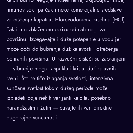
limunov sok, pa čak i neke komercijalne sredstave
za čišćenje kupatila. Hlorovodonična kiselina (HCl)
čak i u razblaženom obliku odmah nagriza
površinu. Izbegavajte i duže potapanje u vodu jer
može doći do bubrenja duž kalavosti i oštećenja
poliranih površina. Ultrazvučni čistači su zabranjeni
— vibracije mogu raspukluti kristal duž kalavnih
ravni. Što se tiče izlaganja svetlosti, intenzivna
sunčana svetlost tokom dužeg perioda može
izbledeti boje nekih varijanti kalcita, posebno
narandžastih i žutih — čuvajte ih van direktne
dugotrajne sunčanosti.