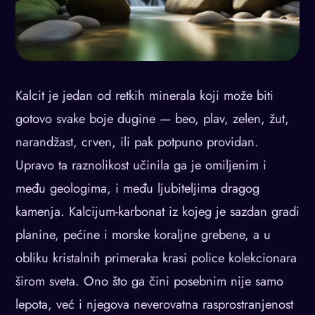
Kalcit je jedan od retkih minerala koji može biti
gotovo svake boje dugine — beo, plav, zelen, žut,
narandžast, crven, ili pak potpuno providan.
Upravo ta raznolikost učinila ga je omiljenim i
među geologima, i među ljubiteljima dragog
kamenja. Kalcijum-karbonat iz kojeg je sazdan gradi
planine, pećine i morske koraljne grebene, a u
obliku kristalnih primeraka krasi police kolekcionara
širom sveta. Ono što ga čini posebnim nije samo
lepota, već i njegova neverovatna rasprostranjenost