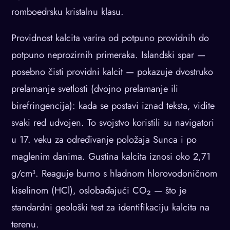
romboedrsku kristalnu klasu.
Providnost kalcita varira od potpuno providnih do
potpuno neprozirnih primeraka. Islandski spar —
posebno čisti providni kalcit — pokazuje dvostruko
prelamanje svetlosti (dvojno prelamanje ili
birefringencija): kada se postavi iznad teksta, vidite
svaki red udvojen. To svojstvo koristili su navigatori
u 17. veku za određivanje položaja Sunca i po
maglenim danima. Gustina kalcita iznosi oko 2,71
g/cm³. Reaguje burno s hladnom hlorovodoničnom
kiselinom (HCl), oslobađajući CO₂ — što je
standardni geološki test za identifikaciju kalcita na
terenu.