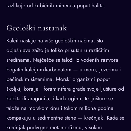
razlikuje od kubičnih minerala poput halita.
Geološki nastanak
Kalcit nastaje na više geoloških načina, što
objašnjava zašto je toliko prisutan u različitim
sredinama. Najčešće se taloži iz vodenih rastvora
bogatih kalcijum-karbonatom — u moru, jezerima i
pećinskim sistemima. Morski organizmi poput
školjki, koralja i foraminifera grade svoje ljušture od
kalcita ili aragonita, i kada uginu, te ljušture se
talože na morskom dnu i tokom miliona godina
kompakuju u sedimentne stene — krečnjak. Kada se
krečnjak podvrgne metamorfizmu, visokim