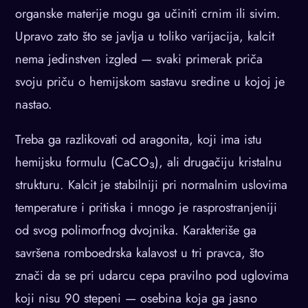
organske materije mogu ga učiniti crnim ili sivim.
Upravo zato što se javlja u toliko varijacija, kalcit
nema jedinstven izgled — svaki primerak priča
svoju priču o hemijskom sastavu sredine u kojoj je
nastao.
Treba ga razlikovati od aragonita, koji ima istu
hemijsku formulu (CaCO₃), ali drugačiju kristalnu
strukturu. Kalcit je stabilniji pri normalnim uslovima
temperature i pritiska i mnogo je rasprostranjeniji
od svog polimorfnog dvojnika. Karakteriše ga
savršena romboedrska kalavost u tri pravca, što
znači da se pri udarcu cepa pravilno pod uglovima
koji nisu 90 stepeni — osebina koja ga jasno