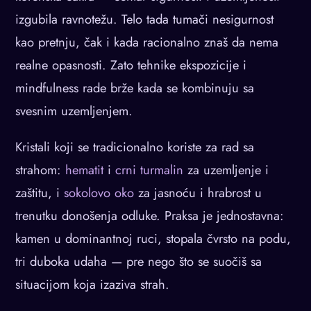
izgubila ravnotežu. Telo tada tumači nesigurnost
kao pretnju, čak i kada racionalno znaš da nema
realne opasnosti. Zato tehnike ekspozicije i
mindfulness rade brže kada se kombinuju sa
svesnim uzemljenjem.
Kristali koji se tradicionalno koriste za rad sa
strahom:
hematit
i
crni turmalin
za uzemljenje i
zaštitu, i
sokolovo oko
za jasnoću i hrabrost u
trenutku donošenja odluke. Praksa je jednostavna:
kamen u dominantnoj ruci, stopala čvrsto na podu,
tri duboka udaha — pre nego što se suočiš sa
situacijom koja izaziva strah.