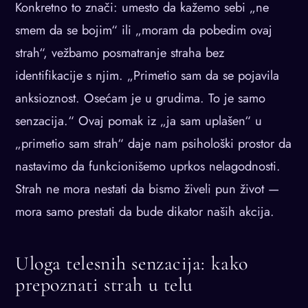
Konkretno to znači: umesto da kažemo sebi „ne
smem da se bojim“ ili „moram da pobedim ovaj
strah“, vežbamo posmatranje straha bez
identifikacije s njim. „Primetio sam da se pojavila
anksioznost. Osećam je u grudima. To je samo
senzacija.“ Ovaj pomak iz „ja sam uplašen“ u
„primetio sam strah“ daje nam psihološki prostor da
nastavimo da funkcionišemo uprkos nelagodnosti.
Strah ne mora nestati da bismo živeli pun život —
mora samo prestati da bude dikator naših akcija.
Uloga telesnih senzacija: kako
prepoznati strah u telu