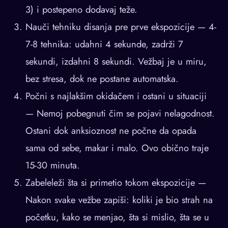
3) i postepeno dodavaj teže.
Nauči tehniku disanja pre prve ekspozicije — 4-
7-8 tehnika: udahni 4 sekunde, zadrži 7
sekundi, izdahni 8 sekundi. Vežbaj je u miru,
bez stresa, dok ne postane automatska.
Počni s najlakšim okidačem i ostani u situaciji
— Nemoj pobegnuti čim se pojavi nelagodnost.
Ostani dok anksioznost ne počne da opada
sama od sebe, makar i malo. Ovo obično traje
15-30 minuta.
Zabeleleži šta si primetio tokom ekspozicije —
Nakon svake vežbe zapiši: koliki je bio strah na
početku, kako se menjao, šta si mislio, šta se u