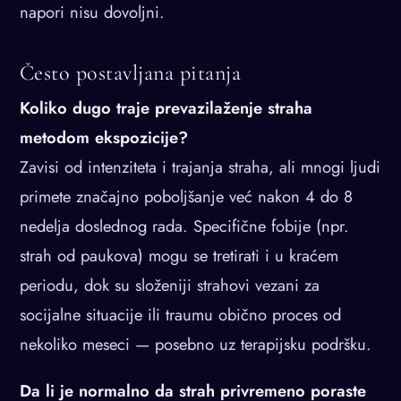
napori nisu dovoljni.
Često postavljana pitanja
Koliko dugo traje prevazilaženje straha
metodom ekspozicije?
Zavisi od intenziteta i trajanja straha, ali mnogi ljudi
primete značajno poboljšanje već nakon 4 do 8
nedelja doslednog rada. Specifične fobije (npr.
strah od paukova) mogu se tretirati i u kraćem
periodu, dok su složeniji strahovi vezani za
socijalne situacije ili traumu obično proces od
nekoliko meseci — posebno uz terapijsku podršku.
Da li je normalno da strah privremeno poraste