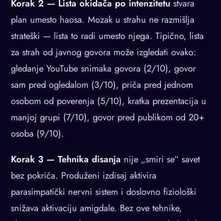
Korak 2 — Lista okidača po intenzitetu
stvara
plan umesto haosa. Mozak u strahu ne razmišlja
strateški — lista to radi umesto njega. Tipično, lista
za strah od javnog govora može izgledati ovako:
gledanje YouTube snimaka govora (2/10), govor
sam pred ogledalom (3/10), priča pred jednom
osobom od poverenja (5/10), kratka prezentacija u
manjoj grupi (7/10), govor pred publikom od 20+
osoba (9/10).
Korak 3 — Tehnika disanja
nije „smiri se“ savet
bez pokrića. Produženi izdisaj aktivira
parasimpatički nervni sistem i doslovno fiziološki
snižava aktivaciju amigdale. Bez ove tehnike,