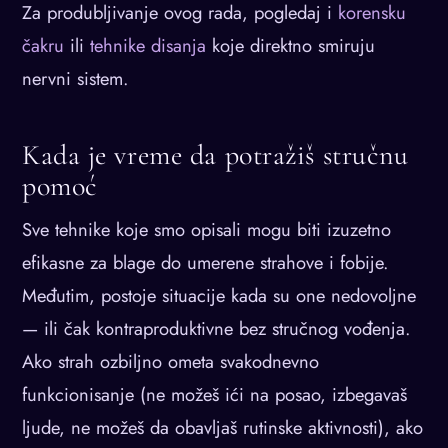
Za produbljivanje ovog rada, pogledaj i
korensku
čakru
ili
tehnike disanja
koje direktno smiruju
nervni sistem.
Kada je vreme da potražiš stručnu
pomoć
Sve tehnike koje smo opisali mogu biti izuzetno
efikasne za blage do umerene strahove i fobije.
Međutim, postoje situacije kada su one nedovoljne
— ili čak kontraproduktivne bez stručnog vođenja.
Ako strah ozbiljno ometa svakodnevno
funkcionisanje (ne možeš ići na posao, izbegavaš
ljude, ne možeš da obavljaš rutinske aktivnosti), ako