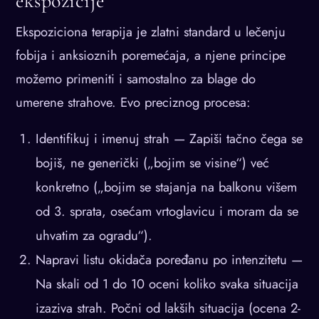
ekspozicije
Ekspoziciona terapija je zlatni standard u lečenju
fobija i anksioznih poremećaja, a njene principe
možemo primeniti i samostalno za blage do
umerene strahove. Evo preciznog procesa:
Identifikuj i imenuj strah — Zapiši tačno čega se
bojiš, ne generički („bojim se visine“) već
konkretno („bojim se stajanja na balkonu višem
od 3. sprata, osećam vrtoglavicu i moram da se
uhvatim za ogradu“).
Napravi listu okidača poređanu po intenzitetu —
Na skali od 1 do 10 oceni koliko svaka situacija
izaziva strah. Počni od lakših situacija (ocena 2-