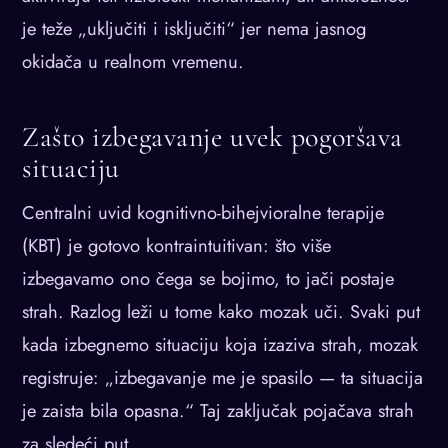
je teže „uključiti i isključiti“ jer nema jasnog
okidača u realnom vremenu.
Zašto izbegavanje uvek pogoršava
situaciju
Centralni uvid kognitivno-bihejvioralne terapije
(KBT) je gotovo kontraintuitivan: što više
izbegavamo ono čega se bojimo, to jači postaje
strah. Razlog leži u tome kako mozak uči. Svaki put
kada izbegnemo situaciju koja izaziva strah, mozak
registruje: „izbegavanje me je spasilo — ta situacija
je zaista bila opasna.“ Taj zaključak pojačava strah
za sledeći put.