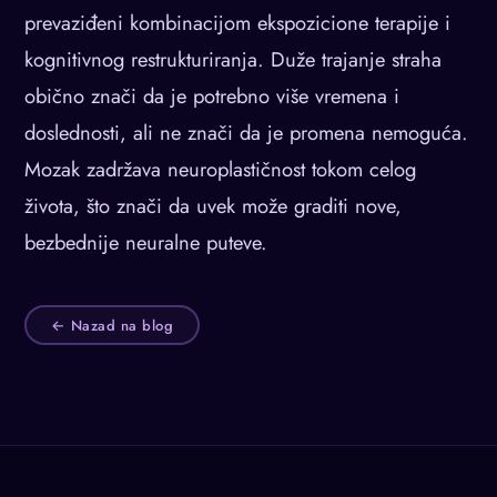
prevaziđeni kombinacijom ekspozicione terapije i
kognitivnog restrukturiranja. Duže trajanje straha
obično znači da je potrebno više vremena i
doslednosti, ali ne znači da je promena nemoguća.
Mozak zadržava neuroplastičnost tokom celog
života, što znači da uvek može graditi nove,
bezbednije neuralne puteve.
← Nazad na blog