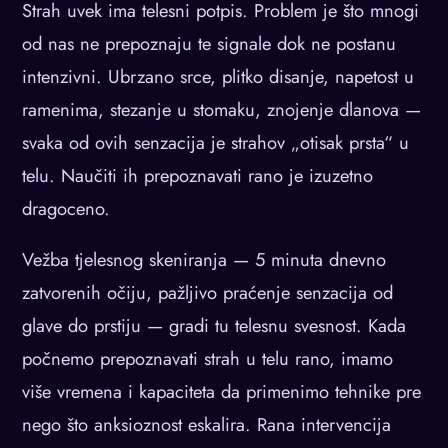
Strah uvek ima telesni potpis. Problem je što mnogi
od nas ne prepoznaju te signale dok ne postanu
intenzivni. Ubrzano srce, plitko disanje, napetost u
ramenima, stezanje u stomaku, znojenje dlanova —
svaka od ovih senzacija je strahov „otisak prsta“ u
telu. Naučiti ih prepoznavati rano je izuzetno
dragoceno.
Vežba tjelesnog skeniranja — 5 minuta dnevno
zatvorenih očiju, pažljivo praćenje senzacija od
glave do prstiju — gradi tu telesnu svesnost. Kada
počnemo prepoznavati strah u telu rano, imamo
više vremena i kapaciteta da primenimo tehnike pre
nego što anksioznost eskalira. Rana intervencija