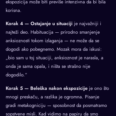
ekspozicija može biti previše intenzivna da bi bila
korisna.
Korak 4 — Ostajanje u situaciji
je najvažniji i
najteži deo. Habituacija — prirodno smanjenje
anksioznosti tokom izlaganja — ne može da se
dogodi ako pobegnemo. Mozak mora da iskusi:
„bio sam u toj situaciji, anksioznost je narasla, a
onda je sama opala, i ništa se strašno nije
dogodilo.“
Korak 5 — Beleška nakon ekspozicije
je ono što
mnogi preskaču, a razlika je ogromna. Pisanje
gradi metakogniciju — sposobnost da posmatramo
sopstvene misli. Kad vidimo na papiru da smo