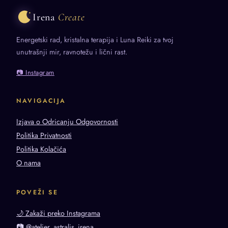
Irena
Create
Energetski rad, kristalna terapija i Luna Reiki za tvoj
unutrašnji mir, ravnotežu i lični rast.
📷 Instagram
NAVIGACIJA
Izjava o Odricanju Odgovornosti
Politika Privatnosti
Politika Kolačića
O nama
POVEŽI SE
🌙 Zakaži preko Instagrama
📷 @atelier_astralis_irena