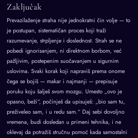
Zaključak
Prevazilaženje straha nije jednokratni čin volje — to
je postupan, sistematičan proces koji traži
razumevanje, strpljenje i doslednost. Strah se ne
pobedi ignorisanjem, ni direktnom borbom, već
pažljivim, postepenim suočavanjem u sigurnim
uslovima. Svaki korak koji napraviš prema onome
čega se bojiš — makar i najmanji — prepisuje
poruku koju šalješ svom mozgu. Umesto „ovo je
opasno, beži“, počinješ da upisuješ: „bio sam tu,
preživeleo sam, i u redu sam.“ Daj sebi dovoljno
vremena, budi dosledan u primeni tehnika, i ne
oklevaj da potražiš stručnu pomoć kada samostalni