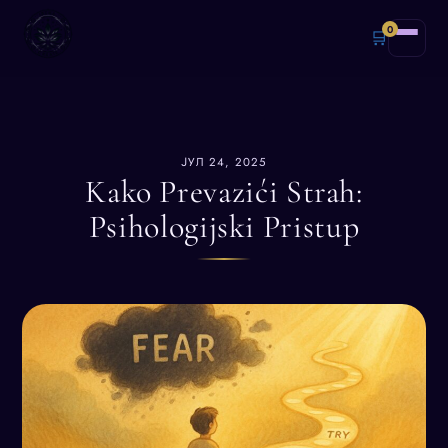
0
🛒
ЈУЛ 24, 2025
Kako Prevazići Strah:
Psihologijski Pristup