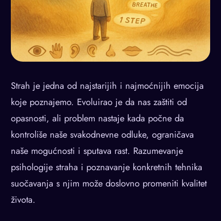
Strah je jedna od najstarijih i najmoćnijih emocija
koje poznajemo. Evoluirao je da nas zaštiti od
opasnosti, ali problem nastaje kada počne da
kontroliše naše svakodnevne odluke, ograničava
naše mogućnosti i sputava rast. Razumevanje
psihologije straha i poznavanje konkretnih tehnika
suočavanja s njim može doslovno promeniti kvalitet
života.