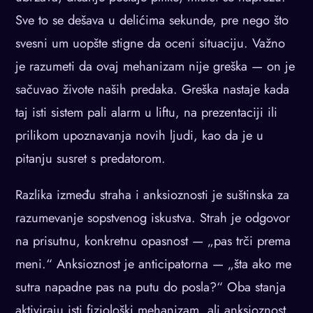
Sve to se dešava u delićima sekunde, pre nego što
svesni um uopšte stigne da oceni situaciju. Važno
je razumeti da ovaj mehanizam nije greška — on je
sačuvao živote naših predaka. Greška nastaje kada
taj isti sistem pali alarm u liftu, na prezentaciji ili
prilikom upoznavanja novih ljudi, kao da je u
pitanju susret s predatorom.
Razlika između straha i anksioznosti je suštinska za
razumevanje sopstvenog iskustva. Strah je odgovor
na prisutnu, konkretnu opasnost — „pas trči prema
meni.“ Anksioznost je anticipatorna — „šta ako me
sutra napadne pas na putu do posla?“ Oba stanja
aktiviraju isti fiziološki mehanizam, ali anksioznost