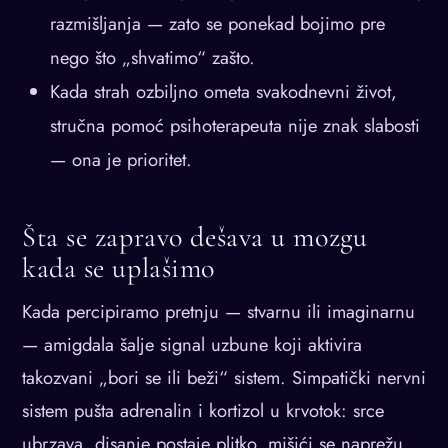
razmišljanja — zato se ponekad bojimo pre
nego što „shvatimo“ zašto.
Kada strah ozbiljno ometa svakodnevni život,
stručna pomoć psihoterapeuta nije znak slabosti
— ona je prioritet.
Šta se zapravo dešava u mozgu
kada se uplašimo
Kada percipiramo pretnju — stvarnu ili imaginarnu
— amigdala šalje signal uzbune koji aktivira
takozvani „bori se ili beži“ sistem. Simpatički nervni
sistem pušta adrenalin i kortizol u krvotok: srce
ubrzava, disanje postaje plitko, mišići se naprežu.