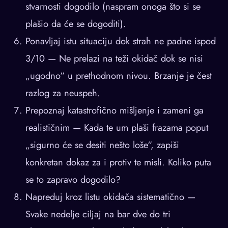
stvarnosti dogodilo (naspram onoga što si se
plašio da će se dogoditi).
Ponavljaj istu situaciju dok strah ne padne ispod
3/10 — Ne prelazi na teži okidač dok se nisi
„ugodno“ u prethodnom nivou. Brzanje je čest
razlog za neuspeh.
Prepoznaj katastrofično mišljenje i zameni ga
realističnim — Kada te um plaši frazama poput
„sigurno će se desiti nešto loše“, zapiši
konkretan dokaz za i protiv te misli. Koliko puta
se to zapravo dogodilo?
Napreduj kroz listu okidača sistematično —
Svake nedelje ciljaj na bar dve do tri