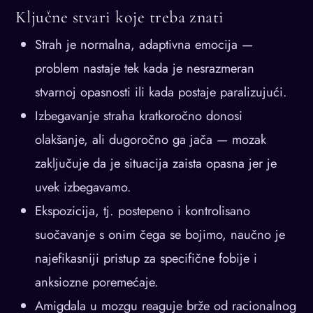
Ključne stvari koje treba znati
Strah je normalna, adaptivna emocija —
problem nastaje tek kada je nesrazmeran
stvarnoj opasnosti ili kada postaje paralizujući.
Izbegavanje straha kratkoročno donosi
olakšanje, ali dugoročno ga jača — mozak
zaključuje da je situacija zaista opasna jer je
uvek izbegavamo.
Ekspozicija, tj. postepeno i kontrolisano
suočavanje s onim čega se bojimo, naučno je
najefikasniji pristup za specifične fobije i
anksiozne poremećaje.
Amigdala u mozgu reaguje brže od racionalnog