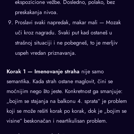
ekspozicione vežbe. Dosledno, polako, bez
preskakanja nivoa.
Proslavi svaki napredak, makar mali — Mozak
uči kroz nagradu. Svaki put kad ostaneš u
strašnoj situaciji i ne pobegneš, to je merljiv
uspeh vredan priznavanja.
Korak 1 — Imenovanje straha
nije samo
semantika. Kada strah ostane maglovit, čini se
moćnijim nego što jeste. Konkretnost ga smanjuje:
„bojim se stajanja na balkonu 4. sprata“ je problem
koji se može rešiti korak po korak, dok je „bojim se
visine“ beskonačan i neartikulisan problem.