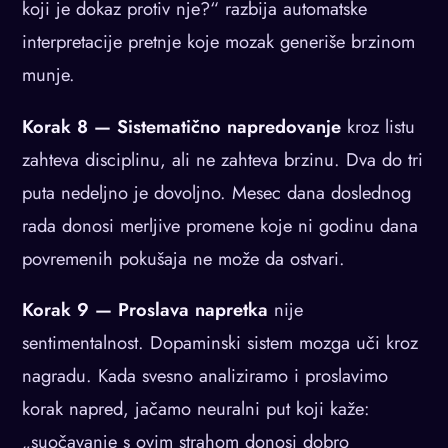
koji je dokaz protiv nje?“ razbija automatske
interpretacije pretnje koje mozak generiše brzinom
munje.
Korak 8 — Sistematično napredovanje
kroz listu
zahteva disciplinu, ali ne zahteva brzinu. Dva do tri
puta nedeljno je dovoljno. Mesec dana doslednog
rada donosi merljive promene koje ni godinu dana
povremenih pokušaja ne može da ostvari.
Korak 9 — Proslava napretka
nije
sentimentalnost. Dopaminski sistem mozga uči kroz
nagradu. Kada svesno analiziramo i proslavimo
korak napred, jačamo neuralni put koji kaže:
„suočavanje s ovim strahom donosi dobro