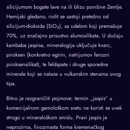
silicijumom bogate lave na ili blizu površine Zemlje.
Hemijski gledano, riolit se sastoji pretežno od
silicijum-dioksida (SiO₂), sa udelom koji premašuje
70%, uz značajno prisustvo alumosilikata. U slučaju
kambaba jaspisa, mineralogija uključuje kvarc,
piroksen (konkretno egirin, natrijumov ferozni
piroksensilikat), te feldspate i druge sporedne
minerale koji se nalaze u vulkanskim stenama ovog
tipa.
Bitno je razgraničiti pojmove: termin „jaspis“ u
komercijalnom gemološkom svetu ne koristi se uvek
strogo u mineraloškom smislu. Pravi jaspis je
neprozirna, finozrnasta forma kremenačkog