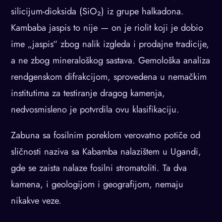
silicijum-dioksida (SiO₂) iz grupe halkadona.
Kambaba jaspis to nije — on je riolit koji je dobio
ime „jaspis“ zbog nalik izgleda i prodajne tradicije,
a ne zbog mineraloškog sastava. Gemološka analiza
rendgenskom difrakcijom, sprovedena u nemačkim
institutima za testiranje dragog kamenja,
nedvosmisleno je potvrdila ovu klasifikaciju.
Zabuna sa fosilnim poreklom verovatno potiče od
sličnosti naziva sa Kabamba nalazištem u Ugandi,
gde se zaista nalaze fosilni stromatoliti. Ta dva
kamena, i geologijom i geografijom, nemaju
nikakve veze.