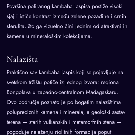
Površina poliranog kambaba jaspisa postiže visoki
sjaj i ističe kontrast između zelene pozadine i crnih
sferulita, što ga vizuelno čini jednim od atraktivnijih
kamena u mineraloškim kolekcijama.
Nalazišta
Praktično sav kambaba jaspis koji se pojavljuje na
svetskom tržištu potiče iz jednog izvora: regiona
Bongolava u zapadno-centralnom Madagaskaru.
Ovo područje poznato je po bogatim nalazištima
polupreciznih kamena i minerala, a geološki sastav
terena — starih vulkanskih i metamorfnih stena —
pogoduje nalaženju riolitnih formacija poput