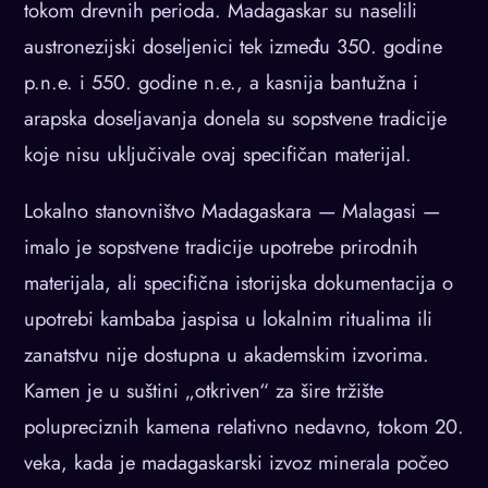
tokom drevnih perioda. Madagaskar su naselili
austronezijski doseljenici tek između 350. godine
p.n.e. i 550. godine n.e., a kasnija bantužna i
arapska doseljavanja donela su sopstvene tradicije
koje nisu uključivale ovaj specifičan materijal.
Lokalno stanovništvo Madagaskara — Malagasi —
imalo je sopstvene tradicije upotrebe prirodnih
materijala, ali specifična istorijska dokumentacija o
upotrebi kambaba jaspisa u lokalnim ritualima ili
zanatstvu nije dostupna u akademskim izvorima.
Kamen je u suštini „otkriven“ za šire tržište
polupreciznih kamena relativno nedavno, tokom 20.
veka, kada je madagaskarski izvoz minerala počeo