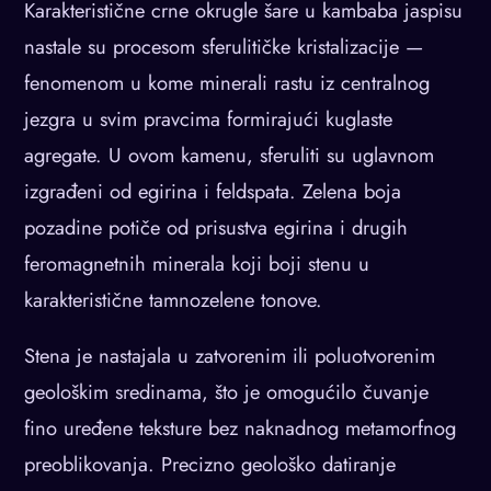
Karakteristične crne okrugle šare u kambaba jaspisu
nastale su procesom sferulitičke kristalizacije —
fenomenom u kome minerali rastu iz centralnog
jezgra u svim pravcima formirajući kuglaste
agregate. U ovom kamenu, sferuliti su uglavnom
izgrađeni od egirina i feldspata. Zelena boja
pozadine potiče od prisustva egirina i drugih
feromagnetnih minerala koji boji stenu u
karakteristične tamnozelene tonove.
Stena je nastajala u zatvorenim ili poluotvorenim
geološkim sredinama, što je omogućilo čuvanje
fino uređene teksture bez naknadnog metamorfnog
preoblikovanja. Precizno geološko datiranje