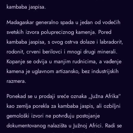
kambaba jaspisa.
Madagaskar generalno spada u jedan od vodećih
svetskih izvora polupreciznog kamenja. Pored
kambaba jaspisa, s ovog ostrva dolaze i labradorit,
rodonit, crveni berilovci i mnogi drugi minerali.
Kopanje se odvija u manjim rudnicima, a vađenje
kamena je uglavnom artizansko, bez industrijskih
razmera.
Ponekad se u prodaji sreće oznaka „Južna Afrika“
kao zemlja porekla za kambaba jaspis, ali ozbiljni
gemološki izvori ne potvrđuju postojanje
dokumentovanog nalazišta u Južnoj Africi. Radi se