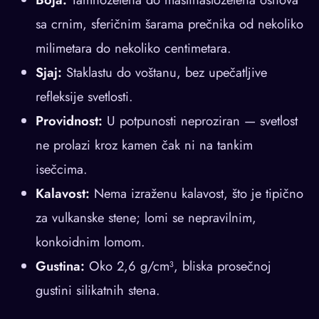
sa crnim, sferičnim šarama prečnika od nekoliko
milimetara do nekoliko centimetara.
Sjaj:
Staklastu do voštanu, bez upečatljive
refleksije svetlosti.
Providnost:
U potpunosti neproziran — svetlost
ne prolazi kroz kamen čak ni na tankim
isečcima.
Kalavost:
Nema izraženu kalavost, što je tipično
za vulkanske stene; lomi se nepravilnim,
konkoidnim lomom.
Gustina:
Oko 2,6 g/cm³, bliska prosečnoj
gustini silikatnih stena.