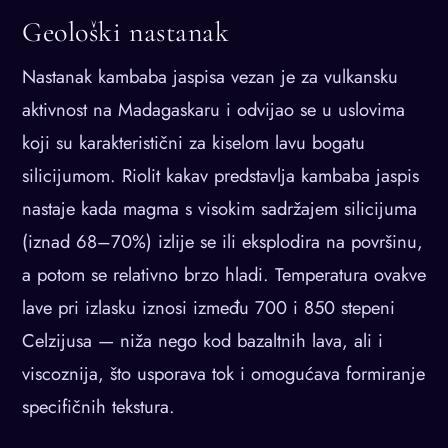
Geološki nastanak
Nastanak kambaba jaspisa vezan je za vulkansku
aktivnost na Madagaskaru i odvijao se u uslovima
koji su karakteristični za kiselom lavu bogatu
silicijumom. Riolit kakav predstavlja kambaba jaspis
nastaje kada magma s visokim sadržajem silicijuma
(iznad 68–70%) izlije se ili eksplodira na površinu,
a potom se relativno brzo hladi. Temperatura ovakve
lave pri izlasku iznosi između 700 i 850 stepeni
Celzijusa — niža nego kod bazaltnih lava, ali i
viscoznija, što usporava tok i omogućava formiranje
specifičnih tekstura.