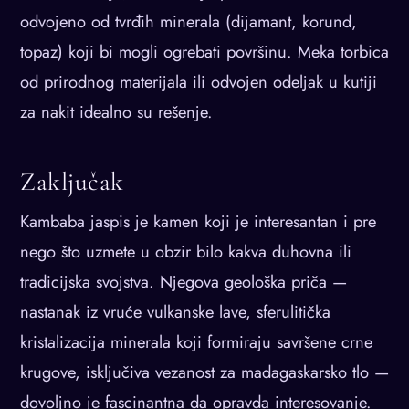
odvojeno od tvrđih minerala (dijamant, korund,
topaz) koji bi mogli ogrebati površinu. Meka torbica
od prirodnog materijala ili odvojen odeljak u kutiji
za nakit idealno su rešenje.
Zaključak
Kambaba jaspis je kamen koji je interesantan i pre
nego što uzmete u obzir bilo kakva duhovna ili
tradicijska svojstva. Njegova geološka priča —
nastanak iz vruće vulkanske lave, sferulitička
kristalizacija minerala koji formiraju savršene crne
krugove, isključiva vezanost za madagaskarsko tlo —
dovoljno je fascinantna da opravda interesovanje.