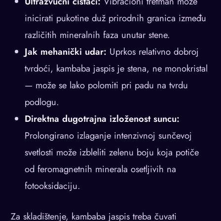
Ultrazvučni čistači:
Vibracioni tretman može
inicirati pukotine duž prirodnih granica između
različitih mineralnih faza unutar stene.
Jak mehanički udar:
Uprkos relativno dobroj
tvrdoći, kambaba jaspis je stena, ne monokristal
— može se lako polomiti pri padu na tvrdu
podlogu.
Direktna dugotrajna izloženost suncu:
Prolongirano izlaganje intenzivnoj sunčevoj
svetlosti može izbleliti zelenu boju koja potiče
od feromagnetnih minerala osetljivih na
fotooksidaciju.
Za skladištenje, kambaba jaspis treba čuvati