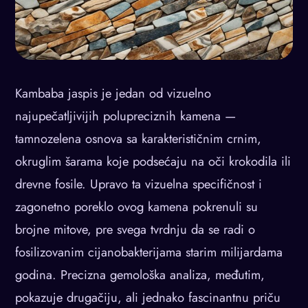
Kambaba jaspis je jedan od vizuelno
najupečatljivijih polupreciznih kamena —
tamnozelena osnova sa karakterističnim crnim,
okruglim šarama koje podsećaju na oči krokodila ili
drevne fosile. Upravo ta vizuelna specifičnost i
zagonetno poreklo ovog kamena pokrenuli su
brojne mitove, pre svega tvrdnju da se radi o
fosilizovanim cijanobakterijama starim milijardama
godina. Precizna gemološka analiza, međutim,
pokazuje drugačiju, ali jednako fascinantnu priču