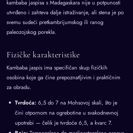
kambaba jaspisa s Madagaskara nije u potpunosti
utvrđeno i zahteva dalje istraživanje, ali stena je po
svemu sudeći pretkambrijumskog ili ranog
paleozojskog porekla.
Fizičke karakteristike
Kambaba jaspis ima specifičan skup fizičkih
osobina koje ga čine prepoznatljivim i praktičnim
za obradu.
Tvrdoća:
6,5 do 7 na Mohsovoj skali, što je
čini otpornom na ogrebotine u svakodnevnoj
upotrebi — čelik je tvrdoće 6,5, a kvarc 7.
Boja:
Tamnozelena do maslinastozelena osnova