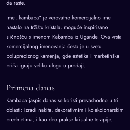
da raste.
Ime „kambaba“ je verovatno komercijalno ime
nastalo na tržištu kristala, moguće inspirisano
sličnošću s imenom Kabamba iz Ugande. Ova vrsta
komercijalnog imenovanja česta je u svetu
polupreciznog kamenja, gde estetika i marketinška
priča igraju veliku ulogu u prodaji.
Primena danas
Kambaba jaspis danas se koristi prevashodno u tri
oblasti: izradi nakita, dekorativnim i kolekcionarskim
predmetima, i kao deo prakse kristalne terapije.