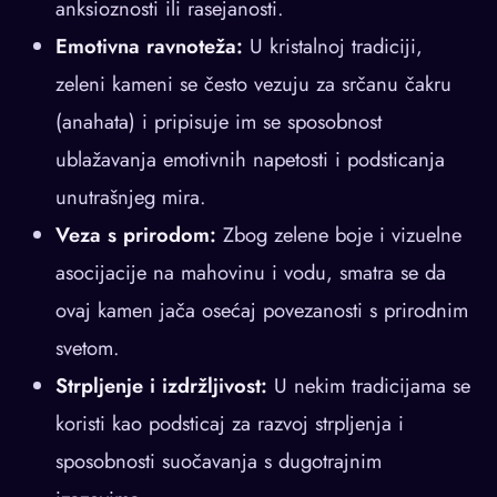
anksioznosti ili rasejanosti.
Emotivna ravnoteža:
U kristalnoj tradiciji,
zeleni kameni se često vezuju za srčanu čakru
(anahata) i pripisuje im se sposobnost
ublažavanja emotivnih napetosti i podsticanja
unutrašnjeg mira.
Veza s prirodom:
Zbog zelene boje i vizuelne
asocijacije na mahovinu i vodu, smatra se da
ovaj kamen jača osećaj povezanosti s prirodnim
svetom.
Strpljenje i izdržljivost:
U nekim tradicijama se
koristi kao podsticaj za razvoj strpljenja i
sposobnosti suočavanja s dugotrajnim