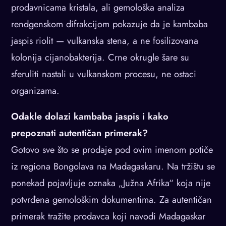
prodavnicama kristala, ali gemološka analiza
rendgenskom difrakcijom pokazuje da je kambaba
jaspis riolit — vulkanska stena, a ne fosilizovana
kolonija cijanobakterija. Crne okrugle šare su
sferuliti nastali u vulkanskom procesu, ne ostaci
organizama.
Odakle dolazi kambaba jaspis i kako
prepoznati autentičan primerak?
Gotovo sve što se prodaje pod ovim imenom potiče
iz regiona Bongolava na Madagaskaru. Na tržištu se
ponekad pojavljuje oznaka „Južna Afrika“ koja nije
potvrđena gemološkim dokumentima. Za autentičan
primerak tražite prodavca koji navodi Madagaskar