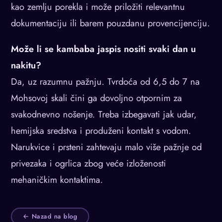
kao zemlju porekla i može priložiti relevantnu
dokumentaciju ili barem pouzdanu provencijenciju.
Može li se kambaba jaspis nositi svaki dan u
nakitu?
Da, uz razumnu pažnju. Tvrdoća od 6,5 do 7 na
Mohsovoj skali čini ga dovoljno otpornim za
svakodnevno nošenje. Treba izbegavati jak udar,
hemijska sredstva i produženi kontakt s vodom.
Narukvice i prsteni zahtevaju malo više pažnje od
privezaka i ogrlica zbog veće izloženosti
mehaničkim kontaktima.
← Nazad na blog