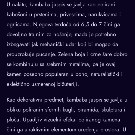
U nakitu, kambaba jaspis se javlja kao polirani
kabošoni u prstenima, privescima, narukvicama i
ogrlicama. Njegova tvrdoća od 6,5 do 7 čini ga
dovoljno trajnim za nošenje, mada je potrebno
izbegavati jak mehanički udar koji bi mogao da
prouzrokuje pucanje. Zelena boja i crne šare dobro
se kombinuju sa srebrnim metalima, pa je ovaj
kamen posebno popularan u boho, naturalistički i
eklektično usmerenoj bižuteriji.
Kao dekorativni predmet, kambaba jaspis se javlja u
obliku poliranih sfernih kugli, piramida, skulptura i
ploča. Upadljiv vizuelni efekat poliranog kamena
čini ga atraktivnim elementom uređenja prostora. U