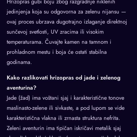
Hrizopras gubi boju zbog razgradnje niklenih
jedinjenja koja su odgovorna za zelenu nijansu —
ovaj proces ubrzava dugotrajno izlaganje direktnoj
sunčevoj svetlosti, UV zracima ili visokim
temperaturama. Čuvajte kamen na tamnom i
prohlаdnom mestu i boja će ostati stabilna
godinama.
Kako razlikovati hrizopras od jade i zelenog
aventurina?
Jade (žad) ima voštani sjaj i karakteristične tonove
maslinasto-zelene ili sivkaste, a pod lupom se vide
karakteristična vlakna ili zrnasta struktura nefrita.
Zeleni aventurin ima tipičan iskričavi metalik sjaj