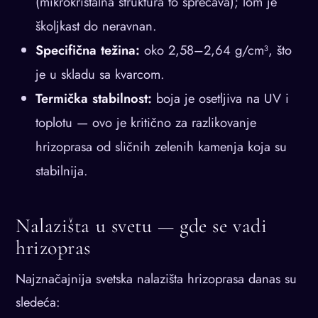
(mikrokristalna struktura to sprečava); lom je
školjkast do neravnan.
Specifična težina:
oko 2,58–2,64 g/cm³, što
je u skladu sa kvarcom.
Termička stabilnost:
boja je osetljiva na UV i
toplotu — ovo je kritično za razlikovanje
hrizoprasа od sličnih zelenih kamenja koja su
stabilnija.
Nalazišta u svetu — gde se vadi
hrizopras
Najznačajnija svetska nalazišta hrizoprasа danas su
sledeća: