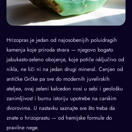
Hrizopras je jedan od najosobenijih poluidragih
kamenja koje priroda stvara — njegovo bogato
jabukasto-zeleno obojenje, koje potiče isključivo od
nikla, ne liči ni na jedan drugi mineral. Cenjen od
antičke Grčke pa sve do modernih juvelirskih
ateljea, ovaj zeleni kalcedon nosi u sebi i geološku
zanimljivost i burnu istoriju upotrebe na carskim
dvorovima. U nastavku saznajte sve što treba da
znate o hrizoprastu — od hemijske formule do
pravilne nege.