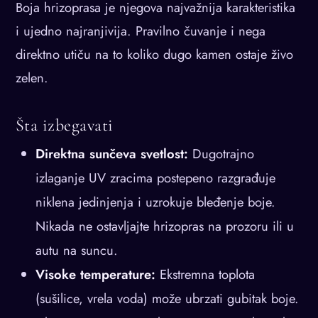
Boja hrizoprasа je njegova najvažnija karakteristika
i ujedno najranjivija. Pravilno čuvanje i nega
direktno utiču na to koliko dugo kamen ostaje živo
zelen.
Šta izbegavati
Direktna sunčeva svetlost:
Dugotrajno
izlaganje UV zracima postepeno razgrađuje
niklena jedinjenja i uzrokuje bleđenje boje.
Nikada ne ostavljajte hrizopras na prozoru ili u
autu na suncu.
Visoke temperature:
Ekstremna toplota
(sušilice, vrela voda) može ubrzati gubitak boje.