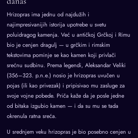
danas
Hrizopras ima jednu od najdužih i
najimpresivanijih istorija upotrebe u svetu
poluidragog kamenja. Već u antičkoj Grčkoj i Rimu
bio je cenjen dragulj — u grčkim i rimskim
tekstovima pominje se kao kamen koji privlači
srećnu sudbinu. Prema legendi, Aleksandar Veliki
(356–323. p.n.e.) nosio je hrizopras uvučen u
pojas (ili kao privezak) i pripisivao mu zasluge za
svoje vojne pobede. Priča kaže da je posle jedne
od bitaka izgubio kamen — i da su mu se tada
okrenula ratna sreća.
U srednjem veku hrizopras je bio posebno cenjen u