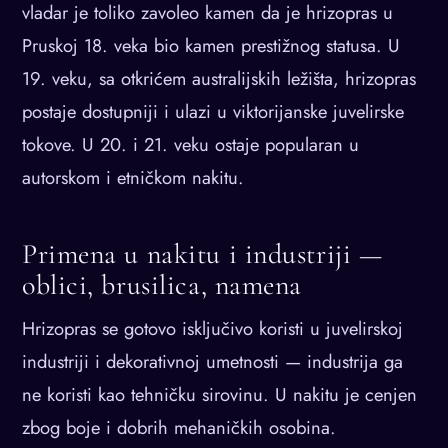
vladar je toliko zavoleo kamen da je hrizopras u
Pruskoj 18. veka bio kamen prestižnog statusa. U
19. veku, sa otkrićem australijskih ležišta, hrizopras
postaje dostupniji i ulazi u viktorijanske juvelirske
tokove. U 20. i 21. veku ostaje popularan u
autorskom i etničkom nakitu.
Primena u nakitu i industriji —
oblici, brusilica, namena
Hrizopras se gotovo isključivo koristi u juvelirskoj
industriji i dekorativnoj umetnosti — industrija ga
ne koristi kao tehničku sirovinu. U nakitu je cenjen
zbog boje i dobrih mehaničkih osobina.