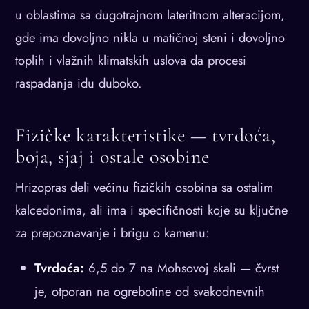
u oblastima sa dugotrajnom lateritnom alteracijom,
gde ima dovoljno nikla u matičnoj steni i dovoljno
toplih i vlažnih klimatskih uslova da procesi
raspadanja idu duboko.
Fizičke karakteristike — tvrdoća,
boja, sjaj i ostale osobine
Hrizopras deli većinu fizičkih osobina sa ostalim
kalcedonima, ali ima i specifičnosti koje su ključne
za prepoznavanje i brigu o kamenu:
Tvrdoća:
6,5 do 7 na Mohsovoj skali — čvrst
je, otporan na ogrebotine od svakodnevnih