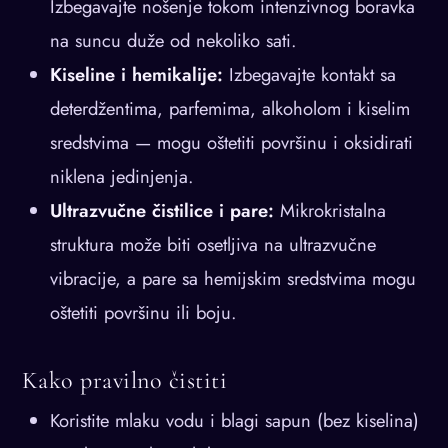
Izbegavajte nošenje tokom intenzivnog boravka
na suncu duže od nekoliko sati.
Kiseline i hemikalije:
Izbegavajte kontakt sa
deterdžentima, parfemima, alkoholom i kiselim
sredstvima — mogu oštetiti površinu i oksidirati
niklena jedinjenja.
Ultrazvučne čistilice i pare:
Mikrokristalna
struktura može biti osetljiva na ultrazvučne
vibracije, a pare sa hemijskim sredstvima mogu
oštetiti površinu ili boju.
Kako pravilno čistiti
Koristite mlaku vodu i blagi sapun (bez kiselina)