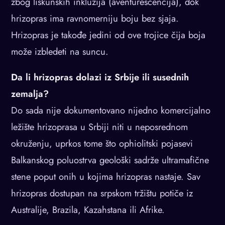
zbog liskunskih inkluzija (aventurescencija), dok
hrizopras ima ravnomerniju boju bez sjaja.
Hrizopras je takođe jedini od ove trojice čija boja
može izbledeti na suncu.
Da li hrizopras dolazi iz Srbije ili susednih
zemalja?
Do sada nije dokumentovano nijedno komercijalno
ležište hrizoprasа u Srbiji niti u neposrednom
okruženju, uprkos tome što ophiolitski pojasevi
Balkanskog poluostrva geološki sadrže ultramafične
stene poput onih u kojima hrizopras nastaje. Sav
hrizopras dostupan na srpskom tržištu potiče iz
Australije, Brazila, Kazahstana ili Afrike.