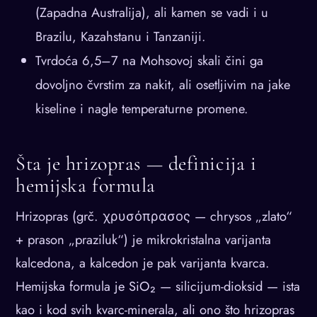
(Zapadna Australija), ali kamen se vadi i u
Brazilu, Kazahstanu i Tanzaniji.
Tvrdoća 6,5–7 na Mohsovoj skali čini ga
dovoljno čvrstim za nakit, ali osetljivim na jake
kiseline i nagle temperaturne promene.
Šta je hrizopras — definicija i
hemijska formula
Hrizopras (grč. χρυσόπρασος — chrysos „zlato“
+ prason „praziluk“) je mikrokristalna varijanta
kalcedona, a kalcedon je pak varijanta kvarca.
Hemijska formula je SiO₂ — silicijum-dioksid — ista
kao i kod svih kvarc-minerala, ali ono što hrizopras