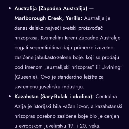
Australija (Zapadna Australija) —
Marlborough Creek, Yerilla:
Australija je
danas daleko najveći svetski proizvođač
hrizoprasа. Kvamelitni tereni Zapadne Australije
bogati serpentinitima daju primerke izuzetno
zasićene jabukasto-zelene boje, koji se prodaju
pod imenom „australijski hrizopras“ ili „kvining“
(Queenie). Ovo je standardno ležište za
savremenu juvelirsku industriju.
Kazahstan (Sary-Bulak i okolina):
Centralna
Azija je istorijski bila važan izvor, a kazahstanski
hrizopras posebno zasićene boje bio je cenjen
u evropskom juvelirstvu 19. i 20. veka.