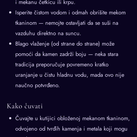
i mekanu četkicu ili krpu.
Isperite čistom vodom i odmah obrišite mekom
tkaninom — nemojte ostavljati da se suši na
vazduhu direktno na suncu.
Blago vlaženje (od strane do strane) može
pomoći da kamen zadrži boju — neka stara
tradicija preporučuje povremeno kratko
uranjanje u čistu hladnu vodu, mada ovo nije
naučno potvrđeno.
Kako čuvati
Čuvajte u kutijici obloženoj mekanom tkaninom,
odvojeno od tvrđih kamenja i metala koji mogu