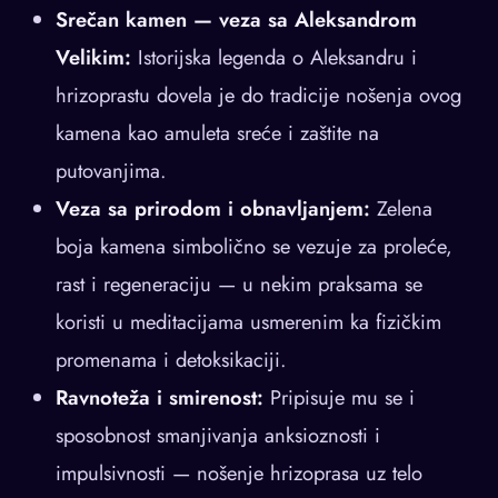
Srečan kamen — veza sa Aleksandrom
Velikim:
Istorijska legenda o Aleksandru i
hrizoprastu dovela je do tradicije nošenja ovog
kamena kao amuleta sreće i zaštite na
putovanjima.
Veza sa prirodom i obnavljanjem:
Zelena
boja kamena simbolično se vezuje za prolеće,
rast i regeneraciju — u nekim praksama se
koristi u meditacijama usmerenim ka fizičkim
promenama i detoksikaciji.
Ravnoteža i smirenost:
Pripisuje mu se i
sposobnost smanjivanja anksioznosti i
impulsivnosti — nošenje hrizoprasа uz telo