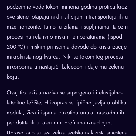
podzemne vode tokom miliona godina protiču kroz
ove stene, otapaju nikl i silicijum i transportuju ih u
niže horizonte. Tamo, u žilama i šupljinama, taložni
procesi na relativno niskim temperaturama (ispod
200 °C) i niskim pritiscima dovode do kristalizacije
mikrokristalnog kvarca. Nikl se tokom tog procesa
inkorporira u nastajući kalcedon i daje mu zelenu
boju.
Ovaj tip ležišta naziva se supergeno ili eluvijalno-
lateritno ležište. Hrizopras se tipično javlja u obliku
nodula, žica i ispuna pukotina unutar raspadnutih
peridotita ili u lateritnim profilima iznad njih.
Upravo zato su sva velika svetska nalazišta smeštena