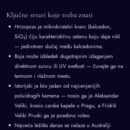
Ključne stvari koje treba znati
Hrizopras je mikrokristalni kvarc (kalcedon,
SiO₂) čiju karakterističnu zelenu boju daje nikl
— jedinstven slučaj među kalcedonima.
Boja može izbledeti dugotrajnim izlaganjem
direktnom suncu ili UV svetlosti — čuvajte ga na
tamnom i vlažnom mestu.
Istorijski je bio jedan od najcenjenijih
poluidragih kamena — nosio ga je Aleksandar
Veliki, krasio carske kapele u Pragu, a Fridrik
Veliki Pruski ga je posebno voleo.
Najveća ležišta danas se nalaze u Australiji