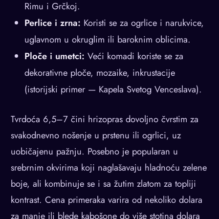
Rimu i Grčkoj.
Perlice i zrna:
Koristi se za ogrlice i narukvice,
uglavnom u okruglim ili baroknim oblicima.
Ploče i umetci:
Veći komadi koriste se za
dekorativne ploče, mozaike, inkrustacije
(istorijski primer — Kapela Svetog Venceslava).
Tvrdoća 6,5–7 čini hrizopras dovoljno čvrstim za
svakodnevno nošenje u prstenu ili ogrlici, uz
uobičajenu pažnju. Posebno je popularan u
srebrnim okvirima koji naglašavaju hladnoću zelene
boje, ali kombinuje se i sa žutim zlatom za topliji
kontrast. Cena primeraka varira od nekoliko dolara
za manje ili blede kabošone do više stotina dolara