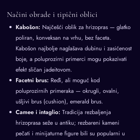
Načini obrade i tipični oblici
Kabošon:
Najčešći oblik za hrizopras — glatko
poliran, konveksan na vrhu, bez faceta.
Kabošon najbolje naglašava dubinu i zasićenost
boje, a poluprozirni primerci mogu pokazivati
efekt sličan jadeitovom.
Facetni brus:
Ređi, ali moguć kod
poluprozirnih primeraka — okrugli, ovalni,
ušljivi brus (cushion), emerald brus.
Camee i intaglio:
Tradicija rezbaljenja
hrizoprasа seže u antiku; rezbareni kameni
pečati i minijaturne figure bili su popularni u