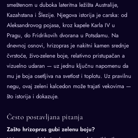
smeštenom u duboka lateritna ležišta Australije,
Kazahstana i Šlezije. Njegova istorija je carska: od
Aleksandrovog pojasa, kroz kapele Karla IV u
Pragu, do Fridrikovih dvorana u Potsdamu. Na
dnevnoj osnovi, hrizopras je nakitni kamen srednje
čvrstoće, živo-zelene boje, relativno pristupačan a
vizuelno udaran — uz jednu ključnu napomenu da
mu je boja osetljiva na svetlost i toplotu. Uz pravilnu
negu, ovaj zeleni kalcedon može trajati vekovima —
što istorija i dokazuje.
Često postavljana pitanja
Zašto hrizopras gubi zelenu boju?