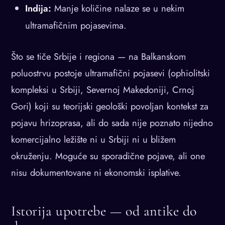
Indija:
Manje količine nalaze se u nekim
ultramafičnim pojasevima.
Što se tiče Srbije i regiona — na Balkanskom
poluostrvu postoje ultramafični pojasevi (ophiolitski
kompleksi u Srbiji, Severnoj Makedoniji, Crnoj
Gori) koji su teorijski geološki povoljan kontekst za
pojavu hrizoprasа, ali do sada nije poznato nijedno
komercijalno ležište ni u Srbiji ni u bližem
okruženju. Moguće su sporadične pojave, ali one
nisu dokumentovane ni ekonomski isplative.
Istorija upotrebe — od antike do