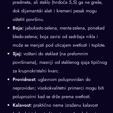
predmeta, ali staklo (tvrdoća 5,5) ga ne greše,
dok dijamantski alati i kremeni pesak mogu
oštetiti površinu.
Boja:
jabukasto-zelena, menta-zelena, ponekad
bledo-zelena; boja zavisi od sadržaja nikla i
može se menjati pod uticajem svetlosti i toplote.
Sjaj:
voštani do staklast (na prelomnim
površinama), masniji od staklenog sjaja tipičnog
za krupnokristalni kvarc.
Providnost:
uglavnom poluprovidan do
neprovidan; visokokvalitetni primerci mogu biti
poluprozirni kad se drže prema svetlosti.
Kalavost:
praktično nema izraženu kalavost