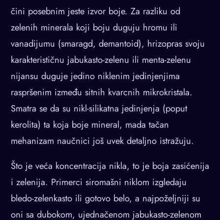
čini posebnim jeste izvor boje. Za razliku od
zelenih minerala koji boju duguju hromu ili
vanadijumu (smaragd, demantoid), hrizopras svoju
karakterističnu jabukasto-zelenu ili menta-zelenu
nijansu duguje jedino niklenim jedinjenjima
raspršenim između sitnih kvarcnih mikrokristala.
Smatra se da su nikl-silikatna jedinjenja (poput
kerolita) ta koja boje mineral, mada tačan
mehanizam naučnici još uvek detaljno istražuju.
Što je veća koncentracija nikla, to je boja zasićenija
i zelenija. Primerci siromašni niklom izgledaju
bledo-zelenkasto ili gotovo belo, a najpoželjniji su
oni sa dubokom, ujednačenom jabukasto-zelenom