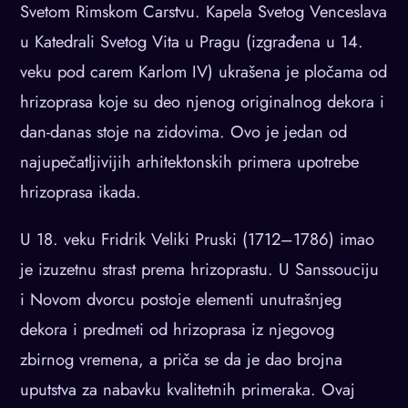
Svetom Rimskom Carstvu. Kapela Svetog Venceslava
u Katedrali Svetog Vita u Pragu (izgrađena u 14.
veku pod carem Karlom IV) ukrašena je pločama od
hrizoprasа koje su deo njenog originalnog dekora i
dan-danas stoje na zidovima. Ovo je jedan od
najupečatljivijih arhitektonskih primera upotrebe
hrizoprasа ikada.
U 18. veku Fridrik Veliki Pruski (1712–1786) imao
je izuzetnu strast prema hrizoprastu. U Sanssouciju
i Novom dvorcu postoje elementi unutrašnjeg
dekora i predmeti od hrizoprasа iz njegovog
zbirnog vremena, a priča se da je dao brojna
uputstva za nabavku kvalitetnih primeraka. Ovaj