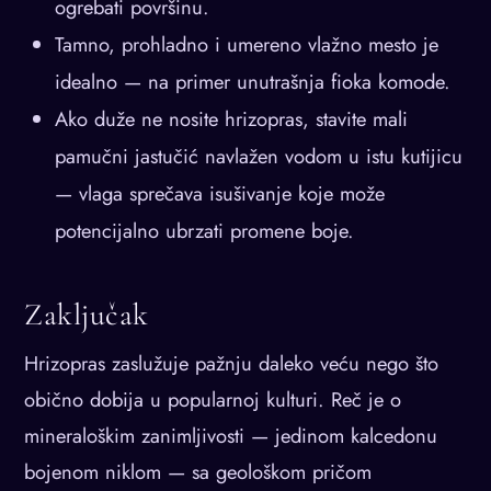
ogrebati površinu.
Tamno, prohladno i umereno vlažno mesto je
idealno — na primer unutrašnja fioka komode.
Ako duže ne nosite hrizopras, stavite mali
pamučni jastučić navlažen vodom u istu kutijicu
— vlaga sprečava isušivanje koje može
potencijalno ubrzati promene boje.
Zaključak
Hrizopras zaslužuje pažnju daleko veću nego što
obično dobija u popularnoj kulturi. Reč je o
mineraloškim zanimljivosti — jedinom kalcedonu
bojenom niklom — sa geološkom pričom