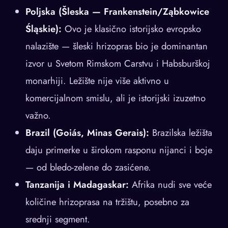
Poljska (Šleska — Frankenstein/Ząbkowice
Śląskie):
Ovo je klasično istorijsko evropsko
nalazište — šleski hrizopras bio je dominantan
izvor u Svetom Rimskom Carstvu i Habsburškoj
monarhiji. Ležište nije više aktivno u
komercijalnom smislu, ali je istorijski izuzetno
važno.
Brazil (Goiás, Minas Gerais):
Brazilska ležišta
daju primerke u širokom rasponu nijanci i boje
— od bledo-zelene do zasićene.
Tanzanija i Madagaskar:
Afrika nudi sve veće
količine hrizoprasа na tržištu, posebno za
srednji segment.