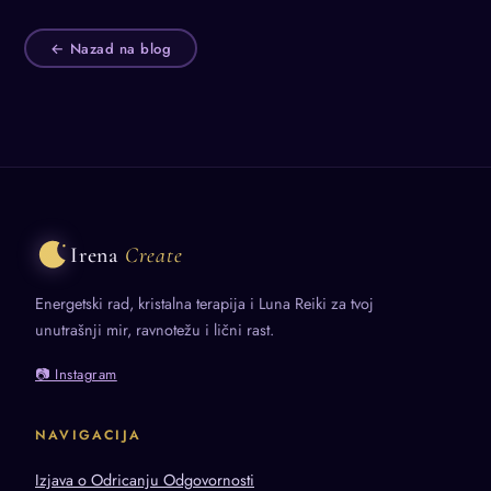
← Nazad na blog
Irena
Create
Energetski rad, kristalna terapija i Luna Reiki za tvoj
unutrašnji mir, ravnotežu i lični rast.
📷 Instagram
NAVIGACIJA
Izjava o Odricanju Odgovornosti