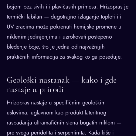
bojom bez sivih ili plavičastih primesa. Hrizopras je
termički labilan — dugotrajno izlaganje toploti ili
UV zracima može pokrenuti hemijske promene u
niklenim jedinjenjima i uzrokovati postepeno
bleđenje boje, što je jedna od najvažnijih
praktičnih informacija za svakog ko ga poseduje.
Geološki nastanak — kako i gde
nastaje u prirodi
Hrizopras nastaje u specifičnim geološkim
uslovima, uglavnom kao produkt lateritnog
raspadanja ultramafičnih stena bogatih niklom —
pre svega peridotita i serpentinita. Kada kiše i