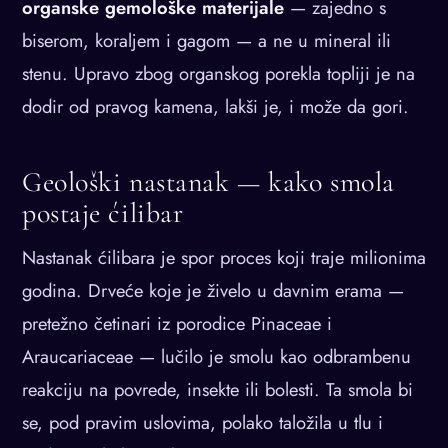
organske gemološke materijale
— zajedno s
biserom, koraljem i gagom — a ne u mineral ili
stenu. Upravo zbog organskog porekla topliji je na
dodir od pravog kamena, lakši je, i može da gori.
Geološki nastanak — kako smola
postaje ćilibar
Nastanak ćilibara je spor proces koji traje milionima
godina. Drveće koje je živelo u davnim erama —
pretežno četinari iz porodice Pinaceae i
Araucariaceae — lučilo je smolu kao odbrambenu
reakciju na povrede, insekte ili bolesti. Ta smola bi
se, pod pravim uslovima, polako taložila u tlu i