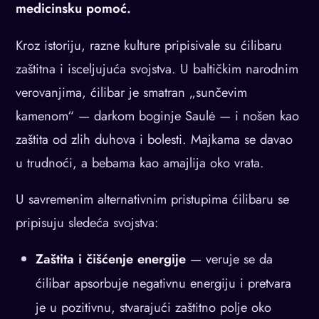
medicinsku pomoć.
Kroz istoriju, razne kulture pripisivale su ćilibaru
zaštitna i isceljujuća svojstva. U baltičkim narodnim
verovanjima, ćilibar je smatran „sunčevim
kamenom“ — darkom boginje Saulė — i nošen kao
zaštita od zlih duhova i bolesti. Majkama se davao
u trudnoći, a bebama kao amajlija oko vrata.
U savremenim alternativnim pristupima ćilibaru se
pripisuju sledeća svojstva:
Zaštita i čišćenje energije
— veruje se da
ćilibar apsorbuje negativnu energiju i pretvara
je u pozitivnu, stvarajući zaštitno polje oko