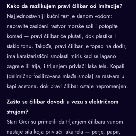
Kako da razlikujem pravi ćilibar od imitacije?
Najjednostavniji kućni test je slanom vodom:
napravite zasićeni rastvor morske soli i potopite
komad — pravi ćilibar će plutati, dok plastika i
staklo tonu. Takođe, pravi ćilibar je topao na dodir,
ima karakteristični smolasti miris kad se lagano
zagreje ili trlja, i trljanjem privlači laka tela. Kopali
(delimično fosilizovana mlađa smola) se rastvara u
kapi acetona, dok pravi ćilibar ostaje nepromenjen.
Zašto se ćilibar dovodi u vezu s električnom
strujom?
Stari Grci su primetili da trljanjem ćilibara vunom
nastaje sila koja privlači laka tela — perje, papir,