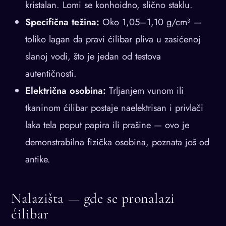
kristalan. Lomi se konhoidno, slično staklu.
Specifična težina:
Oko 1,05–1,10 g/cm³ —
toliko lagan da pravi ćilibar pliva u zasićenoj
slanoj vodi, što je jedan od testova
autentičnosti.
Električna osobina:
Trljanjem vunom ili
tkaninom ćilibar postaje naelektrisan i privlači
laka tela poput papira ili prašine — ovo je
demonstrabilna fizička osobina, poznata još od
antike.
Nalazišta — gde se pronalazi
ćilibar