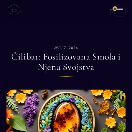
0
🛒
ЈУЛ 17, 2024
Ćilibar: Fosilizovana Smola i
Njena Svojstva