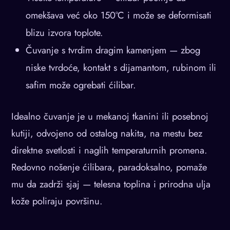
omekšava već oko 150°C i može se deformisati
blizu izvora toplote.
Čuvanje s tvrdim dragim kamenjem — zbog
niske tvrdoće, kontakt s dijamantom, rubinom ili
safim može ogrebati ćilibar.
Idealno čuvanje je u mekanoj tkanini ili posebnoj
kutiji, odvojeno od ostalog nakita, na mestu bez
direktne svetlosti i naglih temperaturnih promena.
Redovno nošenje ćilibara, paradoksalno, pomaže
mu da zadrži sjaj — telesna toplina i prirodna ulja
kože poliraju površinu.