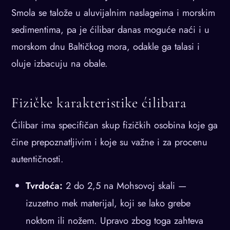
Smola se talože u aluvijalnim naslageima i morskim
sedimentima, pa je ćilibar danas moguće naći i u
morskom dnu Baltičkog mora, odakle ga talasi i
oluje izbacuju na obale.
Fizičke karakteristike ćilibara
Ćilibar ima specifičan skup fizičkih osobina koje ga
čine prepoznatljivim i koje su važne i za procenu
autentičnosti.
Tvrdoća:
2 do 2,5 na Mohsovoj skali —
izuzetno mek materijal, koji se lako grebe
noktom ili nožem. Upravo zbog toga zahteva