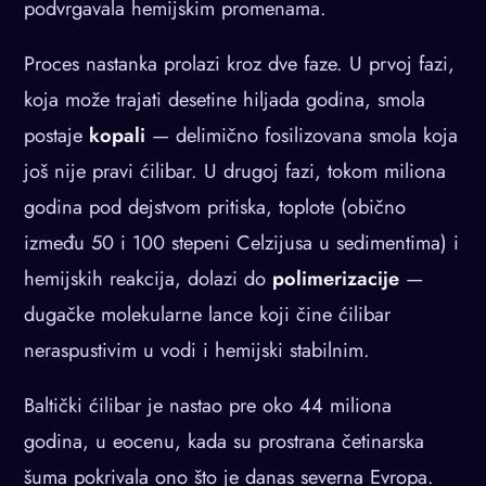
podvrgavala hemijskim promenama.
Proces nastanka prolazi kroz dve faze. U prvoj fazi,
koja može trajati desetine hiljada godina, smola
postaje
kopali
— delimično fosilizovana smola koja
još nije pravi ćilibar. U drugoj fazi, tokom miliona
godina pod dejstvom pritiska, toplote (obično
između 50 i 100 stepeni Celzijusa u sedimentima) i
hemijskih reakcija, dolazi do
polimerizacije
—
dugačke molekularne lance koji čine ćilibar
neraspustivim u vodi i hemijski stabilnim.
Baltički ćilibar je nastao pre oko 44 miliona
godina, u eocenu, kada su prostrana četinarska
šuma pokrivala ono što je danas severna Evropa.