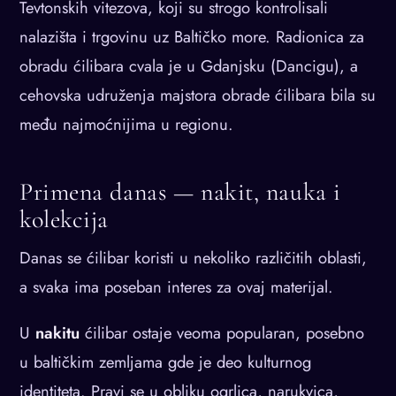
Tevtonskih vitezova, koji su strogo kontrolisali
nalazišta i trgovinu uz Baltičko more. Radionica za
obradu ćilibara cvala je u Gdanjsku (Dancigu), a
cehovska udruženja majstora obrade ćilibara bila su
među najmoćnijima u regionu.
Primena danas — nakit, nauka i
kolekcija
Danas se ćilibar koristi u nekoliko različitih oblasti,
a svaka ima poseban interes za ovaj materijal.
U
nakitu
ćilibar ostaje veoma popularan, posebno
u baltičkim zemljama gde je deo kulturnog
identiteta. Pravi se u obliku ogrlica, narukvica,