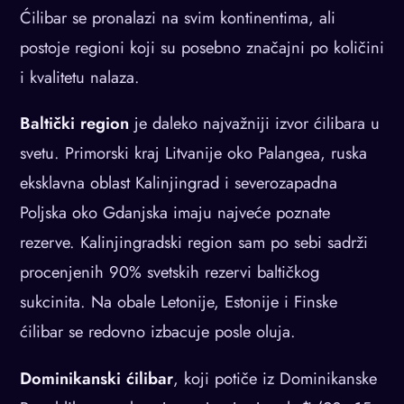
Ćilibar se pronalazi na svim kontinentima, ali
postoje regioni koji su posebno značajni po količini
i kvalitetu nalaza.
Baltički region
je daleko najvažniji izvor ćilibara u
svetu. Primorski kraj Litvanije oko Palangea, ruska
eksklavna oblast Kalinjingrad i severozapadna
Poljska oko Gdanjska imaju najveće poznate
rezerve. Kalinjingradski region sam po sebi sadrži
procenjenih 90% svetskih rezervi baltičkog
sukcinita. Na obale Letonije, Estonije i Finske
ćilibar se redovno izbacuje posle oluja.
Dominikanski ćilibar
, koji potiče iz Dominikanske