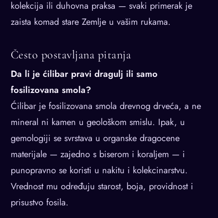
kolekcija ili duhovna praksa — svaki primerak je
zaista komad stare Zemlje u vašim rukama.
Često postavljana pitanja
Da li je ćilibar pravi dragulj ili samo
fosilizovana smola?
Ćilibar je fosilizovana smola drevnog drveća, a ne
mineral ni kamen u geološkom smislu. Ipak, u
gemologiji se svrstava u organske dragocene
materijale — zajedno s biserom i koraljem — i
punopravno se koristi u nakitu i kolekcinarstvu.
Vrednost mu određuju starost, boja, providnost i
prisustvo fosila.