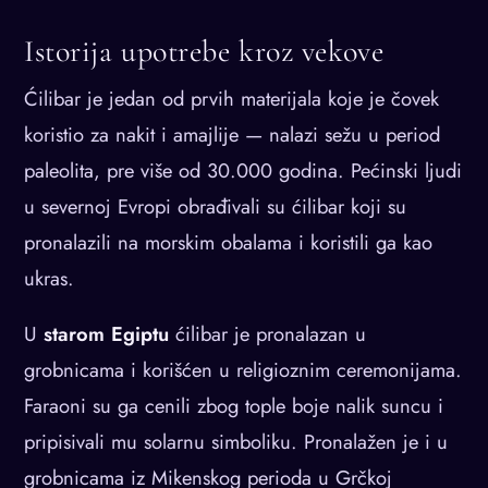
Istorija upotrebe kroz vekove
Ćilibar je jedan od prvih materijala koje je čovek
koristio za nakit i amajlije — nalazi sežu u period
paleolita, pre više od 30.000 godina. Pećinski ljudi
u severnoj Evropi obrađivali su ćilibar koji su
pronalazili na morskim obalama i koristili ga kao
ukras.
U
starom Egiptu
ćilibar je pronalazan u
grobnicama i korišćen u religioznim ceremonijama.
Faraoni su ga cenili zbog tople boje nalik suncu i
pripisivali mu solarnu simboliku. Pronalažen je i u
grobnicama iz Mikenskog perioda u Grčkoj