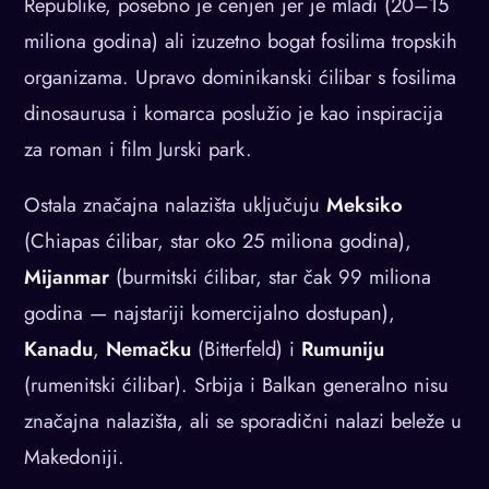
Republike, posebno je cenjen jer je mlađi (20–15
miliona godina) ali izuzetno bogat fosilima tropskih
organizama. Upravo dominikanski ćilibar s fosilima
dinosaurusa i komarca poslužio je kao inspiracija
za roman i film Jurski park.
Ostala značajna nalazišta uključuju
Meksiko
(Chiapas ćilibar, star oko 25 miliona godina),
Mijanmar
(burmitski ćilibar, star čak 99 miliona
godina — najstariji komercijalno dostupan),
Kanadu
,
Nemačku
(Bitterfeld) i
Rumuniju
(rumenitski ćilibar). Srbija i Balkan generalno nisu
značajna nalazišta, ali se sporadični nalazi beleže u
Makedoniji.