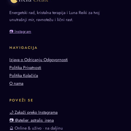
Energetski rad, kristalna terapija i Luna Reiki za tvoj
unutrašnji mir, ravnotežu i lični rast.
📷 Instagram
NAVIGACIJA
Izjava o Odricanju Odgovornosti
Politika Privatnosti
Politika Kolačića
O nama
POVEŽI SE
🌙 Zakaži preko Instagrama
📷 @atelier_astralis_irena
🔮 Online & uživo · na daljinu