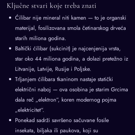
Ključne stvari koje treba znati
Ćilibar nije mineral niti kamen — to je organski
materijal, fosilizovana smola četinarskog drveća
starih miliona godina.
Baltički ćilibar (sukcinit) je najcenjenija vrsta,
star oko 44 miliona godina, a dolazi pretežno iz
Litvanije, Latvije, Rusije i Poljske.
Trljanjem ćilibara tkaninom nastaje statički
električni naboj — ova osobina je starim Grcima
dala reč „elektron“, koren modernog pojma
„elektricitet“.
Ponekad sadrži savršeno sačuvane fosile
insekata, biljaka ili paukova, koji su