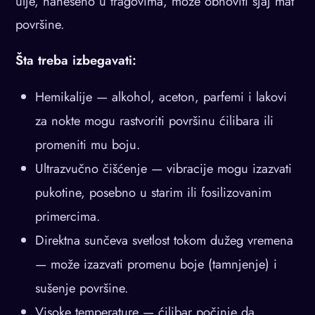
ulje, naneseno u tragovima, može obnoviti sjaj mat
površine.
Šta treba izbegavati:
Hemikalije — alkohol, aceton, parfemi i lakovi
za nokte mogu rastvoriti površinu ćilibara ili
promeniti mu boju.
Ultrazvučno čišćenje — vibracije mogu izazvati
pukotine, posebno u starim ili fosilizovanim
primercima.
Direktna sunčeva svetlost tokom dužeg vremena
— može izazvati promenu boje (tamnjenje) i
sušenje površine.
Visoke temperature — ćilibar počinje da