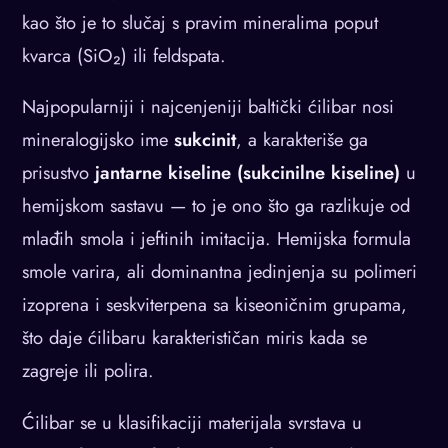
kao što je to slučaj s pravim mineralima poput
kvarca (SiO₂) ili feldspata.
Najpopularniji i najcenjeniji baltički ćilibar nosi
mineralogijsko ime
sukcinit
, a karakteriše ga
prisustvo
jantarne kiseline (sukcinilne kiseline)
u
hemijskom sastavu — to je ono što ga razlikuje od
mlađih smola i jeftinih imitacija. Hemijska formula
smole varira, ali dominantna jedinjenja su polimeri
izoprena i seskviterpena sa kiseoničnim grupama,
što daje ćilibaru karakterističan miris kada se
zagreje ili polira.
Ćilibar se u klasifikaciji materijala svrstava u