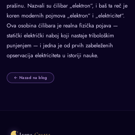
prašinu. Nazvali su ćilibar „elektron“, i baš ta reč je
koren modernih pojmova „elektron“ i „elektricitet“.
Ova osobina ćilibara je realna fizička pojava —
statički električki naboj koji nastaje tribološkim
punjenjem — i jedna je od prvih zabeleženih
opservacija elektriciteta u istoriji nauke.
← Nazad na blog
Irena
Create