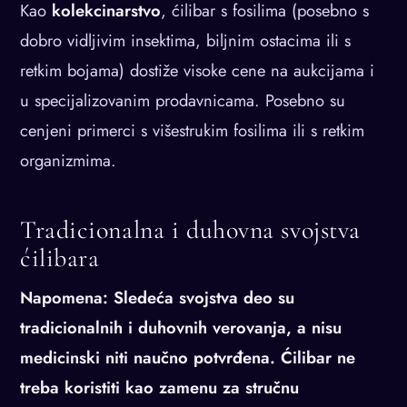
Kao
kolekcinarstvo
, ćilibar s fosilima (posebno s
dobro vidljivim insektima, biljnim ostacima ili s
retkim bojama) dostiže visoke cene na aukcijama i
u specijalizovanim prodavnicama. Posebno su
cenjeni primerci s višestrukim fosilima ili s retkim
organizmima.
Tradicionalna i duhovna svojstva
ćilibara
Napomena: Sledeća svojstva deo su
tradicionalnih i duhovnih verovanja, a nisu
medicinski niti naučno potvrđena. Ćilibar ne
treba koristiti kao zamenu za stručnu