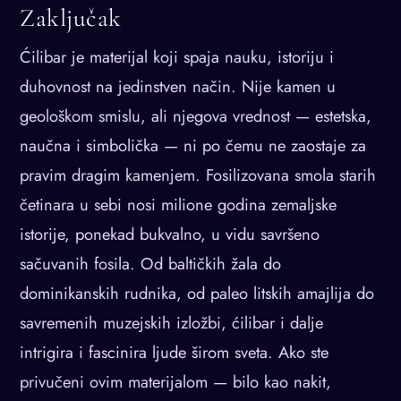
Zaključak
Ćilibar je materijal koji spaja nauku, istoriju i
duhovnost na jedinstven način. Nije kamen u
geološkom smislu, ali njegova vrednost — estetska,
naučna i simbolička — ni po čemu ne zaostaje za
pravim dragim kamenjem. Fosilizovana smola starih
četinara u sebi nosi milione godina zemaljske
istorije, ponekad bukvalno, u vidu savršeno
sačuvanih fosila. Od baltičkih žala do
dominikanskih rudnika, od paleo litskih amajlija do
savremenih muzejskih izložbi, ćilibar i dalje
intrigira i fascinira ljude širom sveta. Ako ste
privučeni ovim materijalom — bilo kao nakit,