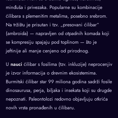
minđuša i privezaka. Popularne su kombinacije
ćilibara s plemenitim metalima, posebno srebrom.
Na tržištu je prisutan i tzv. „presovani ćilibar“
(ambroida) — napravljen od otpadnih komada koji
se kompresiju spajaju pod toplinom — što je
jeftinije ali manje cenjeno od prirodnog.
U
nauci
ćilibar s fosilima (tzv. inkluzije) neprocenjiv
je izvor informacija o drevnim ekosistemima.
Burmitski ćilibar star 99 miliona godina sadrži fosile
dinosaurusa, perja, biljaka i insekata koji su drugde
nepoznati. Paleontolozi redovno objavljuju otkrića
novih vrsta pronađenih u ćilibaru.