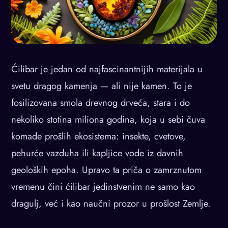
Ćilibar je jedan od najfascinantnijih materijala u
svetu dragog kamenja — ali nije kamen. To je
fosilizovana smola drevnog drveća, stara i do
nekoliko stotina miliona godina, koja u sebi čuva
komade prošlih ekosistema: insekte, cvetove,
pehurće vazduha ili kapljice vode iz davnih
geoloških epoha. Upravo ta priča o zamrznutom
vremenu čini ćilibar jedinstvenim ne samo kao
dragulj, već i kao naučni prozor u prošlost Zemlje.