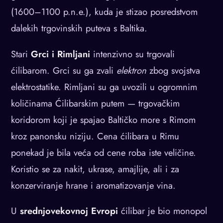
(1600–1100 p.n.e.), kuda je stizao posredstvom
dalekih trgovinskih puteva s Baltika.
Stari
Grci i Rimljani
intenzivno su trgovali
ćilibarom. Grci su ga zvali
elektron
zbog svojstva
elektrostatike. Rimljani su ga uvozili u ogromnim
količinama Ćilibarskim putem — trgovačkim
koridorom koji je spajao Baltičko more s Rimom
kroz panonsku niziju. Cena ćilibara u Rimu
ponekad je bila veća od cene roba iste veličine.
Koristio se za nakit, ukrase, amajlije, ali i za
konzerviranje hrane i aromatizovanje vina.
U
srednjovekovnoj Evropi
ćilibar je bio monopol