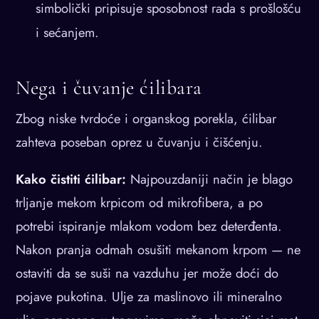
simbolički pripisuje sposobnost rada s prošlošću
i sećanjem.
Nega i čuvanje ćilibara
Zbog niske tvrdoće i organskog porekla, ćilibar
zahteva poseban oprez u čuvanju i čišćenju.
Kako čistiti ćilibar:
Najpouzdaniji način je blago
trljanje mekom krpicom od mikrofibera, a po
potrebi ispiranje mlakom vodom bez deterđenta.
Nakon pranja odmah osušiti mekanom krpom — ne
ostaviti da se suši na vazduhu jer može doći do
pojave pukotina. Ulje za maslinovo ili mineralno