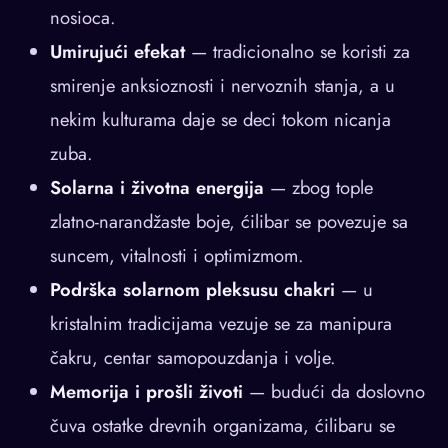
nosioca.
Umirujući efekat
— tradicionalno se koristi za
smirenje anksioznosti i nervoznih stanja, a u
nekim kulturama daje se deci tokom nicanja
zuba.
Solarna i životna energija
— zbog tople
zlatno-narandžaste boje, ćilibar se povezuje sa
suncem, vitalnosti i optimizmom.
Podrška solarnom pleksusu chakri
— u
kristalnim tradicijama vezuje se za manipura
čakru, centar samopouzdanja i volje.
Memorija i prošli životi
— budući da doslovno
čuva ostatke drevnih organizama, ćilibaru se