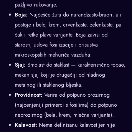
pažljivo rukovanje.
Boja:
Najčešće žuta do narandžasto-braon, ali
postoje i bele, krem, crvenkaste, zelenkaste, pa
čak i retke plave varijante. Boja zavisi od
starosti, uslova fosilizacije i prisustva
mikroskopskih mehurića vazduha.
Sjaj:
Smolast do staklast — karakteristično topao,
mekan sjaj koji je drugačiji od hladnog
metalnog ili staklenog bljeska.
Providnost:
Varira od potpuno prozirnog
(najcenjeniji primerci s fosilima) do potpuno
neprozirnog (bela, krem, mlečna varijanta).
Kalavost:
Nema definisanu kalavost jer nije