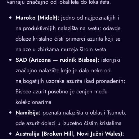
variraju značajno od lokaliteta do lokaliteta.
Maroko (Midelt):
jedno od najpoznatijih i
najproduktivnijih nalazišta na svetu; odavde
dolaze kristalno čisti primerci azurita koji se
nalaze u zbirkama muzeja širom sveta
SAD (Arizona — rudnik Bisbee):
istorijski
značajno nalazište koje je dalo neke od
najbogatijih uzoraka azurita ikad pronađenih;
Bisbee azurit posebno je cenjen među
kolekcionarima
Namibija:
poznata nalazišta u oblasti Tsumeb,
gde azurit dolazi u izuzetno čistim kristalima
Australija (Broken Hill, Novi Južni Wales):