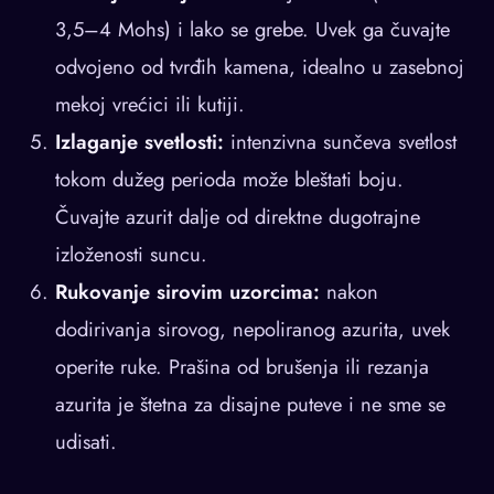
3,5–4 Mohs) i lako se grebe. Uvek ga čuvajte
odvojeno od tvrđih kamena, idealno u zasebnoj
mekoj vrećici ili kutiji.
Izlaganje svetlosti:
intenzivna sunčeva svetlost
tokom dužeg perioda može bleštati boju.
Čuvajte azurit dalje od direktne dugotrajne
izloženosti suncu.
Rukovanje sirovim uzorcima:
nakon
dodirivanja sirovog, nepoliranog azurita, uvek
operite ruke. Prašina od brušenja ili rezanja
azurita je štetna za disajne puteve i ne sme se
udisati.