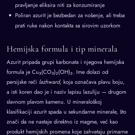
pravljenje eliksira niti za konzumiranje
Poliran azurit je bezbedan za nošenje, ali treba
prati ruke nakon kontakta sa sirovim uzorkom
Hemijska formula i tip minerala
Azurit pripada grupi karbonata i njegova hemijska
formula je Cu₃(CO₃)₂(OH)₂. Ime dolazi od
persijske reči
lazhward
, koja označava plavu boju,
a isti koren dao je i naziv lapisu lazuliju — drugom
slavnom plavom kamenu. U mineraloškoj
klasifikaciji azurit spada u sekundarne minerale, što
znači da ne nastaje direktno iz magme, već kao
produkt hemijskih promena koje zahvataju primarne