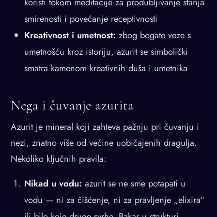
koristi tokom meditacije za produbljivanje stanja
smirenosti i povećanje receptivnosti
Kreativnost i umetnost:
zbog bogate veze s
umetnošću kroz istoriju, azurit se simbolički
smatra kamenom kreativnih duša i umetnika
Nega i čuvanje azurita
Azurit je mineral koji zahteva pažnju pri čuvanju i
nezi, znatno više od većine uobičajenih dragulja.
Nekoliko ključnih pravila:
Nikad u vodu:
azurit se ne sme potapati u
vodu — ni za čišćenje, ni za pravljenje „elixira“
ili bilo koje druge svrhe. Bakar u strukturi