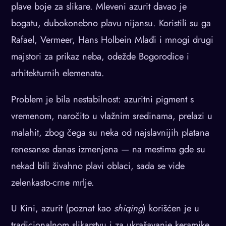
plave boje za slikare. Mleveni azurit davao je
bogatu, dubokonebno plavu nijansu. Koristili su ga
Rafael, Vermeer, Hans Holbein Mlađi i mnogi drugi
majstori za prikaz neba, odežde Bogorodice i
arhitekturnih elemenata.
Problem je bila nestabilnost: azuritni pigment s
vremenom, naročito u vlažnim sredinama, prelazi u
malahit, zbog čega su neka od najslavnijih platana
renesanse danas izmenjena — na mestima gde su
nekad bili živahno plavi oblaci, sada se vide
zelenkasto-crne mrlje.
U Kini, azurit (poznat kao
shiqing
) korišćen je u
tradicionalnom slikarstvu i za ukrašavanje keramike