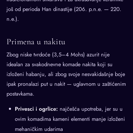
još od perioda Han dinastije (206. p.n.e. — 220.
n.e.).
Primena u nakitu
Zbog niske tvrdoće (3,5–4 Mohs) azurit nije
idealan za svakodnevne komade nakita koji su
izloženi habanju, ali zbog svoje nesvakidašnje boje
ipak pronalazi put u nakit — uglavnom u zaštićenim
postavkama.
Privesci i ogrlice:
najčešća upotreba, jer su u
ovim komadima kameni elementi manje izloženi
mehaničkim udarima