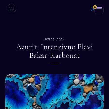
0
🛒
ЈУЛ 15, 2024
Azurit: Intenzivno Plavi
Bakar-Karbonat