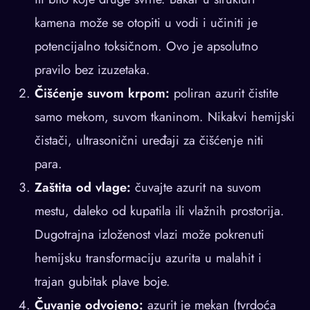
kamena može se otopiti u vodi i učiniti je
potencijalno toksičnom. Ovo je apsolutno
pravilo bez izuzetaka.
Čišćenje suvom krpom:
poliran azurit čistite
samo mekom, suvom tkaninom. Nikakvi hemijski
čistači, ultrasonični uređaji za čišćenje niti
para.
Zaštita od vlage:
čuvajte azurit na suvom
mestu, daleko od kupatila ili vlažnih prostorija.
Dugotrajna izloženost vlazi može pokrenuti
hemijsku transformaciju azurita u malahit i
trajan gubitak plave boje.
Čuvanje odvojeno:
azurit je mekan (tvrdoća