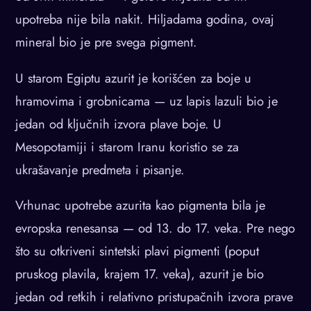
upotreba nije bila nakit. Hiljadama godina, ovaj
mineral bio je pre svega pigment.
U starom Egiptu azurit je korišćen za boje u
hramovima i grobnicama — uz lapis lazuli bio je
jedan od ključnih izvora plave boje. U
Mesopotamiji i starom Iranu koristio se za
ukrašavanje predmeta i pisanje.
Vrhunac upotrebe azurita kao pigmenta bila je
evropska renesansa — od 13. do 17. veka. Pre nego
što su otkriveni sintetski plavi pigmenti (poput
pruskog plavila, krajem 17. veka), azurit je bio
jedan od retkih i relativno pristupačnih izvora prave