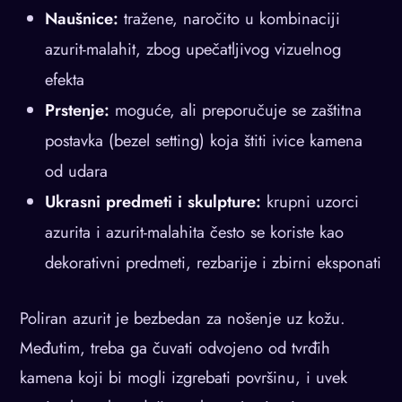
Naušnice:
tražene, naročito u kombinaciji
azurit-malahit, zbog upečatljivog vizuelnog
efekta
Prstenje:
moguće, ali preporučuje se zaštitna
postavka (bezel setting) koja štiti ivice kamena
od udara
Ukrasni predmeti i skulpture:
krupni uzorci
azurita i azurit-malahita često se koriste kao
dekorativni predmeti, rezbarije i zbirni eksponati
Poliran azurit je bezbedan za nošenje uz kožu.
Međutim, treba ga čuvati odvojeno od tvrđih
kamena koji bi mogli izgrebati površinu, i uvek