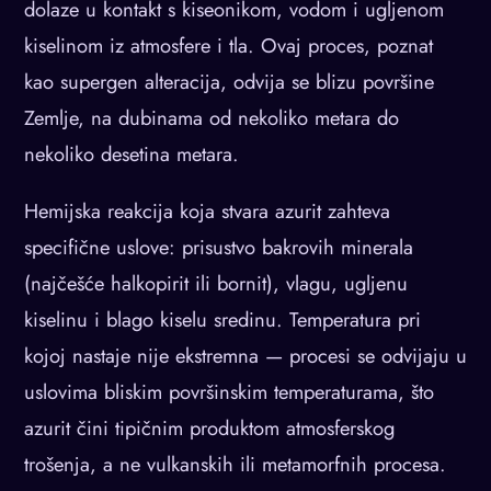
dolaze u kontakt s kiseonikom, vodom i ugljenom
kiselinom iz atmosfere i tla. Ovaj proces, poznat
kao supergen alteracija, odvija se blizu površine
Zemlje, na dubinama od nekoliko metara do
nekoliko desetina metara.
Hemijska reakcija koja stvara azurit zahteva
specifične uslove: prisustvo bakrovih minerala
(najčešće halkopirit ili bornit), vlagu, ugljenu
kiselinu i blago kiselu sredinu. Temperatura pri
kojoj nastaje nije ekstremna — procesi se odvijaju u
uslovima bliskim površinskim temperaturama, što
azurit čini tipičnim produktom atmosferskog
trošenja, a ne vulkanskih ili metamorfnih procesa.