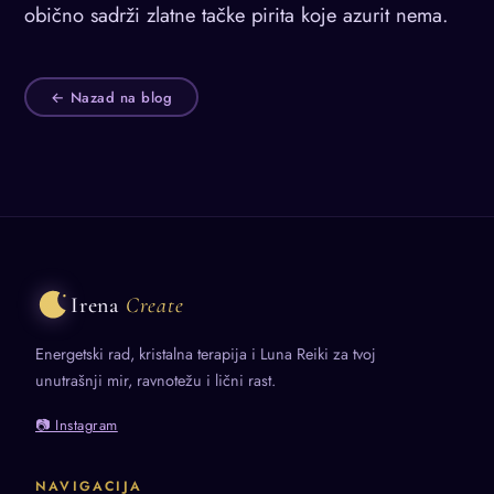
obično sadrži zlatne tačke pirita koje azurit nema.
← Nazad na blog
Irena
Create
Energetski rad, kristalna terapija i Luna Reiki za tvoj
unutrašnji mir, ravnotežu i lični rast.
📷 Instagram
NAVIGACIJA