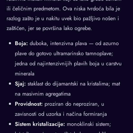
ili čeličnim predmetom. Ova niska tvrdoća bila je
razlog zašto je u nakitu uvek bio pažljivo nošen i
zaštićen, jer se površina lako ogrebe.
Boja:
duboka, intenzivna plava — od azurno
plave do gotovo ultramarinsko tamnoplave;
jedna od najintenzivnijih plavih boja u carstvu
minerala
Sjaj:
staklast do dijamantski na kristalima; mat
na masivnim agregatima
Providnost:
proziran do neproziran, u
zavisnosti od uzorka i načina formiranja
Sistem kristalizacije:
monoklinski sistem;