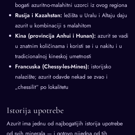
bogati azuritno-malahitni uzorci iz ovog regiona
Rusija i Kazahstan:
ležišta u Uralu i Altaju daju
azurit u kombinaciji s malahitom
Kina (provincija Anhui i Hunan):
azurit se vadi
u znatnim količinama i koristi se i u nakitu i u
tradicionalnoj kineskoj umetnosti
Francuska (Chessy-les-Mines):
istorijsko
nalazište; azurit odavde nekad se zvao i
„chessilit“ po lokalitetu
Istorija upotrebe
Azurit ima jednu od najbogatijih istorija upotrebe
od svih minerala — i gotovo nijedna od tih