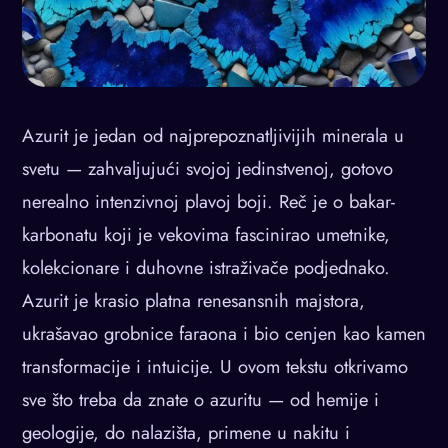
Azurit je jedan od najprepoznatljivijih minerala u
svetu — zahvaljujući svojoj jedinstvenoj, gotovo
nerealno intenzivnoj plavoj boji. Reč je o bakar-
karbonatu koji je vekovima fascinirao umetnike,
kolekcionare i duhovne istraživače podjednako.
Azurit je krasio platna renesansnih majstora,
ukrašavao grobnice faraona i bio cenjen kao kamen
transformacije i intuicije. U ovom tekstu otkrivamo
sve što treba da znate o azuritu — od hemije i
geologije, do nalazišta, primene u nakitu i