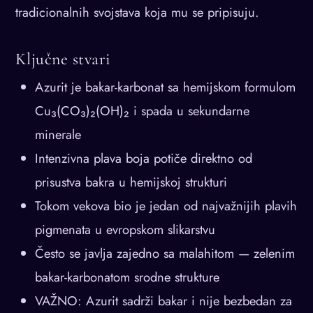
tradicionalnih svojstava koja mu se pripisuju.
Ključne stvari
Azurit je bakar-karbonat sa hemijskom formulom
Cu₃(CO₃)₂(OH)₂ i spada u sekundarne
minerale
Intenzivna plava boja potiče direktno od
prisustva bakra u hemijskoj strukturi
Tokom vekova bio je jedan od najvažnijih plavih
pigmenata u evropskom slikarstvu
Često se javlja zajedno sa malahitom — zelenim
bakar-karbonatom srodne strukture
VAŽNO: Azurit sadrži bakar i nije bezbedan za