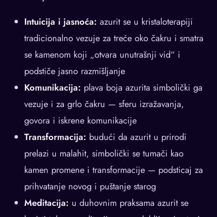
Intuicija i jasnoća:
azurit se u kristaloterapiji
tradicionalno vezuje za treće oko čakru i smatra
se kamenom koji „otvara unutrašnji vid“ i
podstiče jasno razmišljanje
Komunikacija:
plava boja azurita simbolički ga
vezuje i za grlo čakru — sferu izražavanja,
govora i iskrene komunikacije
Transformacija:
budući da azurit u prirodi
prelazi u malahit, simbolički se tumači kao
kamen promene i transformacije — podsticaj za
prihvatanje novog i puštanje starog
Meditacija:
u duhovnim praksama azurit se