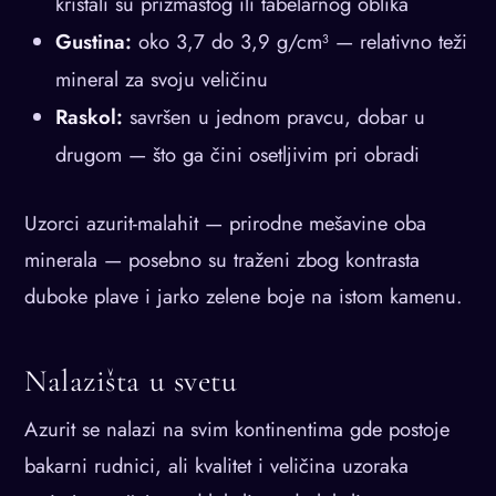
kristali su prizmastog ili tabelarnog oblika
Gustina:
oko 3,7 do 3,9 g/cm³ — relativno teži
mineral za svoju veličinu
Raskol:
savršen u jednom pravcu, dobar u
drugom — što ga čini osetljivim pri obradi
Uzorci azurit-malahit — prirodne mešavine oba
minerala — posebno su traženi zbog kontrasta
duboke plave i jarko zelene boje na istom kamenu.
Nalazišta u svetu
Azurit se nalazi na svim kontinentima gde postoje
bakarni rudnici, ali kvalitet i veličina uzoraka