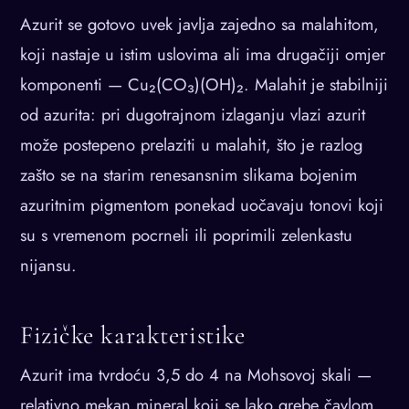
Azurit se gotovo uvek javlja zajedno sa malahitom,
koji nastaje u istim uslovima ali ima drugačiji omjer
komponenti — Cu₂(CO₃)(OH)₂. Malahit je stabilniji
od azurita: pri dugotrajnom izlaganju vlazi azurit
može postepeno prelaziti u malahit, što je razlog
zašto se na starim renesansnim slikama bojenim
azuritnim pigmentom ponekad uočavaju tonovi koji
su s vremenom pocrneli ili poprimili zelenkastu
nijansu.
Fizičke karakteristike
Azurit ima tvrdoću 3,5 do 4 na Mohsovoj skali —
relativno mekan mineral koji se lako grebe čavlom