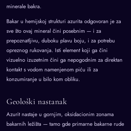
minerale bakra.
Bakar u hemijskoj strukturi azurita odgovoran je za
sve što ovaj mineral čini posebnim — i za
prepoznatljivu, duboku plavu boju, i za potrebu
opreznog rukovanja. Isti element koji ga čini
vizuelno izuzetnim čini ga nepogodnim za direktan
kontakt s vodom namenjenom piću ili za
konzumiranje u bilo kom obliku.
Geološki nastanak
Azurit nastaje u gornjim, oksidacionim zonama
bakarnih ležišta — tamo gde primarne bakarne rude