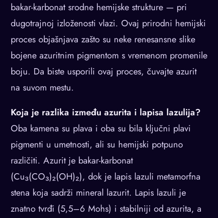
bakar-karbonat srodne hemijske strukture — pri
dugotrajnoj izloženosti vlazi. Ovaj prirodni hemijski
proces objašnjava zašto su neke renesansne slike
bojene azuritnim pigmentom s vremenom promenile
boju. Da biste usporili ovaj proces, čuvajte azurit
na suvom mestu.
Koja je razlika između azurita i lapisa lazulija?
Oba kamena su plava i oba su bila ključni plavi
pigmenti u umetnosti, ali su hemijski potpuno
različiti. Azurit je bakar-karbonat
(Cu₃(CO₃)₂(OH)₂), dok je lapis lazuli metamorfna
stena koja sadrži mineral lazurit. Lapis lazuli je
znatno tvrđi (5,5–6 Mohs) i stabilniji od azurita, a