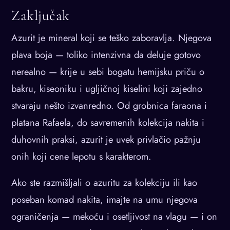
Zaključak
Azurit je mineral koji se teško zaboravlja. Njegova
plava boja — toliko intenzivna da deluje gotovo
nerealno — krije u sebi bogatu hemijsku priču o
bakru, kiseoniku i ugljičnoj kiselini koji zajedno
stvaraju nešto izvanredno. Od grobnica faraona i
platana Rafaela, do savremenih kolekcija nakita i
duhovnih praksi, azurit je uvek privlačio pažnju
onih koji cene lepotu s karakterom.
Ako ste razmišljali o azuritu za kolekciju ili kao
poseban komad nakita, imajte na umu njegova
ograničenja — mekoću i osetljivost na vlagu — i on