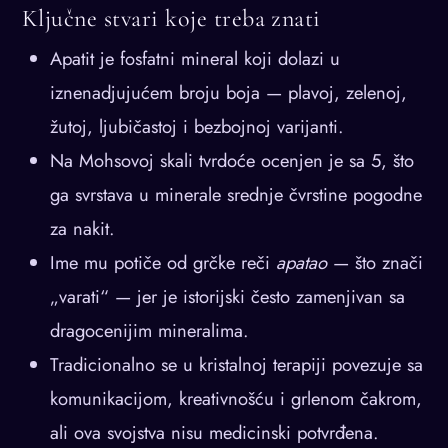
Ključne stvari koje treba znati
Apatit je fosfatni mineral koji dolazi u
iznenadjujućem broju boja — plavoj, zelenoj,
žutoj, ljubičastoj i bezbojnoj varijanti.
Na Mohsovoj skali tvrdoće ocenjen je sa 5, što
ga svrstava u minerale srednje čvrstine pogodne
za nakit.
Ime mu potiče od grčke reči
apatao
— što znači
„varati“ — jer je istorijski često zamenjivan sa
dragocenijim mineralima.
Tradicionalno se u kristalnoj terapiji povezuje sa
komunikacijom, kreativnošću i grlenom čakrom,
ali ova svojstva nisu medicinski potvrđena.