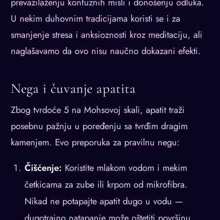
prevazilaženju konfuznih misli i donošenju odluka.
U nekim duhovnim tradicijama koristi se i za
smanjenje stresa i anksioznosti kroz meditaciju, ali
naglašavamo da ovo nisu naučno dokazani efekti.
Nega i čuvanje apatita
Zbog tvrdoće 5 na Mohsovoj skali, apatit traži
posebnu pažnju u poređenju sa tvrđim dragim
kamenjem. Evo preporuka za pravilnu negu:
Čišćenje:
Koristite mlakom vodom i mekim
četkicama za zube ili krpom od mikrofibra.
Nikad ne potapajte apatit dugo u vodu —
dugotrajno natapanje može oštetiti površinu