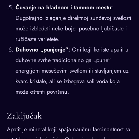
Čuvanje na hladnom i tamnom mestu:
Dugotrajno izlaganje direktnoj sunčevoj svetlosti
može izbledeti neke boje, posebno ljubičaste i
ružičaste varietete.
Duhovno „punjenje“:
Oni koji koriste apatit u
duhovne svrhe tradicionalno ga „pune“
energijom mesečevim svetlom ili stavljanjem uz
kvarc kristale, ali se izbegava soli voda koja
može oštetiti površinu.
Zaključak
Apatit je mineral koji spaja naučnu fascinantnost sa