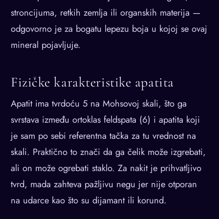
stroncijuma, retkih zemlja ili organskih materija —
odgovorno je za bogatu lepezu boja u kojoj se ovaj
mineral pojavljuje.
Fizičke karakteristike apatita
Apatit ima tvrdoću 5 na Mohsovoj skali, što ga
svrstava između ortoklas feldspata (6) i apatita koji
je sam po sebi referentna tačka za tu vrednost na
skali. Praktično to znači da ga čelik može izgrebati,
ali on može ogrebati staklo. Za nakit je prihvatljivo
tvrd, mada zahteva pažljivu negu jer nije otporan
na udarce kao što su dijamant ili korund.