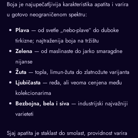
Boja je najupečatljivija karakteristika apatita i varira
u gotovo neograničenom spektru:
Plava
— od svetle „nebo-plave“ do duboke
tirkizne; najtraženija boja na tržištu
Zelena
— od maslinaste do jarko smaragdne
nijanse
Žuta
— topla, limun-žuta do zlatnožute varijanta
Ljubičasta
— ređa, ali veoma cenjena među
kolekcionarima
Bezbojna, bela i siva
— industrijski najvažniji
varieteti
Sjaj apatita je staklast do smolast, providnost varira