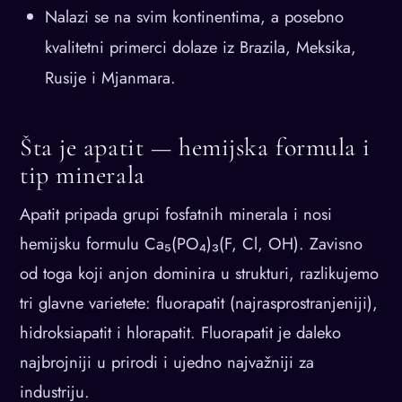
Nalazi se na svim kontinentima, a posebno
kvalitetni primerci dolaze iz Brazila, Meksika,
Rusije i Mjanmara.
Šta je apatit — hemijska formula i
tip minerala
Apatit pripada grupi fosfatnih minerala i nosi
hemijsku formulu Ca₅(PO₄)₃(F, Cl, OH). Zavisno
od toga koji anjon dominira u strukturi, razlikujemo
tri glavne varietete: fluorapatit (najrasprostranjeniji),
hidroksiapatit i hlorapatit. Fluorapatit je daleko
najbrojniji u prirodi i ujedno najvažniji za
industriju.