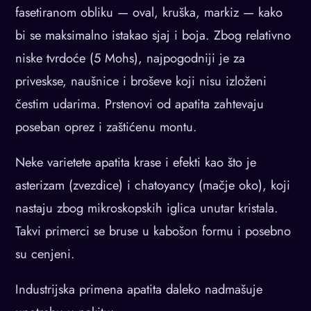
fasetiranom obliku — oval, kruška, markiz — kako
bi se maksimalno istakao sjaj i boja. Zbog relativno
niske tvrdoće (5 Mohs), najpogodniji je za
priveskse, naušnice i broševe koji nisu izloženi
čestim udarima. Prstenovi od apatita zahtevaju
poseban oprez i zaštićenu montu.
Neke varietete apatita krase i efekti kao što je
asterizam (zvezdice) i chatoyancy (mačje oko), koji
nastaju zbog mikroskopskih iglica unutar kristala.
Takvi primerci se bruse u kabošon formu i posebno
su cenjeni.
Industrijska primena apatita daleko nadmašuje