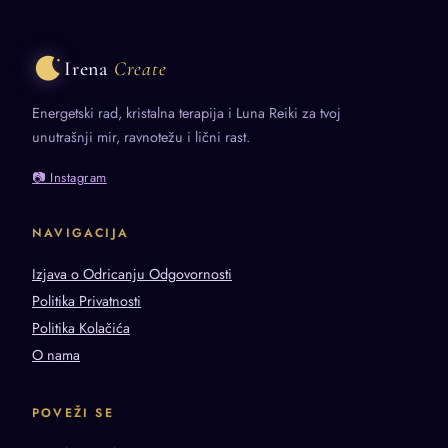
Irena
Create
Energetski rad, kristalna terapija i Luna Reiki za tvoj
unutrašnji mir, ravnotežu i lični rast.
📷 Instagram
NAVIGACIJA
Izjava o Odricanju Odgovornosti
Politika Privatnosti
Politika Kolačića
O nama
POVEŽI SE