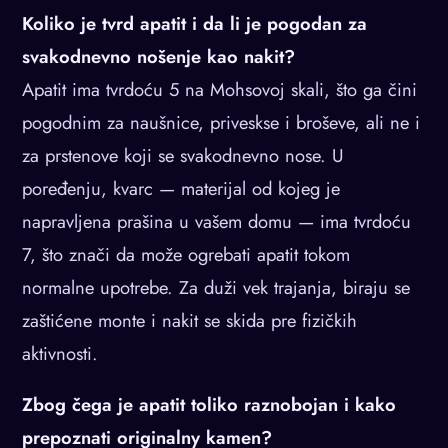
Koliko je tvrd apatit i da li je pogodan za
svakodnevno nošenje kao nakit?
Apatit ima tvrdoću 5 na Mohsovoj skali, što ga čini
pogodnim za naušnice, priveskse i broševe, ali ne i
za prstenove koji se svakodnevno nose. U
poređenju, kvarc — materijal od kojeg je
napravljena prašina u vašem domu — ima tvrdoću
7, što znači da može ogrebati apatit tokom
normalne upotrebe. Za duži vek trajanja, biraju se
zaštićene monte i nakit se skida pre fizičkih
aktivnosti.
Zbog čega je apatit toliko raznobojan i kako
prepoznati originalny kamen?