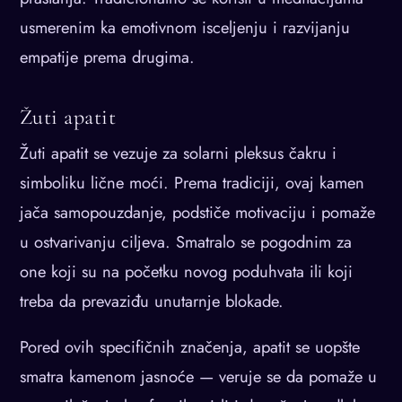
usmerenim ka emotivnom isceljenju i razvijanju
empatije prema drugima.
Žuti apatit
Žuti apatit se vezuje za solarni pleksus čakru i
simboliku lične moći. Prema tradiciji, ovaj kamen
jača samopouzdanje, podstiče motivaciju i pomaže
u ostvarivanju ciljeva. Smatralo se pogodnim za
one koji su na početku novog poduhvata ili koji
treba da prevaziđu unutarnje blokade.
Pored ovih specifičnih značenja, apatit se uopšte
smatra kamenom jasnoće — veruje se da pomaže u