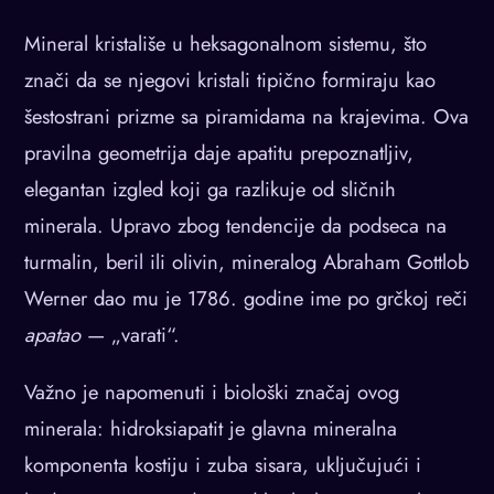
Mineral kristališe u heksagonalnom sistemu, što
znači da se njegovi kristali tipično formiraju kao
šestostrani prizme sa piramidama na krajevima. Ova
pravilna geometrija daje apatitu prepoznatljiv,
elegantan izgled koji ga razlikuje od sličnih
minerala. Upravo zbog tendencije da podseca na
turmalin, beril ili olivin, mineralog Abraham Gottlob
Werner dao mu je 1786. godine ime po grčkoj reči
apatao
— „varati“.
Važno je napomenuti i biološki značaj ovog
minerala: hidroksiapatit je glavna mineralna
komponenta kostiju i zuba sisara, uključujući i