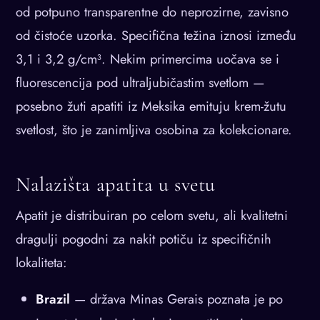
od potpuno transparentne do neprozirne, zavisno
od čistoće uzorka. Specifična težina iznosi između
3,1 i 3,2 g/cm³. Nekim primercima uočava se i
fluorescencija pod ultraljubičastim svetlom —
posebno žuti apatiti iz Meksika emituju krem-žutu
svetlost, što je zanimljiva osobina za kolekcionare.
Nalazišta apatita u svetu
Apatit je distribuiran po celom svetu, ali kvalitetni
dragulji pogodni za nakit potiču iz specifičnih
lokaliteta:
Brazil
— država Minas Gerais poznata je po