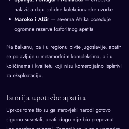
nalazišta daju solidne kolekcionarske uzorke
Maroko i Alžir
— severna Afrika poseduje
ogromne rezerve fosforitnog apatita
Na Balkanu, pa i u regionu bivše Jugoslavije, apatit
se pojavljuje u metamorfnim kompleksima, ali u
količinama i kvalitetu koji nisu komercijalno isplativi
za eksploataciju.
Istorija upotrebe apatita
Uprkos tome što su ga starovjeki narodi gotovo
sigurno susretali, apatit dugo nije bio prepoznat
kao poseban mineral. Zamenjivan je za akvamarint,