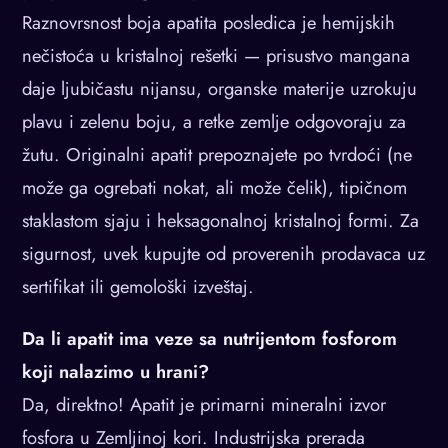
Raznovrsnost boja apatita posledica je hemijskih
nečistoća u kristalnoj rešetki — prisustvo mangana
daje ljubičastu nijansu, organske materije uzrokuju
plavu i zelenu boju, a retke zemlje odgovoraju za
žutu. Originalni apatit prepoznajete po tvrdoći (ne
može ga ogrebati nokat, ali može čelik), tipičnom
staklastom sjaju i heksagonalnoj kristalnoj formi. Za
sigurnost, uvek kupujte od proverenih prodavaca uz
sertifikat ili gemološki izveštaj.
Da li apatit ima veze sa nutrijentom fosforom
koji nalazimo u hrani?
Da, direktno! Apatit je primarni mineralni izvor
fosfora u Zemljinoj kori. Industrijska prerada