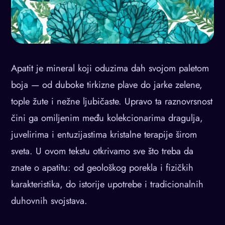
Apatit je mineral koji oduzima dah svojom paletom
boja — od duboke tirkizne plave do jarke zelene,
tople žute i nežne ljubičaste. Upravo ta raznovrsnost
čini ga omiljenim među kolekcionarima dragulja,
juvelirima i entuzijastima kristalne terapije širom
sveta. U ovom tekstu otkrivamo sve što treba da
znate o apatitu: od geološkog porekla i fizičkih
karakteristika, do istorije upotrebe i tradicionalnih
duhovnih svojstava.