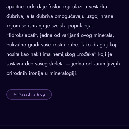
apatitne rude daje fosfor koji ulazi u veštačka
đubriva, a ta đubriva omogućavaju uzgoj hrane
kojom se ishranjuje svetska populacija.
Hidroksiapatit, jedna od varijanti ovog minerala,
bukvalno gradi vaše kosti i zube. Tako dragulj koji
nosite kao nakit ima hemijskog „rođaka“ koji je
sastavni deo vašeg skeleta — jedna od zanimljivijih
prirodnih ironija u mineralogiji.
← Nazad na blog