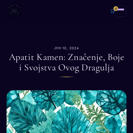
0
🛒
ЈУН 10, 2024
Apatit Kamen: Značenje, Boje
i Svojstva Ovog Dragulja