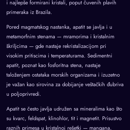
i najlepše formirani kristali, poput čuvenih plavih
primeraka iz Brazila.
Pored magmatskog nastanka, apatit se javlja i u
metamorfnim stenama — mramorima i kristalnim
škriljcima — gde nastaje rekristalizacijom pri
visokim pritiscima i temperaturama. Sedimentni
apatit, poznat kao fosforitna stena, nastaje
taloženjem ostataka morskih organizama i izuzetno
je važan kao sirovina za dobijanje veštačkih đubriva
u poljoprivredi.
Apatit se često javlja udružen sa mineralima kao što
su kvarc, feldspat, klinohlor, tit i magnetit. Prisustvo
raznih primesa u kristalnoj rešetki — mangana,