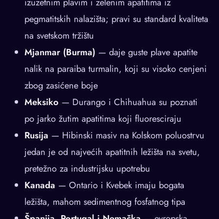
izuzetnim plavim i zelenim apatitima iz
pegmatitskih nalazišta; pravi su standard kvaliteta
na svetskom tržištu
Mjanmar (Burma)
— daje guste plave apatite
nalik na paraiba turmalin, koji su visoko cenjeni
zbog zasićene boje
Meksiko
— Durango i Chihuahua su poznati
po jarko žutim apatitima koji fluoresciraju
Rusija
— Hibinski masiv na Kolskom poluostrvu
jedan je od najvećih apatitnih ležišta na svetu,
pretežno za industrijsku upotrebu
Kanada
— Ontario i Kvebek imaju bogata
ležišta, mahom sedimentnog fosfatnog tipa
Španija, Portugal i Nemačka
— evropska