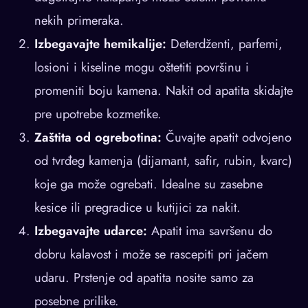
nekih primeraka.
Izbegavajte hemikalije:
Deterdženti, parfemi,
losioni i kiseline mogu oštetiti površinu i
promeniti boju kamena. Nakit od apatita skidajte
pre upotrebe kozmetike.
Zaštita od ogrebotina:
Čuvajte apatit odvojeno
od tvrđeg kamenja (dijamant, safir, rubin, kvarc)
koje ga može ogrebati. Idealne su zasebne
kesice ili pregradice u kutijici za nakit.
Izbegavajte udarce:
Apatit ima savršenu do
dobru kalavost i može se rascepiti pri jačem
udaru. Prstenje od apatita nosite samo za
posebne prilike.