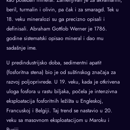
beril, turmalin i olivin, pa čak i za smaragd. Tek u
18. veku mineralozi su ga precizno opisali i
definisali. Abraham Gottlob Werner je 1786.
godine sistematski opisao mineral i dao mu
sadašnje ime.
U predindustrijsko doba, sedimentni apatit
(fosforitna stena) bio je od suštinskog značaja za
razvoj poljoprivrede. U 19. veku, kada je otkrivena
uloga fosfora u rastu biljaka, počela je intenzivna
eksploatacija fosforitnih ležišta u Engleskoj,
Francuskoj i Belgiji. Taj trend se nastavio u 20.
veku sa masovnom eksploatacijom u Maroku i
Rusiji.