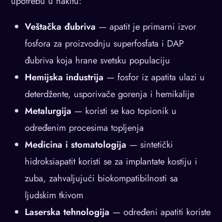
upotrebu u nakitu:
Veštačka đubriva
— apatit je primarni izvor
fosfora za proizvodnju superfosfata i DAP
đubriva koja hrane svetsku populaciju
Hemijska industrija
— fosfor iz apatita ulazi u
deterdžente, usporivače gorenja i hemikalije
Metalurgija
— koristi se kao topionik u
određenim procesima topljenja
Medicina i stomatologija
— sintetički
hidroksiapatit koristi se za implantate kostiju i
zuba, zahvaljujući biokompatibilnosti sa
ljudskim tkivom
Laserska tehnologija
— određeni apatiti koriste