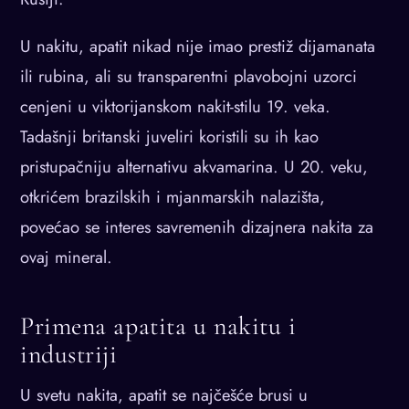
U nakitu, apatit nikad nije imao prestiž dijamanata
ili rubina, ali su transparentni plavobojni uzorci
cenjeni u viktorijanskom nakit-stilu 19. veka.
Tadašnji britanski juveliri koristili su ih kao
pristupačniju alternativu akvamarina. U 20. veku,
otkrićem brazilskih i mjanmarskih nalazišta,
povećao se interes savremenih dizajnera nakita za
ovaj mineral.
Primena apatita u nakitu i
industriji
U svetu nakita, apatit se najčešće brusi u