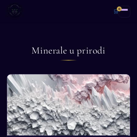
0
🛒
Minerale u prirodi