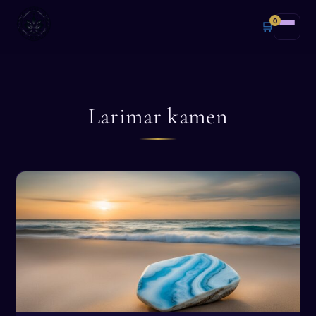
0
🛒
Larimar kamen