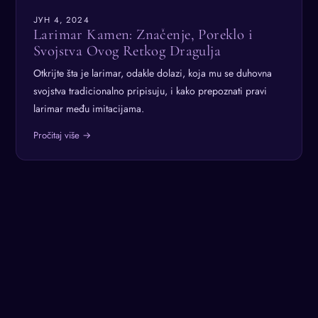
ЈУН 4, 2024
Larimar Kamen: Značenje, Poreklo i
Svojstva Ovog Retkog Dragulja
Otkrijte šta je larimar, odakle dolazi, koja mu se duhovna
svojstva tradicionalno pripisuju, i kako prepoznati pravi
larimar među imitacijama.
Pročitaj više →