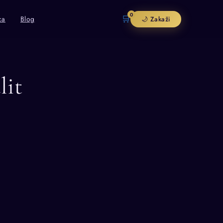
0
🛒
ca
Blog
🌙 Zakaži
lit