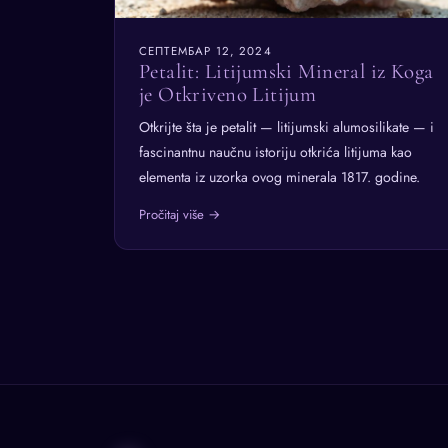
СЕПТЕМБАР 12, 2024
Petalit: Litijumski Mineral iz Koga
je Otkriveno Litijum
Otkrijte šta je petalit — litijumski alumosilikate — i
fascinantnu naučnu istoriju otkrića litijuma kao
elementa iz uzorka ovog minerala 1817. godine.
Pročitaj više →