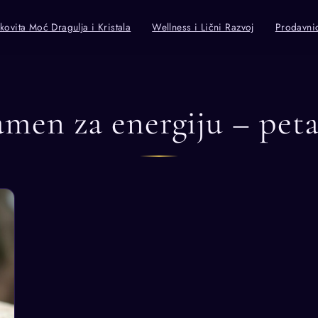
kovita Moć Dragulja i Kristala
Wellness i Lični Razvoj
Prodavni
men za energiju – peta