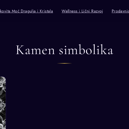
kovita Moć Dragulja i Kristala
Wellness i Lični Razvoj
Prodavni
Kamen simbolika