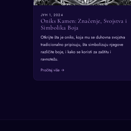
ЈУН 1, 2024
Oniks Kamen: Značenje, Svojstva i
Simbolika Boja
Otkrijte šta je oniks, koja mu se duhovna svojstva
tradicionalno pripisuju, šta simbolizuju njegove
različite boje, i kako se koristi za zaštitu i
ravnotežu.
Pročitaj više →