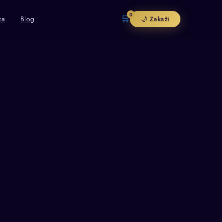
0
🛒
ca
Blog
🌙 Zakaži