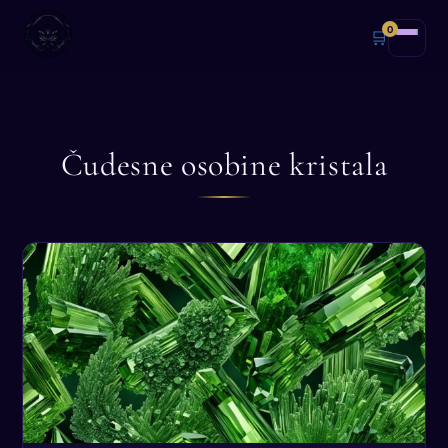
0
🛒
Čudesne osobine kristala