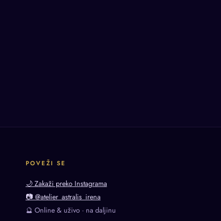
POVEŽI SE
🌙 Zakaži preko Instagrama
📷 @atelier_astralis_irena
🔮 Online & uživo · na daljinu