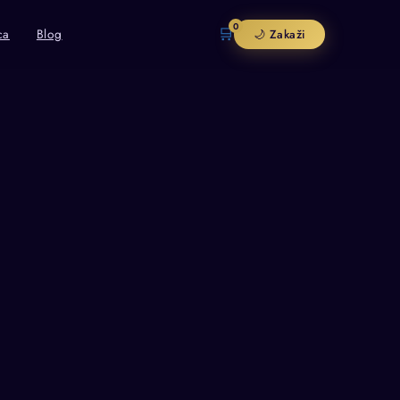
0
🛒
ca
Blog
🌙 Zakaži