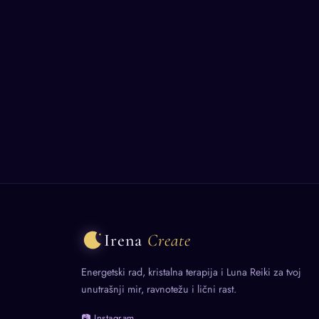
Irena
Create
Energetski rad, kristalna terapija i Luna Reiki za tvoj
unutrašnji mir, ravnotežu i lični rast.
📷 Instagram