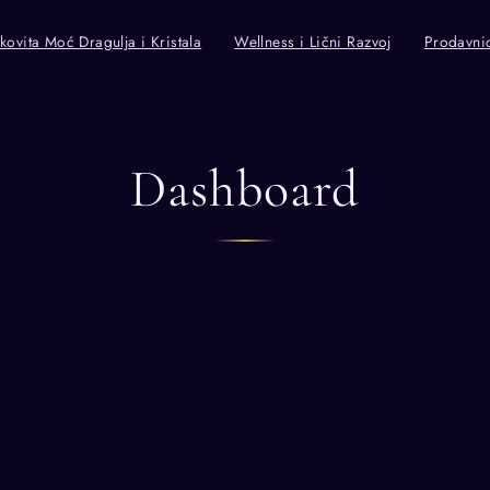
kovita Moć Dragulja i Kristala
Wellness i Lični Razvoj
Prodavni
Dashboard